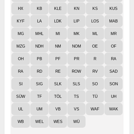
HX
KB
KLE
KN
KS
KUS
KYF
LA
LDK
LIP
LOS
MAB
MG
MHL
MI
MK
ML
MR
MZG
NDH
NM
NOM
OE
OF
OH
PB
PF
PR
R
RA
RA
RD
RE
ROW
RV
SAD
SI
SIG
SLK
SLS
SO
SON
SÜW
TF
TÖL
TS
TÜ
UH
UL
UM
VB
VS
WAF
WAK
WB
WEL
WES
WÜ