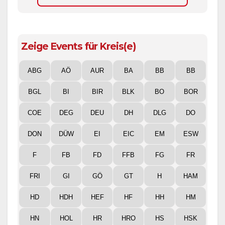
Zeige Events für Kreis(e)
ABG
AÖ
AUR
BA
BB
BB
BGL
BI
BIR
BLK
BO
BOR
COE
DEG
DEU
DH
DLG
DO
DON
DÜW
EI
EIC
EM
ESW
F
FB
FD
FFB
FG
FR
FRI
GI
GÖ
GT
H
HAM
HD
HDH
HEF
HF
HH
HM
HN
HOL
HR
HRO
HS
HSK