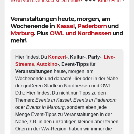
 Art von Event suchst Du heute?
+ + +
Kino / Film
+ + +
Ww prä
Veranstaltungen heute, morgen, am
Wochenende in
Kassel
,
Paderborn
und
Marburg
. Plus
OWL und Nordhessen
und
mehr!
Hier findest Du 
Konzert
-, 
Kultur
-, 
Party
-, 
Live-
Streams
, 
Autokino
-, 
Event-Tipps
 für 
Veranstaltungen
 heute, morgen, am 
Wochenende und danach! Hier oder in der Nähe 
der größeren Städte in Nordhessen und OWL.  
D.h.: Hier findest Du nicht nur Tipps zu den 
Themen: 
Events in Kassel
, 
Events in Paderborn
oder 
Events in Marburg
, sondern eben jede 
Menge Event-Tipps zu Veranstaltungen in der 
Nähe, z.B. in den unzähligen kleinen aber feinen 
Orten in der Ww-Region, haben wir immer die 