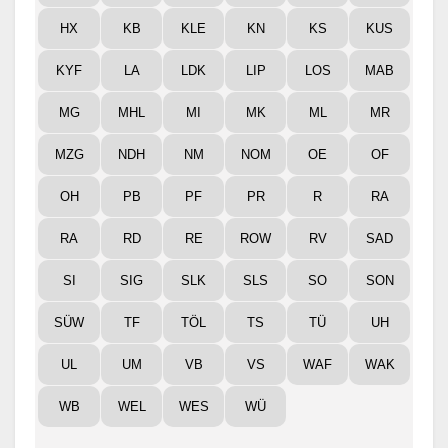
HX
KB
KLE
KN
KS
KUS
KYF
LA
LDK
LIP
LOS
MAB
MG
MHL
MI
MK
ML
MR
MZG
NDH
NM
NOM
OE
OF
OH
PB
PF
PR
R
RA
RA
RD
RE
ROW
RV
SAD
SI
SIG
SLK
SLS
SO
SON
SÜW
TF
TÖL
TS
TÜ
UH
UL
UM
VB
VS
WAF
WAK
WB
WEL
WES
WÜ