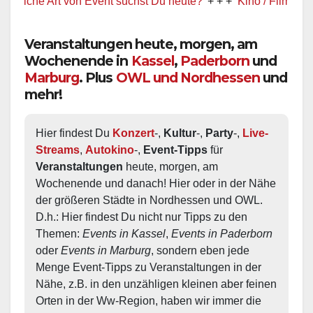
he Art von Event suchst Du heute?
+ + +
Kino / Film
+ + +
Veranstaltungen heute, morgen, am
Wochenende in
Kassel
,
Paderborn
und
Marburg
. Plus
OWL und Nordhessen
und
mehr!
Hier findest Du 
Konzert
-, 
Kultur
-, 
Party
-, 
Live-
Streams
, 
Autokino
-, 
Event-Tipps
 für 
Veranstaltungen
 heute, morgen, am 
Wochenende und danach! Hier oder in der Nähe 
der größeren Städte in Nordhessen und OWL.  
D.h.: Hier findest Du nicht nur Tipps zu den 
Themen: 
Events in Kassel
, 
Events in Paderborn
oder 
Events in Marburg
, sondern eben jede 
Menge Event-Tipps zu Veranstaltungen in der 
Nähe, z.B. in den unzähligen kleinen aber feinen 
Orten in der Ww-Region, haben wir immer die 