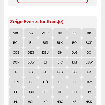
Zeige Events für Kreis(e)
ABG
AÖ
AUR
BA
BB
BB
BGL
BI
BIR
BLK
BO
BOR
COE
DEG
DEU
DH
DLG
DO
DON
DÜW
EI
EIC
EM
ESW
F
FB
FD
FFB
FG
FR
FRI
GI
GÖ
GT
H
HAM
HD
HDH
HEF
HF
HH
HM
HN
HOL
HR
HRO
HS
HSK