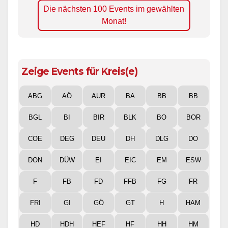
Die nächsten 100 Events im gewählten
Monat!
Zeige Events für Kreis(e)
ABG
AÖ
AUR
BA
BB
BB
BGL
BI
BIR
BLK
BO
BOR
COE
DEG
DEU
DH
DLG
DO
DON
DÜW
EI
EIC
EM
ESW
F
FB
FD
FFB
FG
FR
FRI
GI
GÖ
GT
H
HAM
HD
HDH
HEF
HF
HH
HM