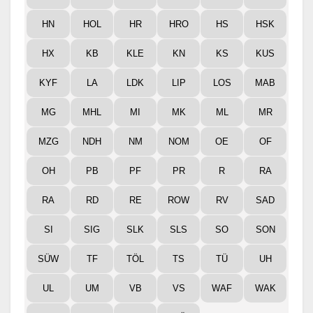
HN
HOL
HR
HRO
HS
HSK
HX
KB
KLE
KN
KS
KUS
KYF
LA
LDK
LIP
LOS
MAB
MG
MHL
MI
MK
ML
MR
MZG
NDH
NM
NOM
OE
OF
OH
PB
PF
PR
R
RA
RA
RD
RE
ROW
RV
SAD
SI
SIG
SLK
SLS
SO
SON
SÜW
TF
TÖL
TS
TÜ
UH
UL
UM
VB
VS
WAF
WAK