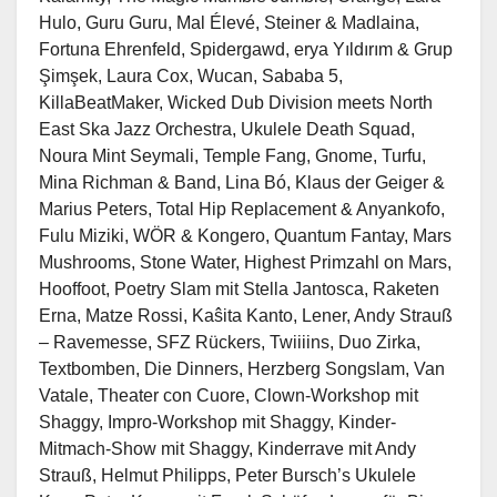
Hulo, Guru Guru, Mal Élevé, Steiner & Madlaina,
Fortuna Ehrenfeld, Spidergawd, erya Yıldırım & Grup
Şimşek, Laura Cox, Wucan, Sababa 5,
KillaBeatMaker, Wicked Dub Division meets North
East Ska Jazz Orchestra, Ukulele Death Squad,
Noura Mint Seymali, Temple Fang, Gnome, Turfu,
Mina Richman & Band, Lina Bó, Klaus der Geiger &
Marius Peters, Total Hip Replacement & Anyankofo,
Fulu Miziki, WÖR & Kongero, Quantum Fantay, Mars
Mushrooms, Stone Water, Highest Primzahl on Mars,
Hooffoot, Poetry Slam mit Stella Jantosca, Raketen
Erna, Matze Rossi, Kaŝita Kanto, Lener, Andy Strauß
– Ravemesse, SFZ Rückers, Twiiiins, Duo Zirka,
Textbomben, Die Dinners, Herzberg Songslam, Van
Vatale, Theater con Cuore, Clown-Workshop mit
Shaggy, Impro-Workshop mit Shaggy, Kinder-
Mitmach-Show mit Shaggy, Kinderrave mit Andy
Strauß, Helmut Philipps, Peter Bursch’s Ukulele