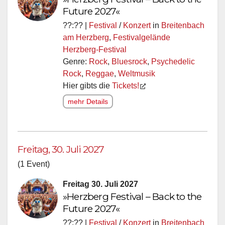
Future 2027«
??:?? |
Festival
/
Konzert
in
Breitenbach
am Herzberg
,
Festivalgelände
Herzberg-Festival
Genre:
Rock
,
Bluesrock
,
Psychedelic
Rock
,
Reggae
,
Weltmusik
Hier gibts die
Tickets!
mehr Details
Freitag, 30. Juli 2027
(1 Event)
Freitag 30. Juli 2027
»Herzberg Festival – Back to the
Future 2027«
??:?? |
Festival
/
Konzert
in
Breitenbach