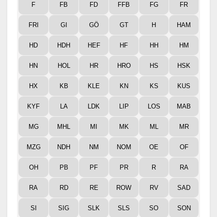
F
FB
FD
FFB
FG
FR
FRI
GI
GÖ
GT
H
HAM
HD
HDH
HEF
HF
HH
HM
HN
HOL
HR
HRO
HS
HSK
HX
KB
KLE
KN
KS
KUS
KYF
LA
LDK
LIP
LOS
MAB
MG
MHL
MI
MK
ML
MR
MZG
NDH
NM
NOM
OE
OF
OH
PB
PF
PR
R
RA
RA
RD
RE
ROW
RV
SAD
SI
SIG
SLK
SLS
SO
SON