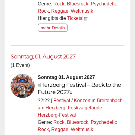
Genre:
Rock
,
Bluesrock
,
Psychedelic
Rock
,
Reggae
,
Weltmusik
Hier gibts die
Tickets!
mehr Details
Sonntag, 01. August 2027
(1 Event)
Sonntag 01. August 2027
»Herzberg Festival – Back to the
Future 2027«
??:?? |
Festival
/
Konzert
in
Breitenbach
am Herzberg
,
Festivalgelände
Herzberg-Festival
Genre:
Rock
,
Bluesrock
,
Psychedelic
Rock
,
Reggae
,
Weltmusik