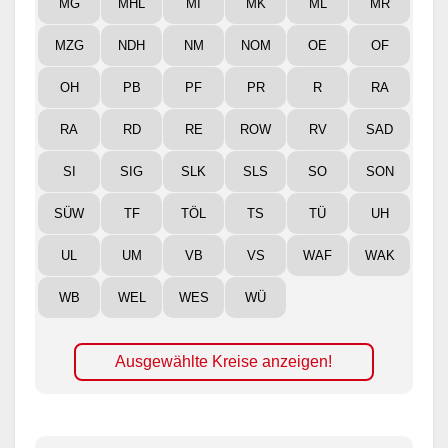
MG
MHL
MI
MK
ML
MR
MZG
NDH
NM
NOM
OE
OF
OH
PB
PF
PR
R
RA
RA
RD
RE
ROW
RV
SAD
SI
SIG
SLK
SLS
SO
SON
SÜW
TF
TÖL
TS
TÜ
UH
UL
UM
VB
VS
WAF
WAK
WB
WEL
WES
WÜ
Ausgewählte Kreise anzeigen!