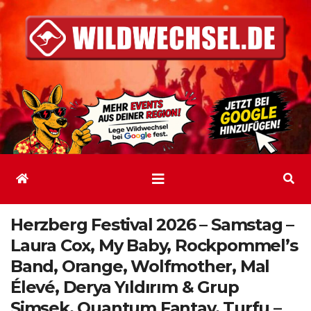
Zum
Inhalt
springen
Herzberg Festival 2026 – Samstag –
Laura Cox, My Baby, Rockpommel’s
Band, Orange, Wolfmother, Mal
Élevé, Derya Yıldırım & Grup
Şimşek, Quantum Fantay, Turfu –