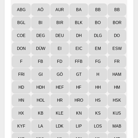
ABG
AÖ
AUR
BA
BB
BB
BGL
BI
BIR
BLK
BO
BOR
COE
DEG
DEU
DH
DLG
DO
DON
DÜW
EI
EIC
EM
ESW
F
FB
FD
FFB
FG
FR
FRI
GI
GÖ
GT
H
HAM
HD
HDH
HEF
HF
HH
HM
HN
HOL
HR
HRO
HS
HSK
HX
KB
KLE
KN
KS
KUS
KYF
LA
LDK
LIP
LOS
MAB