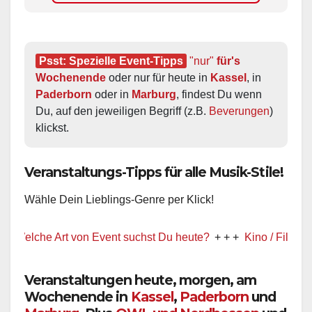
Psst: Spezielle Event-Tipps
"nur"
 für's 
Wochenende
 oder nur für heute in 
Kassel
, in 
Paderborn
 oder in 
Marburg
, findest Du wenn 
Du, auf den jeweiligen Begriff (z.B. 
Beverungen
) 
klickst.
Veranstaltungs-Tipps für alle Musik-Stile!
Wähle Dein Lieblings-Genre per Klick!
che Art von Event suchst Du heute?
+ + +
Kino / Film
+ + +
Veranstaltungen heute, morgen, am
Wochenende in
Kassel
,
Paderborn
und