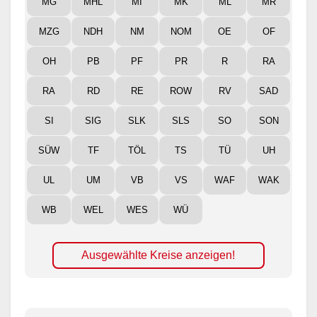
MG
MHL
MI
MK
ML
MR
MZG
NDH
NM
NOM
OE
OF
OH
PB
PF
PR
R
RA
RA
RD
RE
ROW
RV
SAD
SI
SIG
SLK
SLS
SO
SON
SÜW
TF
TÖL
TS
TÜ
UH
UL
UM
VB
VS
WAF
WAK
WB
WEL
WES
WÜ
Ausgewählte Kreise anzeigen!