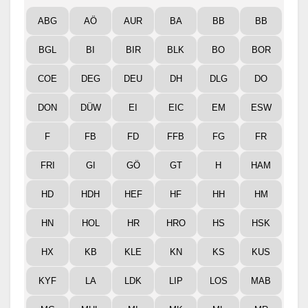
ABG
AÖ
AUR
BA
BB
BB
BGL
BI
BIR
BLK
BO
BOR
COE
DEG
DEU
DH
DLG
DO
DON
DÜW
EI
EIC
EM
ESW
F
FB
FD
FFB
FG
FR
FRI
GI
GÖ
GT
H
HAM
HD
HDH
HEF
HF
HH
HM
HN
HOL
HR
HRO
HS
HSK
HX
KB
KLE
KN
KS
KUS
KYF
LA
LDK
LIP
LOS
MAB