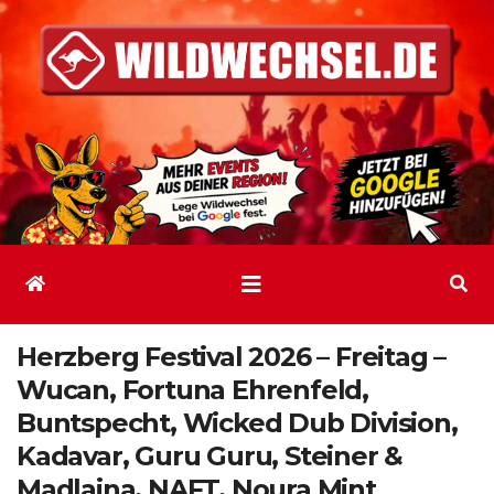
Zum
Inhalt
springen
Herzberg Festival 2026 – Freitag –
Wucan, Fortuna Ehrenfeld,
Buntspecht, Wicked Dub Division,
Kadavar, Guru Guru, Steiner &
Madlaina, NAFT, Noura Mint