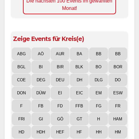
Monat!
Zeige Events für Kreis(e)
ABG
AÖ
AUR
BA
BB
BB
BGL
BI
BIR
BLK
BO
BOR
COE
DEG
DEU
DH
DLG
DO
DON
DÜW
EI
EIC
EM
ESW
F
FB
FD
FFB
FG
FR
FRI
GI
GÖ
GT
H
HAM
HD
HDH
HEF
HF
HH
HM