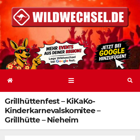
Zum
Inhalt
springen
Grillhüttenfest – KiKaKo-
Kinderkarnevalskomitee –
Grillhütte – Nieheim