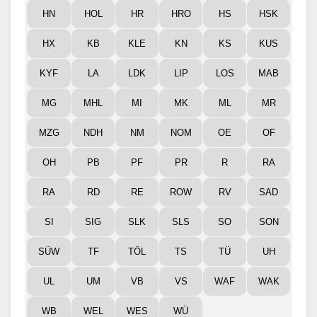
HN
HOL
HR
HRO
HS
HSK
HX
KB
KLE
KN
KS
KUS
KYF
LA
LDK
LIP
LOS
MAB
MG
MHL
MI
MK
ML
MR
MZG
NDH
NM
NOM
OE
OF
OH
PB
PF
PR
R
RA
RA
RD
RE
ROW
RV
SAD
SI
SIG
SLK
SLS
SO
SON
SÜW
TF
TÖL
TS
TÜ
UH
UL
UM
VB
VS
WAF
WAK
WB
WEL
WES
WÜ