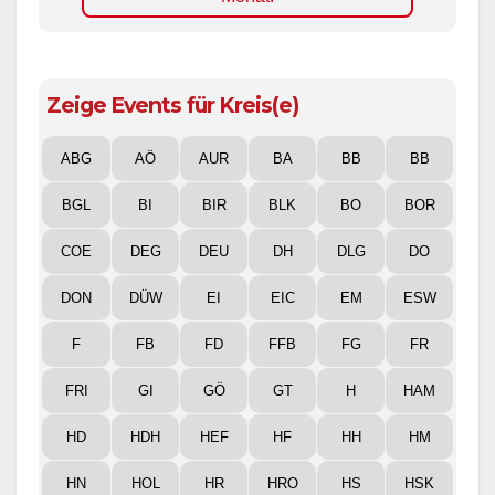
Zeige Events für Kreis(e)
ABG
AÖ
AUR
BA
BB
BB
BGL
BI
BIR
BLK
BO
BOR
COE
DEG
DEU
DH
DLG
DO
DON
DÜW
EI
EIC
EM
ESW
F
FB
FD
FFB
FG
FR
FRI
GI
GÖ
GT
H
HAM
HD
HDH
HEF
HF
HH
HM
HN
HOL
HR
HRO
HS
HSK