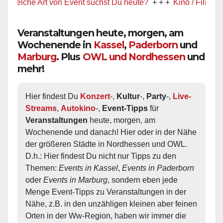
he Art von Event suchst Du heute?
+ + +
Kino / Film
+ + +
Veranstaltungen heute, morgen, am
Wochenende in
Kassel
,
Paderborn
und
Marburg
. Plus
OWL und Nordhessen
und
mehr!
Hier findest Du 
Konzert
-, 
Kultur
-, 
Party
-, 
Live-
Streams
, 
Autokino
-, 
Event-Tipps
 für 
Veranstaltungen
 heute, morgen, am 
Wochenende und danach! Hier oder in der Nähe 
der größeren Städte in Nordhessen und OWL.  
D.h.: Hier findest Du nicht nur Tipps zu den 
Themen: 
Events in Kassel
, 
Events in Paderborn
oder 
Events in Marburg
, sondern eben jede 
Menge Event-Tipps zu Veranstaltungen in der 
Nähe, z.B. in den unzähligen kleinen aber feinen 
Orten in der Ww-Region, haben wir immer die 