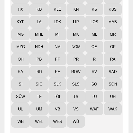
HX
KB
KLE
KN
KS
KUS
KYF
LA
LDK
LIP
LOS
MAB
MG
MHL
MI
MK
ML
MR
MZG
NDH
NM
NOM
OE
OF
OH
PB
PF
PR
R
RA
RA
RD
RE
ROW
RV
SAD
SI
SIG
SLK
SLS
SO
SON
SÜW
TF
TÖL
TS
TÜ
UH
UL
UM
VB
VS
WAF
WAK
WB
WEL
WES
WÜ