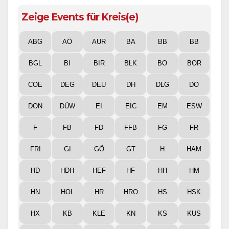
Zeige Events für Kreis(e)
ABG
AÖ
AUR
BA
BB
BB
BGL
BI
BIR
BLK
BO
BOR
COE
DEG
DEU
DH
DLG
DO
DON
DÜW
EI
EIC
EM
ESW
F
FB
FD
FFB
FG
FR
FRI
GI
GÖ
GT
H
HAM
HD
HDH
HEF
HF
HH
HM
HN
HOL
HR
HRO
HS
HSK
HX
KB
KLE
KN
KS
KUS