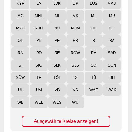
KYF
LA
LDK
LIP
LOS
MAB
MG
MHL
MI
MK
ML
MR
MZG
NDH
NM
NOM
OE
OF
OH
PB
PF
PR
R
RA
RA
RD
RE
ROW
RV
SAD
SI
SIG
SLK
SLS
SO
SON
SÜW
TF
TÖL
TS
TÜ
UH
UL
UM
VB
VS
WAF
WAK
WB
WEL
WES
WÜ
Ausgewählte Kreise anzeigen!