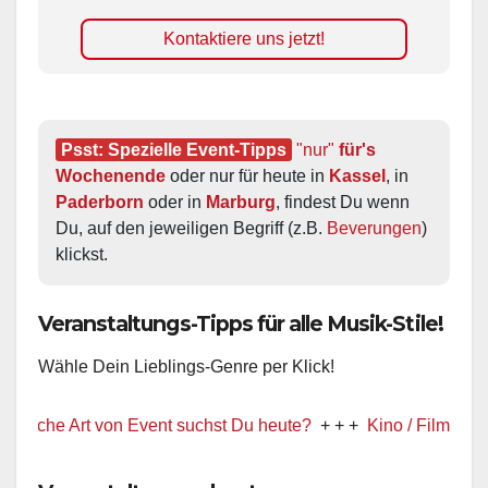
Kontaktiere uns jetzt!
Psst: Spezielle Event-Tipps
"nur"
 für's 
Wochenende
 oder nur für heute in 
Kassel
, in 
Paderborn
 oder in 
Marburg
, findest Du wenn 
Du, auf den jeweiligen Begriff (z.B. 
Beverungen
) 
klickst.
Veranstaltungs-Tipps für alle Musik-Stile!
Wähle Dein Lieblings-Genre per Klick!
 Art von Event suchst Du heute?
+ + +
Kino / Film
+ + +
Ww pr