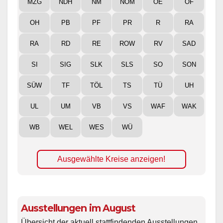
MZG
NDH
NM
NOM
OE
OF
OH
PB
PF
PR
R
RA
RA
RD
RE
ROW
RV
SAD
SI
SIG
SLK
SLS
SO
SON
SÜW
TF
TÖL
TS
TÜ
UH
UL
UM
VB
VS
WAF
WAK
WB
WEL
WES
WÜ
Ausgewählte Kreise anzeigen!
Ausstellungen im August
Übersicht der aktuell stattfindenden Ausstellungen