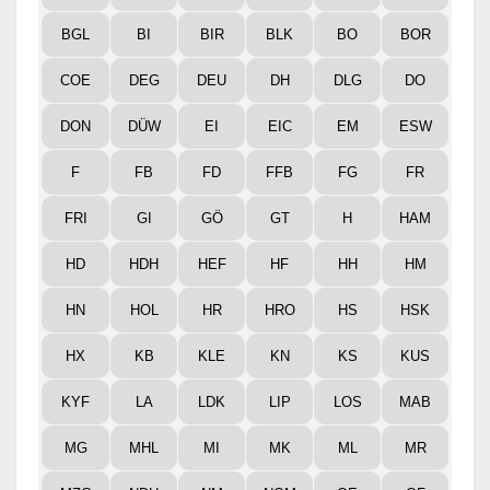
BGL
BI
BIR
BLK
BO
BOR
COE
DEG
DEU
DH
DLG
DO
DON
DÜW
EI
EIC
EM
ESW
F
FB
FD
FFB
FG
FR
FRI
GI
GÖ
GT
H
HAM
HD
HDH
HEF
HF
HH
HM
HN
HOL
HR
HRO
HS
HSK
HX
KB
KLE
KN
KS
KUS
KYF
LA
LDK
LIP
LOS
MAB
MG
MHL
MI
MK
ML
MR