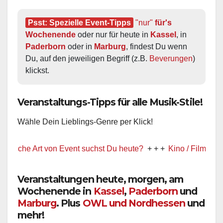
Psst: Spezielle Event-Tipps
"nur"
 für's 
Wochenende
 oder nur für heute in 
Kassel
, in 
Paderborn
 oder in 
Marburg
, findest Du wenn 
Du, auf den jeweiligen Begriff (z.B. 
Beverungen
) 
klickst.
Veranstaltungs-Tipps für alle Musik-Stile!
Wähle Dein Lieblings-Genre per Klick!
e Art von Event suchst Du heute?
+ + +
Kino / Film
+ + +
Ww pr
Veranstaltungen heute, morgen, am
Wochenende in
Kassel
,
Paderborn
und
Marburg
. Plus
OWL und Nordhessen
und
mehr!