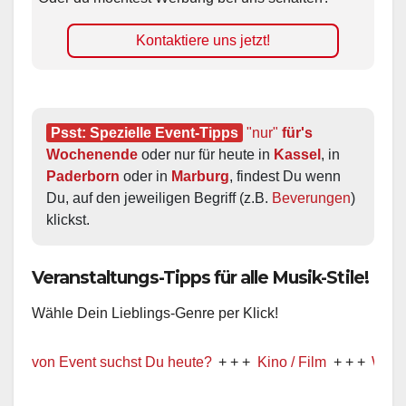
Kontaktiere uns jetzt!
Psst: Spezielle Event-Tipps
"nur"
 für's 
Wochenende
 oder nur für heute in 
Kassel
, in 
Paderborn
 oder in 
Marburg
, findest Du wenn 
Du, auf den jeweiligen Begriff (z.B. 
Beverungen
) 
klickst.
Veranstaltungs-Tipps für alle Musik-Stile!
Wähle Dein Lieblings-Genre per Klick!
 Art von Event suchst Du heute?
+ + +
Kino / Film
+ + +
Ww prä