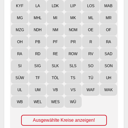
KYF
LA
LDK
LIP
LOS
MAB
MG
MHL
MI
MK
ML
MR
MZG
NDH
NM
NOM
OE
OF
OH
PB
PF
PR
R
RA
RA
RD
RE
ROW
RV
SAD
SI
SIG
SLK
SLS
SO
SON
SÜW
TF
TÖL
TS
TÜ
UH
UL
UM
VB
VS
WAF
WAK
WB
WEL
WES
WÜ
Ausgewählte Kreise anzeigen!