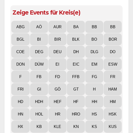
Zeige Events für Kreis(e)
ABG
AÖ
AUR
BA
BB
BB
BGL
BI
BIR
BLK
BO
BOR
COE
DEG
DEU
DH
DLG
DO
DON
DÜW
EI
EIC
EM
ESW
F
FB
FD
FFB
FG
FR
FRI
GI
GÖ
GT
H
HAM
HD
HDH
HEF
HF
HH
HM
HN
HOL
HR
HRO
HS
HSK
HX
KB
KLE
KN
KS
KUS