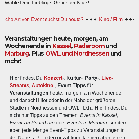
Wähle Dein Lieblings-Genre per Klick!
e Art von Event suchst Du heute?
+ + +
Kino / Film
+ + +
Ww p
Veranstaltungen heute, morgen, am
Wochenende in
Kassel
,
Paderborn
und
Marburg
. Plus
OWL und Nordhessen
und
mehr!
Hier findest Du 
Konzert
-, 
Kultur
-, 
Party
-, 
Live-
Streams
, 
Autokino
-, 
Event-Tipps
 für 
Veranstaltungen
 heute, morgen, am Wochenende 
und danach! Hier oder in der Nähe der größeren 
Städte in Nordhessen und OWL.  D.h.: Hier findest Du 
nicht nur Tipps zu den Themen: 
Events in Kassel
, 
Events in Paderborn
 oder 
Events in Marburg
, sondern 
eben jede Menge Event-Tipps zu Veranstaltungen in 
der Nähe, z.B. in den unzähligen kleinen aber feinen 