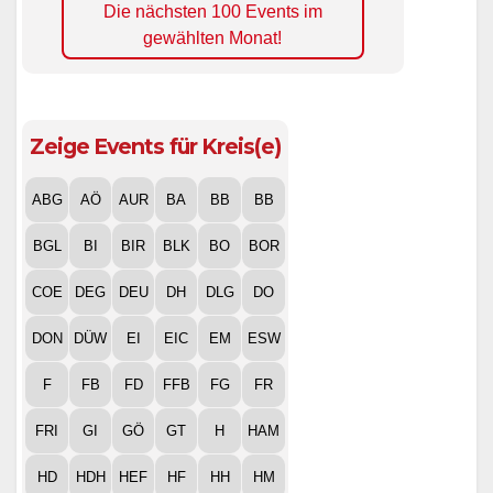
Die nächsten 100 Events im
gewählten Monat!
Zeige Events für Kreis(e)
ABG
AÖ
AUR
BA
BB
BB
BGL
BI
BIR
BLK
BO
BOR
COE
DEG
DEU
DH
DLG
DO
DON
DÜW
EI
EIC
EM
ESW
F
FB
FD
FFB
FG
FR
FRI
GI
GÖ
GT
H
HAM
HD
HDH
HEF
HF
HH
HM