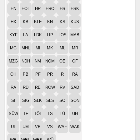
HN
HOL
HR
HRO
HS
HSK
HX
KB
KLE
KN
KS
KUS
KYF
LA
LDK
LIP
LOS
MAB
MG
MHL
MI
MK
ML
MR
MZG
NDH
NM
NOM
OE
OF
OH
PB
PF
PR
R
RA
RA
RD
RE
ROW
RV
SAD
SI
SIG
SLK
SLS
SO
SON
SÜW
TF
TÖL
TS
TÜ
UH
UL
UM
VB
VS
WAF
WAK
WB
WEL
WES
WÜ