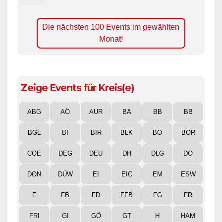
Die nächsten 100 Events im gewählten
Monat!
Zeige Events für Kreis(e)
ABG
AÖ
AUR
BA
BB
BB
BGL
BI
BIR
BLK
BO
BOR
COE
DEG
DEU
DH
DLG
DO
DON
DÜW
EI
EIC
EM
ESW
F
FB
FD
FFB
FG
FR
FRI
GI
GÖ
GT
H
HAM