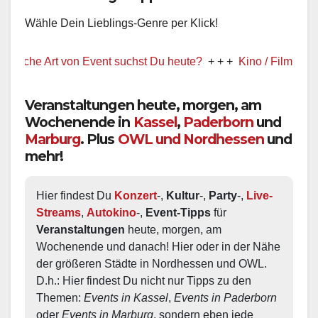
Wähle Dein Lieblings-Genre per Klick!
e Art von Event suchst Du heute?
+ + +
Kino / Film
+ + +
Ww pr
Veranstaltungen heute, morgen, am
Wochenende in
Kassel
,
Paderborn
und
Marburg
. Plus
OWL und Nordhessen
und
mehr!
Hier findest Du 
Konzert
-, 
Kultur
-, 
Party
-, 
Live-
Streams
, 
Autokino
-, 
Event-Tipps
 für 
Veranstaltungen
 heute, morgen, am 
Wochenende und danach! Hier oder in der Nähe 
der größeren Städte in Nordhessen und OWL.  
D.h.: Hier findest Du nicht nur Tipps zu den 
Themen: 
Events in Kassel
, 
Events in Paderborn
oder 
Events in Marburg
, sondern eben jede 