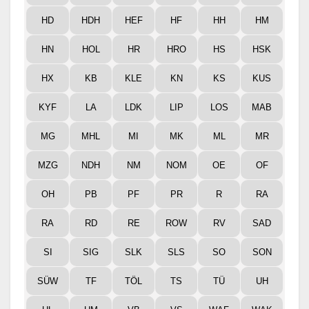
HD
HDH
HEF
HF
HH
HM
HN
HOL
HR
HRO
HS
HSK
HX
KB
KLE
KN
KS
KUS
KYF
LA
LDK
LIP
LOS
MAB
MG
MHL
MI
MK
ML
MR
MZG
NDH
NM
NOM
OE
OF
OH
PB
PF
PR
R
RA
RA
RD
RE
ROW
RV
SAD
SI
SIG
SLK
SLS
SO
SON
SÜW
TF
TÖL
TS
TÜ
UH