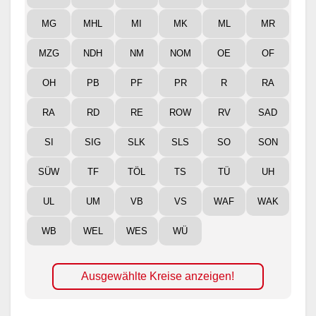
MG
MHL
MI
MK
ML
MR
MZG
NDH
NM
NOM
OE
OF
OH
PB
PF
PR
R
RA
RA
RD
RE
ROW
RV
SAD
SI
SIG
SLK
SLS
SO
SON
SÜW
TF
TÖL
TS
TÜ
UH
UL
UM
VB
VS
WAF
WAK
WB
WEL
WES
WÜ
Ausgewählte Kreise anzeigen!