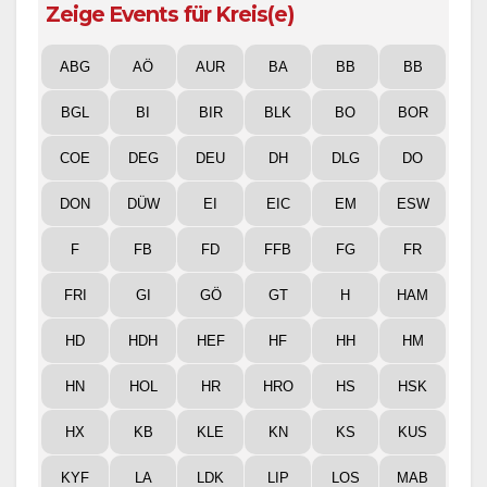
Zeige Events für Kreis(e)
ABG
AÖ
AUR
BA
BB
BB
BGL
BI
BIR
BLK
BO
BOR
COE
DEG
DEU
DH
DLG
DO
DON
DÜW
EI
EIC
EM
ESW
F
FB
FD
FFB
FG
FR
FRI
GI
GÖ
GT
H
HAM
HD
HDH
HEF
HF
HH
HM
HN
HOL
HR
HRO
HS
HSK
HX
KB
KLE
KN
KS
KUS
KYF
LA
LDK
LIP
LOS
MAB