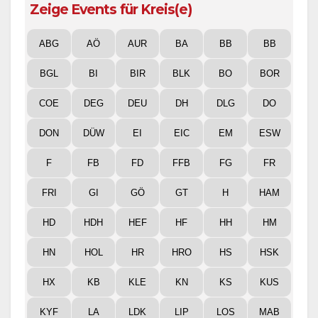
Zeige Events für Kreis(e)
ABG
AÖ
AUR
BA
BB
BB
BGL
BI
BIR
BLK
BO
BOR
COE
DEG
DEU
DH
DLG
DO
DON
DÜW
EI
EIC
EM
ESW
F
FB
FD
FFB
FG
FR
FRI
GI
GÖ
GT
H
HAM
HD
HDH
HEF
HF
HH
HM
HN
HOL
HR
HRO
HS
HSK
HX
KB
KLE
KN
KS
KUS
KYF
LA
LDK
LIP
LOS
MAB