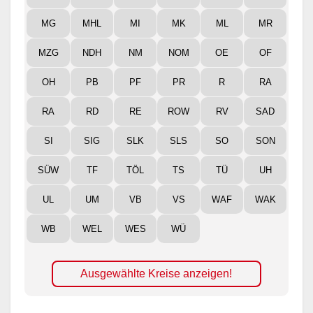
MG
MHL
MI
MK
ML
MR
MZG
NDH
NM
NOM
OE
OF
OH
PB
PF
PR
R
RA
RA
RD
RE
ROW
RV
SAD
SI
SIG
SLK
SLS
SO
SON
SÜW
TF
TÖL
TS
TÜ
UH
UL
UM
VB
VS
WAF
WAK
WB
WEL
WES
WÜ
Ausgewählte Kreise anzeigen!