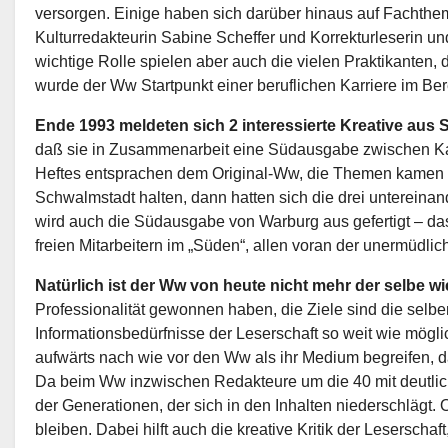
versorgen. Einige haben sich darüber hinaus auf Fachthem
Kulturredakteurin Sabine Scheffer und Korrekturleserin un
wichtige Rolle spielen aber auch die vielen Praktikanten,
wurde der Ww Startpunkt einer beruflichen Karriere im B
Ende 1993 meldeten sich 2 interessierte Kreative aus
daß sie in Zusammenarbeit eine Südausgabe zwischen Kas
Heftes entsprachen dem Original-Ww, die Themen kamen üb
Schwalmstadt halten, dann hatten sich die drei untereinand
wird auch die Südausgabe von Warburg aus gefertigt – da
freien Mitarbeitern im „Süden“, allen voran der unermüdli
Natürlich ist der Ww von heute nicht mehr der selbe w
Professionalität gewonnen haben, die Ziele sind die sel
Informationsbedürfnisse der Leserschaft so weit wie möglic
aufwärts nach wie vor den Ww als ihr Medium begreifen, d
Da beim Ww inzwischen Redakteure um die 40 mit deutlic
der Generationen, der sich in den Inhalten niederschlägt. O
bleiben. Dabei hilft auch die kreative Kritik der Leserscha