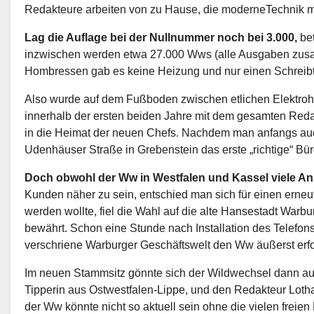
Redakteure arbeiten von zu Hause, die moderneTechnik m
Lag die Auflage bei der Nullnummer noch bei 3.000,
bet
inzwischen werden etwa 27.000 Wws (alle Ausgaben zusam
Hombressen gab es keine Heizung und nur einen Schreibt
Also wurde auf dem Fußboden zwischen etlichen Elektrohe
innerhalb der ersten beiden Jahre mit dem gesamten Reda
in die Heimat der neuen Chefs. Nachdem man anfangs auch 
Udenhäuser Straße in Grebenstein das erste „richtige“ Bür
Doch obwohl der Ww in Westfalen und Kassel viele A
Kunden näher zu sein, entschied man sich für einen erneu
werden wollte, fiel die Wahl auf die alte Hansestadt Warbur
bewährt. Schon eine Stunde nach Installation des Telefons 
verschriene Warburger Geschäftswelt den Ww äußerst erfo
Im neuen Stammsitz gönnte sich der Wildwechsel dann auc
Tipperin aus Ostwestfalen-Lippe, und den Redakteur Lotha
der Ww könnte nicht so aktuell sein ohne die vielen freien