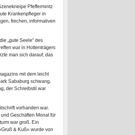
 Szenekneipe Pfeffermintz
ute Krankenpfleger in
en, frechen, informativen
 die „gute Seele“ des
reffen war in Hottenträgers
zte man sich darauf, das
gazins mit dem leicht
erpark Sababurg schwang.
g, der Schreibstil war
itschrift vorhanden war.
 und Geschäften Monat für
turm war groß. Ein
ik »Gruß & Kuß« wurde von