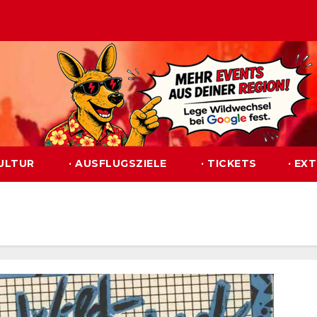
KULTUR
· AUSFLUGSZIELE
· TICKETS
· EX