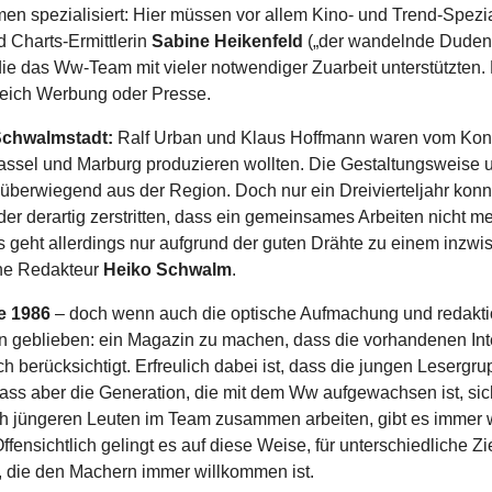
en spezialisiert: Hier müssen vor allem Kino- und Trend-Spezia
d Charts-Ermittlerin
Sabine Heikenfeld
(„der wandelnde Duden“
 die das Ww-Team mit vieler notwendiger Zuarbeit unterstützten.
ereich Werbung oder Presse.
 Schwalmstadt:
Ralf Urban und Klaus Hoffmann waren vom Kon
sel und Marburg produzieren wollten. Die Gestaltungsweise un
erwiegend aus der Region. Doch nur ein Dreivierteljahr konnt
er derartig zerstritten, dass ein gemeinsames Arbeiten nicht m
s geht allerdings nur aufgrund der guten Drähte zu einem inz
che Redakteur
Heiko Schwalm
.
ie 1986
– doch wenn auch die optische Aufmachung und redaktio
ben geblieben: ein Magazin zu machen, dass die vorhandenen In
h berücksichtigt. Erfreulich dabei ist, dass die jungen Leserg
ass aber die Generation, die mit dem Ww aufgewachsen ist, sic
h jüngeren Leuten im Team zusammen arbeiten, gibt es immer 
ffensichtlich gelingt es auf diese Weise, für unterschiedliche Z
ft, die den Machern immer willkommen ist.