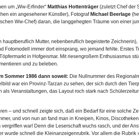
chen um „Ww-Erfinder“
Matthias Hottenträger
(zuletzt Chef der
hen ein angesehener Künstler), Fotograf
Michael Beerlage
(he
schen Ww-Chef) daran, die langgehegten Träume von einer jung
 hauptberuflich Mutter, nebenberuflich begeisterte Zeichnerin),
 und Fotomodell immer dort einsprang, wo jemand fehlte. Erstes T
pfermarkt in Hofgeismar. Mit riesengroßem Enthusiasmus stür
umentieren und zu beleben.
 im Sommer 1986 dann soweit:
Die Nullnummer des Regionalma
telbild war ein Provinz-Tarzan zu sehen, der sich durch den Ti
 als Veranstaltungen, das Layout roch stark nach Schülerzeitun
ren – und schnell zeigte sich, daß ein Bedarf für eine solche Ze
mmer, und von nun an fand man in Kneipen, Kinos, Discotheken
vergriffen war! Denn die Leserschaft wuchs rasch, und der Ans
eser wurde schnell die Kleinanzeigenrubrik. Vor allem die Rubr