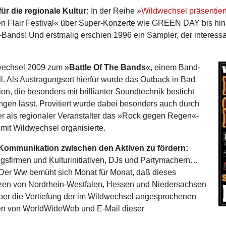
ür die regionale Kultur:
In der Reihe »
Wildwechsel präsentier
pen Flair Festival« über Super-Konzerte wie GREEN DAY bis hin 
ands! Und erstmalig erschien 1996 ein Sampler, der interessa
wechsel 2009 zum »
Battle Of The Bands
«, einem Band-
ll. Als Austragungsort hierfür wurde das Outback in Bad
on, die besonders mit brillianter Soundtechnik besticht
ngen lässt. Provitiert wurde dabei besonders auch durch
 als regionaler Veranstalter das »Rock gegen Regen«-
mit Wildwechsel organisierte.
ie Kommunikation zwischen den Aktiven zu fördern:
gsfirmen und Kulturinitiativen, DJs und Partymachern…
 Der Ww bemüht sich Monat für Monat, daß dieses
enzen von Nordrhein-Westfalen, Hessen und Niedersachsen
: Über die Vertiefung der im Wildwechsel angesprochenen
en von WorldWideWeb und E-Mail dieser