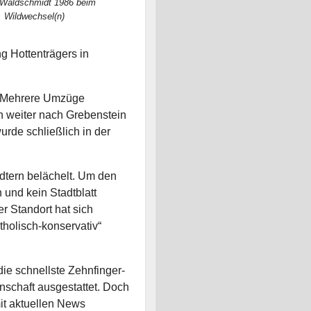
 Waldschmidt 1986 beim
Wildwechsel(n)
 Hottenträgers in
f! Mehrere Umzüge
n weiter nach Grebenstein
rde schließlich in der
dtern belächelt. Um den
und kein Stadtblatt
er Standort hat sich
tholisch-konservativ“
 die schnellste Zehnfinger-
nschaft ausgestattet. Doch
mit aktuellen News