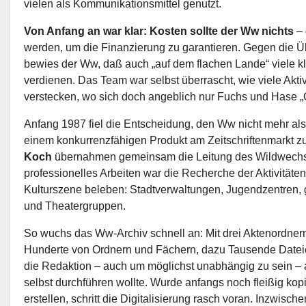
vielen als Kommunikationsmittel genutzt.
Von Anfang an war klar: Kosten sollte der Ww nichts
– 
werden, um die Finanzierung zu garantieren. Gegen die 
bewies der Ww, daß auch „auf dem flachen Lande“ viele k
verdienen. Das Team war selbst überrascht, wie viele Aktiv
verstecken, wo sich doch angeblich nur Fuchs und Hase „
Anfang 1987 fiel die Entscheidung, den Ww nicht mehr als
einem konkurrenzfähigen Produkt am Zeitschriftenmarkt 
Koch
übernahmen gemeinsam die Leitung des Wildwechsel
professionelles Arbeiten war die Recherche der Aktivitäten 
Kulturszene beleben: Stadtverwaltungen, Jugendzentren, 
und Theatergruppen.
So wuchs das Ww-Archiv schnell an: Mit drei Aktenordner
Hunderte von Ordnern und Fächern, dazu Tausende Dateie
die Redaktion – auch um möglichst unabhängig zu sein – a
selbst durchführen wollte. Wurde anfangs noch fleißig kop
erstellen, schritt die Digitalisierung rasch voran. Inzwisch