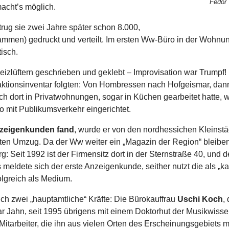
Fedor
acht’s möglich.
rug sie zwei Jahre später schon 8.000,
men) gedruckt und verteilt. Im ersten Ww-Büro in der Wohnung
isch.
izlüftern geschrieben und geklebt – Improvisation war Trump
ktionsinventar folgten: Von Hombressen nach Hofgeismar, dan
dort in Privatwohnungen, sogar in Küchen gearbeitet hatte, wu
o mit Publikumsverkehr eingerichtet.
nzeigenkunden fand
, wurde er von den nordhessichen Kleinstä
ten Umzug. Da der Ww weiter ein „Magazin der Region“ bleiben 
g: Seit 1992 ist der Firmensitz dort in der Sternstraße 40, und d
meldete sich der erste Anzeigenkunde, seither nutzt die als „ka
lgreich als Medium.
h zwei „hauptamtliche“ Kräfte: Die Bürokauffrau
Uschi Koch
,
r Jahn, seit 1995 übrigens mit einem Doktorhut der Musikwisse
 Mitarbeiter, die ihn aus vielen Orten des Erscheinungsgebiets 