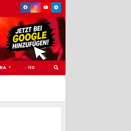
TRA
· 110