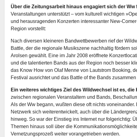
Über die Zeitungsarbeit hinaus engagiert sich der Ww f
Veranstaltungen unterstützt – vom kulturell wichtigen »O
und herausragenden Konzerten interessanter New-Comer-B
Region vorstellt:
Nach diversen kleineren Bandwettbewerben rief der Wild
Battle, der die regionale Musikszene nachhaltig fördern so
Arolsen gewählt. Eine im Jahr 2008 eröffnete Konzertlocati
und die talentierten Bands aus der Region noch besser kli
das Know How von Olaf Menne von Lautstrom Booking, der
Festival ausrichtet und das Battle of the Bands zusammen 
Ein weiteres wichtiges Ziel des Wildwechsel ist es, d
zwischen regionalen Veranstaltern und Bands, Beschallun
Als der Ww begann, wußten diese oft nichts voneinander.
Netzwerk sich weiterentwickelt, auch über die Ländergr
hinweg. So war der Einstieg ins Internet nur folgerichtig
Themen hinaus soll über die Kommunikationsmöglichkeit
Vernetzungsprozeß weiter vorangetrieben werden.