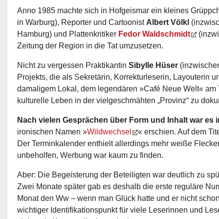
Anno 1985 machte sich in Hofgeismar ein kleines Grüpp
in Warburg), Reporter und Cartoonist
Albert Völkl
(inzwisc
Hamburg) und Plattenkritiker
Fedor Waldschmidt
(inzwi
Zeitung der Region in die Tat umzusetzen.
Nicht zu vergessen Praktikantin
Sibylle Hüser
(inzwischen
Projekts, die als Sekretärin, Korrekturleserin, Layouterin
damaligem Lokal, dem legendären »Café Neue Welt« am Tö
kulturelle Leben in der vielgeschmähten „Provinz“ zu dok
Nach vielen Gesprächen über Form und Inhalt war es
ironischen Namen »
Wildwechsel
« erschien. Auf dem Ti
Der Terminkalender enthielt allerdings mehr weiße Flecken
unbeholfen, Werbung war kaum zu finden.
Aber: Die Begeisterung der Beteiligten war deutlich zu spü
Zwei Monate später gab es deshalb die erste reguläre Nu
Monat den Ww – wenn man Glück hatte und er nicht schon 
wichtiger Identifikationspunkt für viele Leserinnen und L