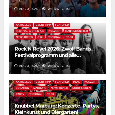
Der Ww-Festival-Planer!
AUG. 3, 2026
WILDWECHSEL
AKTUELLES
EVENT-TIPP
FEATURED
FESTIVAL & OPEN AIR
KONZERT
MARIENMÜNSTER
NEWSTICKER
OWL
REGIONAL
ROCK
Rock N Revel 2026: Zwölf Bands,
Festivalprogramm und alle
wichtigen Informationen!
AUG. 3, 2026
WILDWECHSEL
AKTUELLES
EVENT-TIPP
FEATURED
INDIE
KONZERT
LOCATION
MARBURG
NEWSTICKER
NORDHESSEN
PARTY
REGIONAL
ROCK
Knubbel Marburg: Konzerte, Partys,
Kleinkunst und Biergarten!