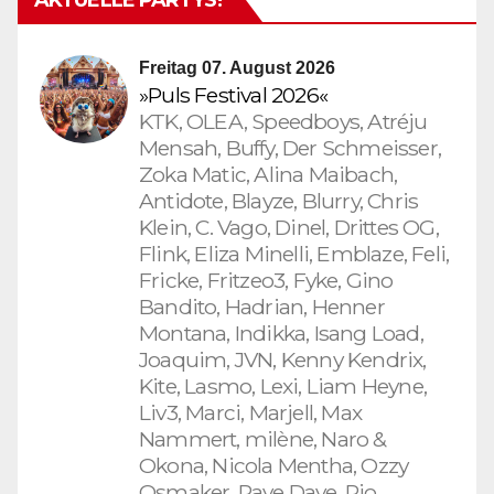
AKTUELLE PARTYS!
Freitag 07. August 2026
»Puls Festival 2026«
KTK, OLEA, Speedboys, Atréju
Mensah, Buffy, Der Schmeisser,
Zoka Matic, Alina Maibach,
Antidote, Blayze, Blurry, Chris
Klein, C. Vago, Dinel, Drittes OG,
Flink, Eliza Minelli, Emblaze, Feli,
Fricke, Fritzeo3, Fyke, Gino
Bandito, Hadrian, Henner
Montana, Indikka, Isang Load,
Joaquim, JVN, Kenny Kendrix,
Kite, Lasmo, Lexi, Liam Heyne,
Liv3, Marci, Marjell, Max
Nammert, milène, Naro &
Okona, Nicola Mentha, Ozzy
Osmaker, Rave Dave, Rio,