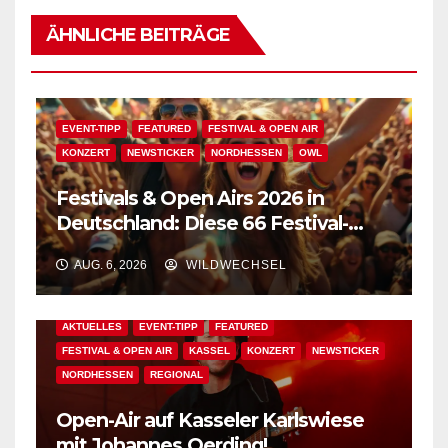
ÄHNLICHE BEITRÄGE
EVENT-TIPP
FEATURED
FESTIVAL & OPEN AIR
KONZERT
NEWSTICKER
NORDHESSEN
OWL
Festivals & Open Airs 2026 in
Deutschland: Diese 66 Festival-
Events warten auf Dich!
AUG. 6, 2026
WILDWECHSEL
AKTUELLES
EVENT-TIPP
FEATURED
FESTIVAL & OPEN AIR
KASSEL
KONZERT
NEWSTICKER
NORDHESSEN
REGIONAL
Open-Air auf Kasseler Karlswiese
mit Johannes Oerding!