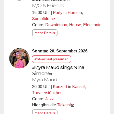
M/O & Friends
16:00 Uhr |
Party
in
Hameln
,
Sumpfblume
Genre:
Downtempo
,
House
,
Electronic
mehr Details
Sonntag 20. September 2026
Wildwechsel präsentiert:
»Myra Maud sings Nina
Simone«
Myra Maud
20:00 Uhr |
Konzert
in
Kassel
,
Theaterstübchen
Genre:
Jazz
Hier gibts die
Tickets!
mehr Details