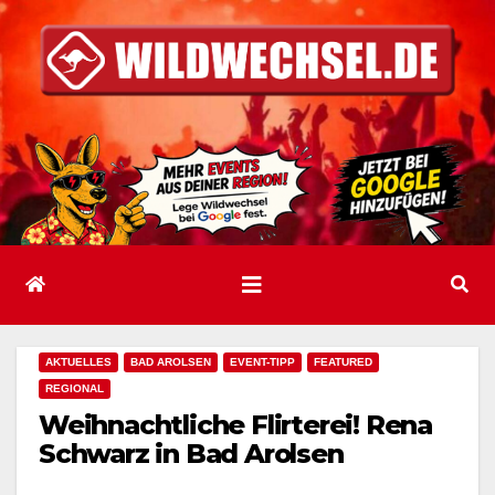
Zum
Inhalt
springen
AKTUELLES
BAD AROLSEN
EVENT-TIPP
FEATURED
REGIONAL
Weihnachtliche Flirterei! Rena
Schwarz in Bad Arolsen