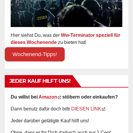
Hier siehst Du, was der
Ww-Terminator speziell für
dieses Wochenende
zu bieten hat!
Wochenend-Tipps!
JEDER KAUF HILFT UNS!
Du willst bei
Amazon
stöbern oder einkaufen?
Dann benutz dafür doch bittr
DIESEN LINK
.
Jeder darüber getätigte Kauf hilft uns!
Ohne, dass er für Dich dadurch auch nur 1 Cent