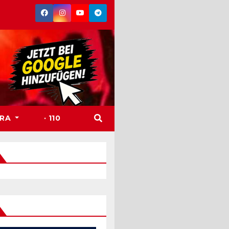
TRA
· 110