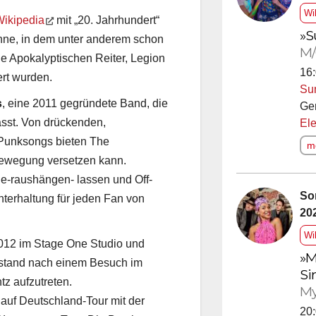
Wi
ikipedia
mit „20. Jahrhundert“
»S
ühne, in dem unter anderem schon
M/
e Apokalyptischen Reiter, Legion
16:
rt wurden.
Su
s
, eine 2011 gegründete Band, die
Ge
ässt. Von drückenden,
Ele
 Punksongs bieten The
me
 Bewegung versetzen kann.
e-raushängen- lassen und Off-
So
terhaltung für jeden Fan von
20
Wi
12 im Stage One Studio und
»M
tstand nach einem Besuch im
Si
tz aufzutreten.
My
 auf Deutschland-Tour mit der
20: