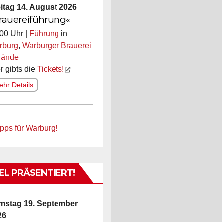
itag 14. August 2026
rauereiführung«
00 Uhr |
Führung
in
rburg
,
Warburger Brauerei
lände
r gibts die
Tickets!
hr Details
ipps für Warburg!
L PRÄSENTIERT!
mstag 19. September
26