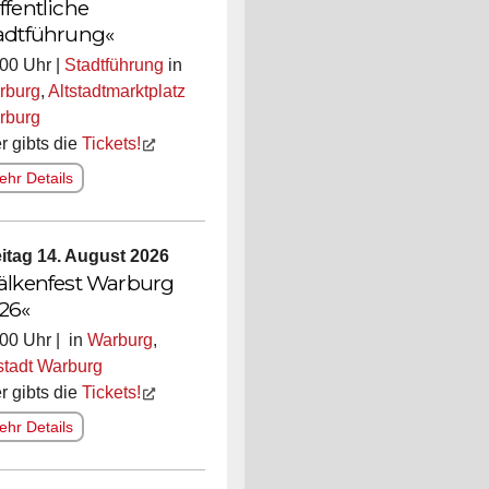
ffentliche
adtführung«
00 Uhr |
Stadtführung
in
rburg
,
Altstadtmarktplatz
rburg
r gibts die
Tickets!
hr Details
itag 14. August 2026
älkenfest Warburg
26«
00 Uhr | in
Warburg
,
stadt Warburg
r gibts die
Tickets!
hr Details