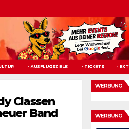
KULTUR
· AUSFLUGSZIELE
· TICKETS
· EX
WERBUNG
dy Classen
 neuer Band
WERBUNG