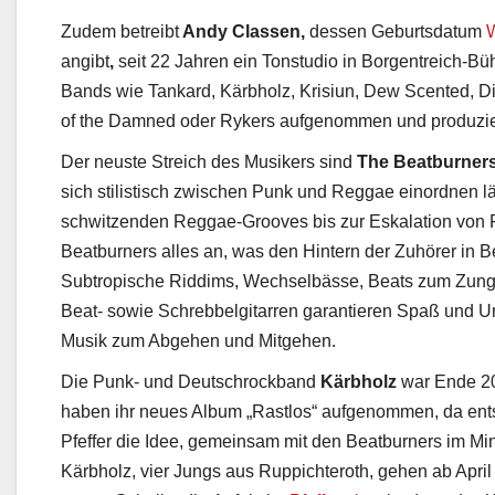
Zudem betreibt
Andy Classen,
dessen Geburtsdatum
W
angibt
,
seit 22 Jahren ein Tonstudio in Borgentreich-B
Bands wie Tankard, Kärbholz, Krisiun, Dew Scented, Di
of the Damned oder Rykers aufgenommen und produzie
Der neuste Streich des Musikers sind
The Beatburner
sich stilistisch zwischen Punk und Reggae einordnen l
schwitzenden Reggae-Grooves bis zur Eskalation von
Beatburners alles an, was den Hintern der Zuhörer in
Subtropische Riddims, Wechselbässe, Beats zum Zung
Beat- sowie Schrebbelgitarren garantieren Spaß und Un
Musik zum Abgehen und Mitgehen.
Die Punk- und Deutschrockband
Kärbholz
war Ende 20
haben ihr neues Album „Rastlos“ aufgenommen, da en
Pfeffer die Idee, gemeinsam mit den Beatburners im Min
Kärbholz, vier Jungs aus Ruppichteroth, gehen ab April