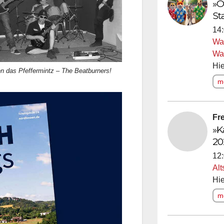
»Ö
St
14:
Wa
Wa
Hie
n das Pfeffermintz – The Beatburners!
me
Fre
»K
20
12:
Alt
Hie
me