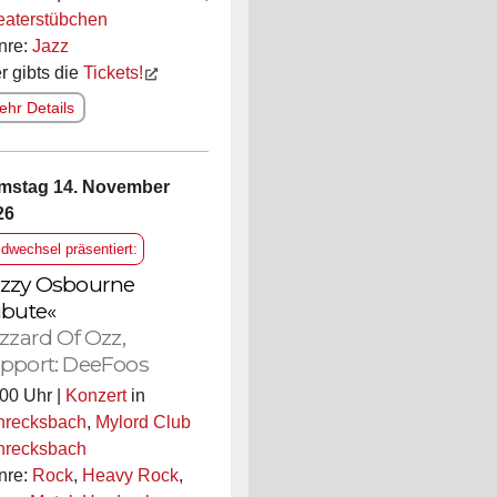
eaterstübchen
nre:
Jazz
r gibts die
Tickets!
hr Details
mstag 14. November
26
ldwechsel präsentiert:
zzy Osbourne
ibute«
izzard Of Ozz,
pport: DeeFoos
00 Uhr |
Konzert
in
hrecksbach
,
Mylord Club
hrecksbach
nre:
Rock
,
Heavy Rock
,