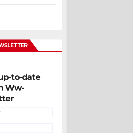
WSLETTER
up-to-date
m Ww-
tter