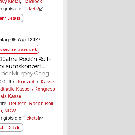
avy Metal
,
Hardrock
r gibts die
Tickets!
hr Details
itag 09. April 2027
ldwechsel präsentiert:
0 Jahre Rock'n Roll -
biläumskonzert«
ider Murphy Gang
00 Uhr |
Konzert
in
Kassel
,
dthalle Kassel / Kongress
ais Kassel
nre:
Deutsch
,
Rock'n'Roll
,
p
,
NDW
r gibts die
Tickets!
hr Details