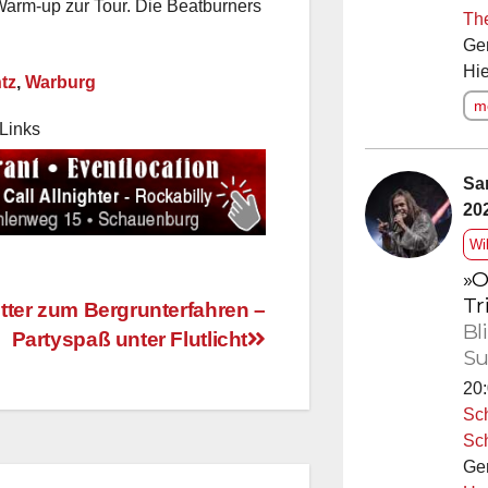
Warm-up zur Tour. Die Beatburners
Th
Ge
Hie
tz
,
Warburg
me
Links
Sa
20
Wi
»O
Tr
tter zum Bergrunterfahren –
Bl
Partyspaß unter Flutlicht
Su
20:
Sc
Sc
Ge