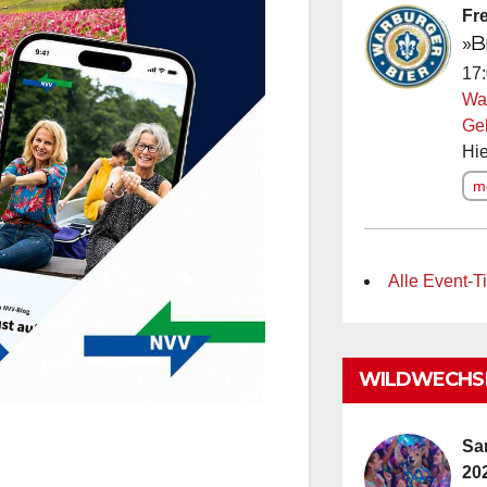
Fre
»B
17:
Wa
Ge
Hie
me
Alle Event-T
WILDWECHSE
Sa
20