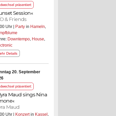
ldwechsel präsentiert:
unset Session«
O & Friends
00 Uhr |
Party
in
Hameln
,
mpfblume
nre:
Downtempo
,
House
,
ctronic
hr Details
nntag 20. September
26
ldwechsel präsentiert:
yra Maud sings Nina
mone«
ra Maud
00 Uhr |
Konzert
in
Kassel
,