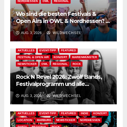
NORDHESSEN
OWL
REGIONAL
Wo sind die besten Festivals &
Open Airs in OWL & Nordhessen? –
Der Ww-Festival-Planer!
AUG. 3, 2026
WILDWECHSEL
AKTUELLES
EVENT-TIPP
FEATURED
FESTIVAL & OPEN AIR
KONZERT
MARIENMÜNSTER
NEWSTICKER
OWL
REGIONAL
ROCK
Rock N Revel 2026: Zwölf Bands,
Festivalprogramm und alle
wichtigen Informationen!
AUG. 3, 2026
WILDWECHSEL
AKTUELLES
EVENT-TIPP
FEATURED
INDIE
KONZERT
LOCATION
MARBURG
NEWSTICKER
NORDHESSEN
PARTY
REGIONAL
ROCK