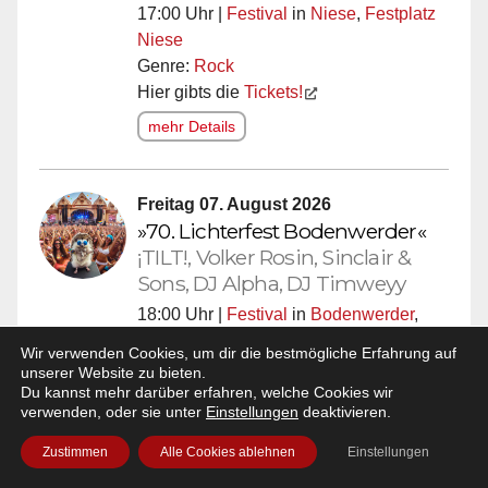
17:00 Uhr |
Festival
in
Niese
,
Festplatz
Niese
Genre:
Rock
Hier gibts die
Tickets!
mehr Details
Freitag 07. August 2026
»70. Lichterfest Bodenwerder«
¡TILT!, Volker Rosin, Sinclair &
Sons, DJ Alpha, DJ Timweyy
18:00 Uhr |
Festival
in
Bodenwerder
,
Weserpromenade Bodenwerder
Wir verwenden Cookies, um dir die bestmögliche Erfahrung auf
Genre:
Pop
,
Rock
,
Alternative
,
EDM
,
unserer Website zu bieten.
Dance
Du kannst mehr darüber erfahren, welche Cookies wir
verwenden, oder sie unter
Einstellungen
deaktivieren.
mehr Details
Zustimmen
Alle Cookies ablehnen
Einstellungen