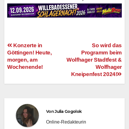
Konzerte in
So wird das
Göttingen! Heute,
Programm beim
Beitragsnavigation
morgen, am
Wolfhager Stadtfest &
Wochenende!
Wolfhager
Kneipenfest 2024!
Von
Julia Gogolok
Online-Redakteurin