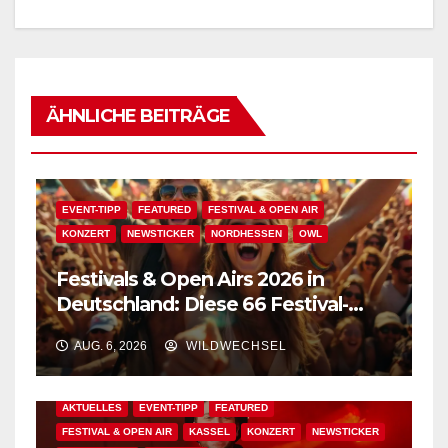
ÄHNLICHE BEITRÄGE
EVENT-TIPP
FEATURED
FESTIVAL & OPEN AIR
KONZERT
NEWSTICKER
NORDHESSEN
OWL
Festivals & Open Airs 2026 in
Deutschland: Diese 66 Festival-
Events warten auf Dich!
AUG. 6, 2026
WILDWECHSEL
AKTUELLES
EVENT-TIPP
FEATURED
FESTIVAL & OPEN AIR
KASSEL
KONZERT
NEWSTICKER