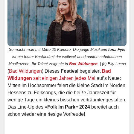
So macht man mit Mitte 20 Karriere: Die junge Musikerin
Iona Fyfe
ist ein fester Bestandteil der weltweit anerkannten schottischen
Musikszene. Ihr Talent zeigt sie in
Bad Wildungen
. | (c) Elly Lucas
(
Bad Wildungen
) Dieses
Festival
begeistert
Bad
Wildungen
seit einigen Jahren jedes Mal
auf’s Neue:
Mitten im Hochsommer feiert die kleine Stadt im Norden
Hessens zu Folksongs, die die heiße Jahreszeit für
wenige Tage ein kleines bisschen verträumter gestalten.
Das Line-Up des »
Folk Im Park
«
2024
bereitet auch
schon wieder eine riesige Vorfreude!