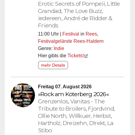
Erotic Secrets of Pompeii, Little
Grandad, The Love Buzz,
iedereen, André de Ridder &
Friends
11:00 Uhr |
Festival
in
Rees
,
Festivalgelände Rees-Haldern
Genre:
Indie
Hier gibts die
Tickets!
mehr Details
Freitag 07. August 2026
»Rock am Köterberg 2026«
Grenzenlos, Vanitas - The
Tribute to Broilers, Fjordvind,
Ollie North, Willkuer, Herbst,
Hartholz, Dreizehn, D!rekt, La
Stibo