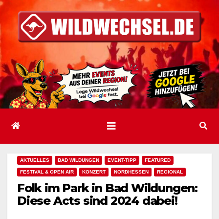
Zum
Inhalt
springen
AKTUELLES
BAD WILDUNGEN
EVENT-TIPP
FEATURED
FESTIVAL & OPEN AIR
KONZERT
NORDHESSEN
REGIONAL
Folk im Park in Bad Wildungen:
Diese Acts sind 2024 dabei!