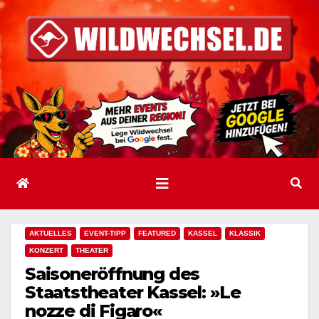
Zum
Inhalt
springen
AKTUELLES
EVENT-TIPP
FEATURED
KASSEL
KLASSIK
KONZERT
THEATER
Saisoneröffnung des
Staatstheater Kassel: »Le
nozze di Figaro«