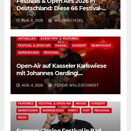
Festivals & Open Airs 2026 in
Deutschland: Diese 66 Festival-
Events warten auf Dich!
AUG. 6, 2026
WILDWECHSEL
AKTUELLES
EVENT-TIPP
FEATURED
FESTIVAL & OPEN AIR
KASSEL
KONZERT
NEWSTICKER
NORDHESSEN
REGIONAL
Open-Air auf Kasseler Karlswiese
mit Johannes Oerding!
Zusatzkontingent an Tickets
AUG. 4, 2026
FEDOR WALDSCHMIDT
erhältlich!
AKTUELLES
BAD WILDUNGEN
EDM
EVENT-TIPP
FEATURED
FESTIVAL & OPEN AIR
HOUSE
KONZERT
NEWSTICKER
NORDHESSEN
PARTY
POP
REGIONAL
ROCK
Summer Closing Festival in Bad