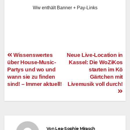
Ww enthält Banner + Pay-Links
Wissenswertes
Neue Live-Location in
über House-Music-
Kassel: Die WoZiKos
Beitragsnavigation
Partys und wo und
starten im Kö
wann sie zu finden
Gärtchen mit
sind! – Immer aktuell!
Livemusik voll durch!
Von
Lea-Sophie Mirasch