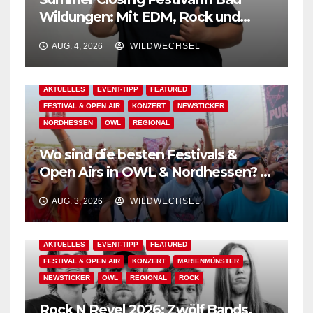
Wildungen: Mit EDM, Rock und
Festivalflair klingt der Sommer aus!
AUG. 4, 2026
WILDWECHSEL
AKTUELLES
EVENT-TIPP
FEATURED
FESTIVAL & OPEN AIR
KONZERT
NEWSTICKER
NORDHESSEN
OWL
REGIONAL
Wo sind die besten Festivals &
Open Airs in OWL & Nordhessen? –
Der Ww-Festival-Planer!
AUG. 3, 2026
WILDWECHSEL
AKTUELLES
EVENT-TIPP
FEATURED
FESTIVAL & OPEN AIR
KONZERT
MARIENMÜNSTER
NEWSTICKER
OWL
REGIONAL
ROCK
Rock N Revel 2026: Zwölf Bands,