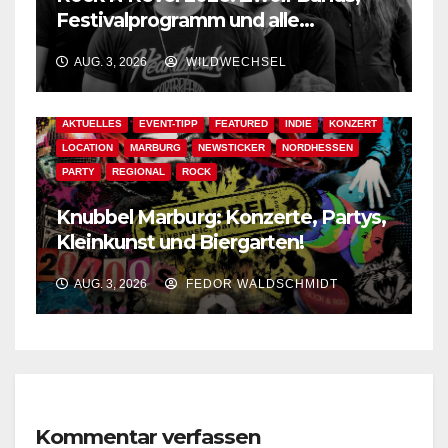
Festivalprogramm und alle
wichtigen Informationen!
AUG. 3, 2026
WILDWECHSEL
AKTUELLES
EVENT-TIPP
FEATURED
INDIE
KONZERT
LOCATION
MARBURG
NEWSTICKER
NORDHESSEN
PARTY
REGIONAL
ROCK
Knubbel Marburg: Konzerte, Partys,
Kleinkunst und Biergarten!
AUG. 3, 2026
FEDOR WALDSCHMIDT
Kommentar verfassen