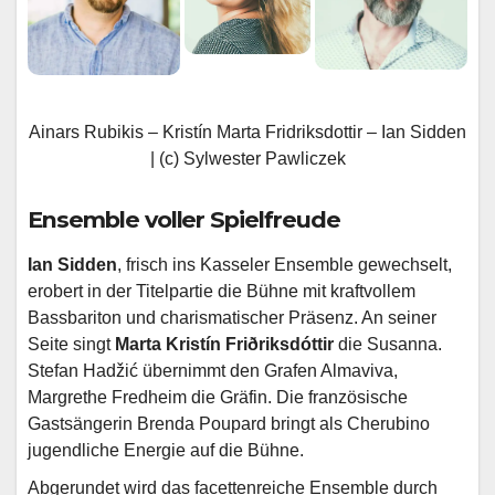
Ainars Rubikis – Kristín Marta Fridriksdottir – Ian Sidden
| (c) Sylwester Pawliczek
Ensemble voller Spielfreude
Ian Sidden
, frisch ins Kasseler Ensemble gewechselt,
erobert in der Titelpartie die Bühne mit kraftvollem
Bassbariton und charismatischer Präsenz. An seiner
Seite singt
Marta Kristín Friðriksdóttir
die Susanna.
Stefan Hadžić übernimmt den Grafen Almaviva,
Margrethe Fredheim die Gräfin. Die französische
Gastsängerin Brenda Poupard bringt als Cherubino
jugendliche Energie auf die Bühne.
Abgerundet wird das facettenreiche Ensemble durch