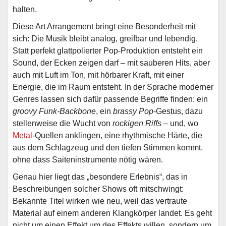
halten.
Diese Art Arrangement bringt eine Besonderheit mit
sich: Die Musik bleibt analog, greifbar und lebendig.
Statt perfekt glattpolierter Pop-Produktion entsteht ein
Sound, der Ecken zeigen darf – mit sauberen Hits, aber
auch mit Luft im Ton, mit hörbarer Kraft, mit einer
Energie, die im Raum entsteht. In der Sprache moderner
Genres lassen sich dafür passende Begriffe finden: ein
groovy Funk-Backbone
, ein
brassy Pop
-Gestus, dazu
stellenweise die Wucht von
rockigen Riffs
– und, wo
Metal
-Quellen anklingen, eine rhythmische Härte, die
aus dem Schlagzeug und den tiefen Stimmen kommt,
ohne dass Saiteninstrumente nötig wären.
Genau hier liegt das „besondere Erlebnis“, das in
Beschreibungen solcher Shows oft mitschwingt:
Bekannte Titel wirken wie neu, weil das vertraute
Material auf einem anderen Klangkörper landet. Es geht
nicht um einen Effekt um des Effekts willen, sondern um