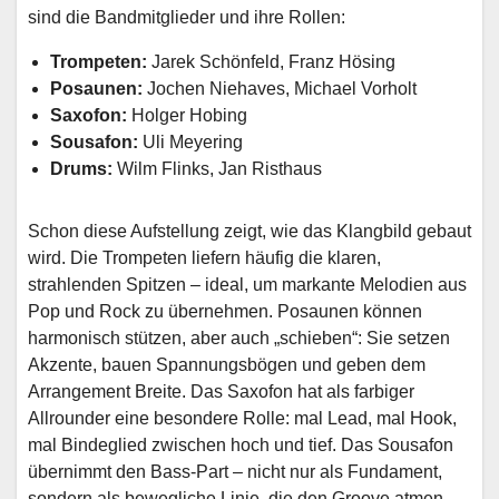
sind die Bandmitglieder und ihre Rollen:
Trompeten:
Jarek Schönfeld, Franz Hösing
Posaunen:
Jochen Niehaves, Michael Vorholt
Saxofon:
Holger Hobing
Sousafon:
Uli Meyering
Drums:
Wilm Flinks, Jan Risthaus
Schon diese Aufstellung zeigt, wie das Klangbild gebaut
wird. Die Trompeten liefern häufig die klaren,
strahlenden Spitzen – ideal, um markante Melodien aus
Pop und Rock zu übernehmen. Posaunen können
harmonisch stützen, aber auch „schieben“: Sie setzen
Akzente, bauen Spannungsbögen und geben dem
Arrangement Breite. Das Saxofon hat als farbiger
Allrounder eine besondere Rolle: mal Lead, mal Hook,
mal Bindeglied zwischen hoch und tief. Das Sousafon
übernimmt den Bass-Part – nicht nur als Fundament,
sondern als bewegliche Linie, die den Groove atmen