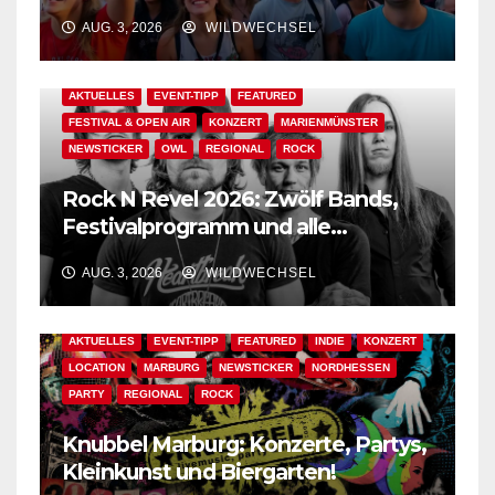
Open Airs in OWL & Nordhessen? –
Der Ww-Festival-Planer!
AUG. 3, 2026
WILDWECHSEL
AKTUELLES
EVENT-TIPP
FEATURED
FESTIVAL & OPEN AIR
KONZERT
MARIENMÜNSTER
NEWSTICKER
OWL
REGIONAL
ROCK
Rock N Revel 2026: Zwölf Bands,
Festivalprogramm und alle
wichtigen Informationen!
AUG. 3, 2026
WILDWECHSEL
AKTUELLES
EVENT-TIPP
FEATURED
INDIE
KONZERT
LOCATION
MARBURG
NEWSTICKER
NORDHESSEN
PARTY
REGIONAL
ROCK
Knubbel Marburg: Konzerte, Partys,