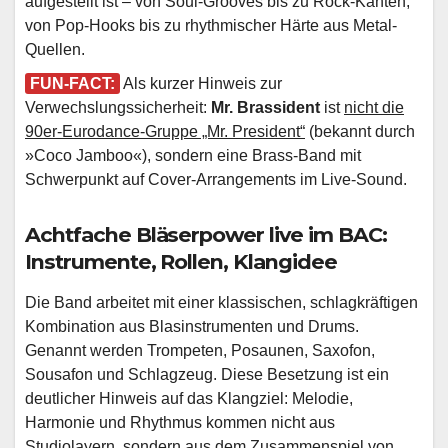
aufgestellt ist – von Soul-Grooves bis zu Rock-Kanten,
von Pop-Hooks bis zu rhythmischer Härte aus Metal-
Quellen.
FUN-FACT:
Als kurzer Hinweis zur
Verwechslungssicherheit:
Mr. Brassident
ist
nicht die
90er-Eurodance-Gruppe „Mr. President“
(bekannt durch
»Coco Jamboo«), sondern eine Brass-Band mit
Schwerpunkt auf Cover-Arrangements im Live-Sound.
Achtfache Bläserpower live im BAC:
Instrumente, Rollen, Klangidee
Die Band arbeitet mit einer klassischen, schlagkräftigen
Kombination aus Blasinstrumenten und Drums.
Genannt werden Trompeten, Posaunen, Saxofon,
Sousafon und Schlagzeug. Diese Besetzung ist ein
deutlicher Hinweis auf das Klangziel: Melodie,
Harmonie und Rhythmus kommen nicht aus
Studiolayern, sondern aus dem Zusammenspiel von