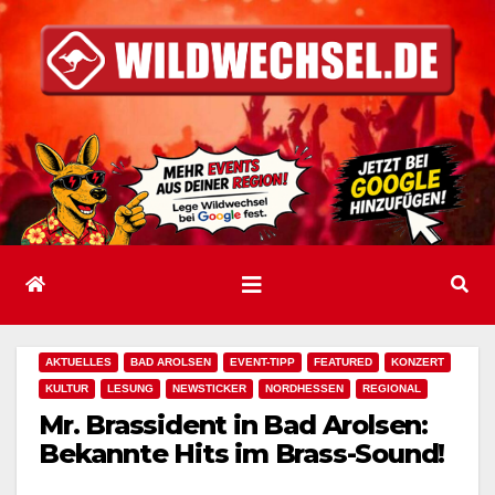
Zum
Inhalt
springen
AKTUELLES
BAD AROLSEN
EVENT-TIPP
FEATURED
KONZERT
KULTUR
LESUNG
NEWSTICKER
NORDHESSEN
REGIONAL
Mr. Brassident in Bad Arolsen:
Bekannte Hits im Brass-Sound!