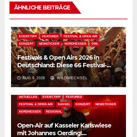
ÄHNLICHE BEITRÄGE
EVENT-TIPP
FEATURED
FESTIVAL & OPEN AIR
KONZERT
NEWSTICKER
NORDHESSEN
OWL
Festivals & Open Airs 2026 in
Deutschland: Diese 66 Festival-
Events warten auf Dich!
AUG. 6, 2026
WILDWECHSEL
AKTUELLES
EVENT-TIPP
FEATURED
FESTIVAL & OPEN AIR
KASSEL
KONZERT
NEWSTICKER
NORDHESSEN
REGIONAL
Open-Air auf Kasseler Karlswiese