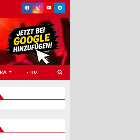
TRA
· 110