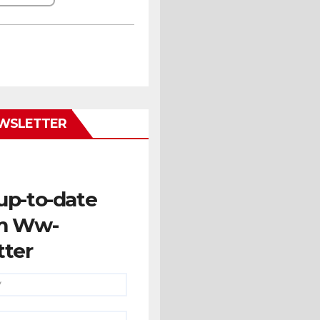
WSLETTER
up-to-date
m Ww-
tter