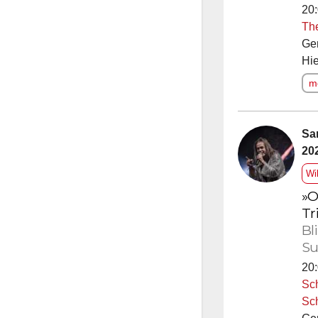
20:
Th
Ge
Hie
me
Sa
20
Wi
»O
Tr
Bl
Su
20:
Sc
Sc