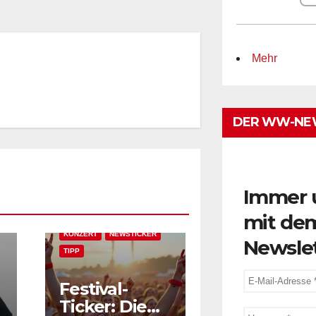
Mehr
DER WW-NE
Immer 
AKTUELLES
EVENT-TIPP
FEATURED
mit de
FESTIVAL & OPEN AIR
Newsle
KONZERT
NEWSTICKER
TIPP
Festival-
Ticker: Die