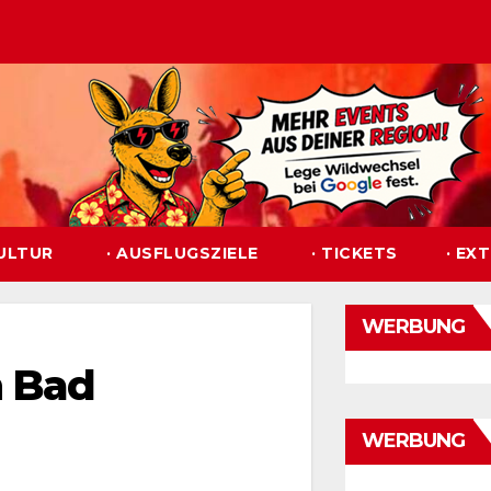
KULTUR
· AUSFLUGSZIELE
· TICKETS
· EX
WERBUNG
n Bad
WERBUNG