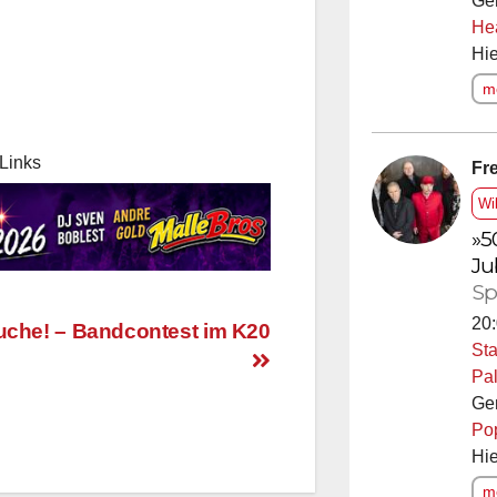
Ge
He
Hie
me
Links
Fre
Wi
»5
Ju
Sp
20:
uche! – Bandcontest im K20
Sta
Pal
Ge
Po
Hie
me