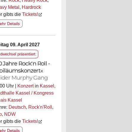
nre:
Rock
,
Heavy Rock
,
avy Metal
,
Hardrock
r gibts die
Tickets!
hr Details
itag 09. April 2027
ldwechsel präsentiert:
0 Jahre Rock'n Roll -
biläumskonzert«
ider Murphy Gang
00 Uhr |
Konzert
in
Kassel
,
dthalle Kassel / Kongress
ais Kassel
nre:
Deutsch
,
Rock'n'Roll
,
p
,
NDW
r gibts die
Tickets!
hr Details