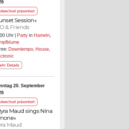
26
ldwechsel präsentiert:
unset Session«
O & Friends
00 Uhr |
Party
in
Hameln
,
mpfblume
nre:
Downtempo
,
House
,
ctronic
hr Details
nntag 20. September
26
ldwechsel präsentiert:
yra Maud sings Nina
mone«
ra Maud