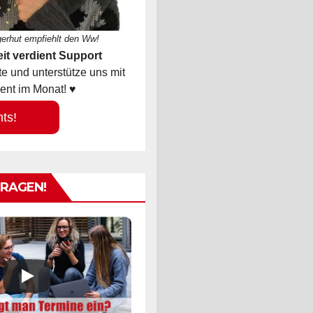
gerhut empfiehlt den Ww!
it verdient Support
 und unterstütze uns mit
ent im Monat! ♥
hts!
TRAGEN!