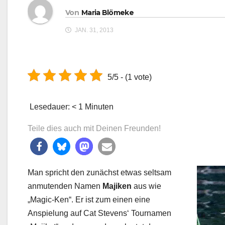
Von
Maria Blömeke
JAN. 31, 2013
5/5 - (1 vote)
Lesedauer:
< 1
Minuten
Teile dies auch mit Deinen Freunden!
Man spricht den zunächst etwas seltsam
anmutenden Namen
Majiken
aus wie
„Magic-Ken“.
Er ist zum einen eine
Anspielung auf Cat Stevens‘ Tournamen