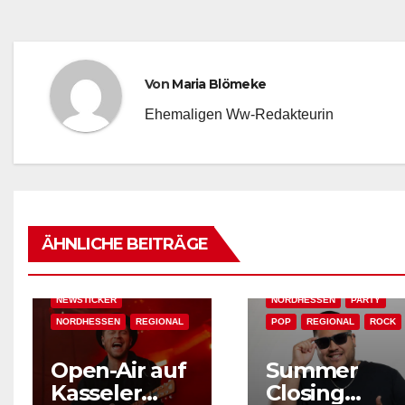
Von
Maria Blömeke
Ehemaligen Ww-Redakteurin
AKTUELLES
BAD WILDUNGEN
EDM
AKTUELLES
EVENT-TIPP
EVENT-TIPP
FEATURED
FEATURED
FESTIVAL & OPEN AIR
ÄHNLICHE BEITRÄGE
FESTIVAL & OPEN AIR
HOUSE
KONZERT
KASSEL
KONZERT
NEWSTICKER
NEWSTICKER
NORDHESSEN
PARTY
NORDHESSEN
REGIONAL
POP
REGIONAL
ROCK
Open-Air auf
Summer
AKTUELLES
EVENT-TIPP
Kasseler
Closing