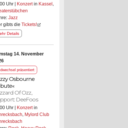
00 Uhr |
Konzert
in
Kassel
,
eaterstübchen
nre:
Jazz
r gibts die
Tickets!
hr Details
mstag 14. November
26
ldwechsel präsentiert:
zzy Osbourne
ibute«
izzard Of Ozz,
pport: DeeFoos
00 Uhr |
Konzert
in
hrecksbach
,
Mylord Club
hrecksbach