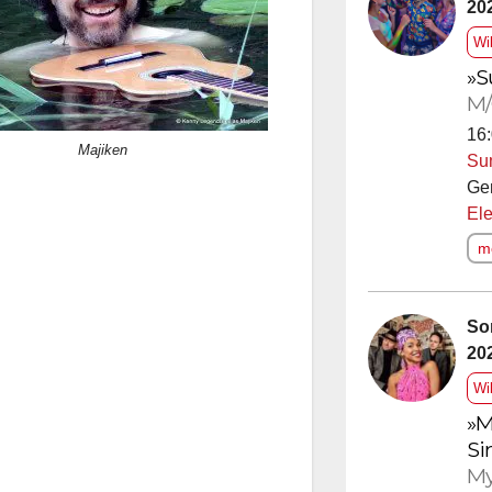
20
Wi
»S
M/
16:
Majiken
Su
Ge
Ele
me
So
20
Wi
»M
Si
My