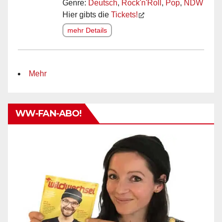
Genre:
Deutsch
,
Rock'n'Roll
,
Pop
,
NDW
Hier gibts die
Tickets!
mehr Details
Mehr
WW-FAN-ABO!