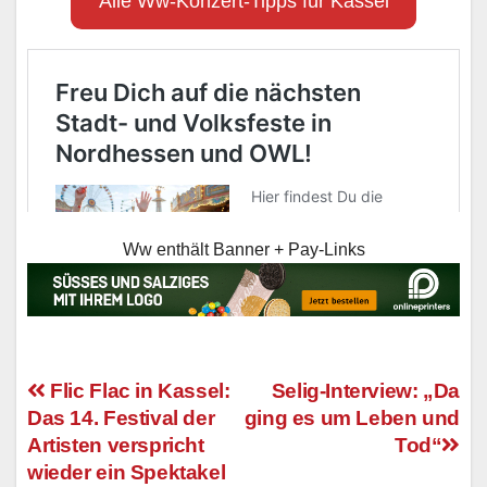
Alle Ww-Konzert-Tipps für Kassel
Ww enthält Banner + Pay-Links
Flic Flac in Kassel:
Selig-Interview: „Da
Das 14. Festival der
ging es um Leben und
Beitragsnavigation
Artisten verspricht
Tod“
wieder ein Spektakel