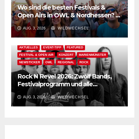
Wo sind die besten Festivals &
Open Airs in OWL & Nordhessen? –
Der Ww-Festival-Planer!
AUG. 3, 2026
WILDWECHSEL
AKTUELLES
EVENT-TIPP
FEATURED
FESTIVAL & OPEN AIR
KONZERT
MARIENMÜNSTER
NEWSTICKER
OWL
REGIONAL
ROCK
Rock N Revel 2026: Zwölf Bands,
Festivalprogramm und alle
wichtigen Informationen!
AUG. 3, 2026
WILDWECHSEL