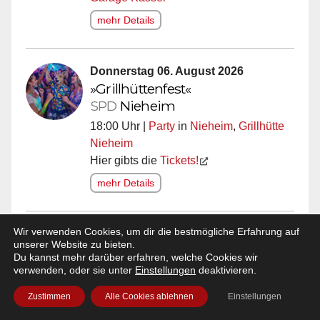
mehr Details
Donnerstag 06. August 2026
»Grillhüttenfest«
SPD
Nieheim
18:00 Uhr |
Party
in
Nieheim
,
Grillhütte
Nieheim
Hier gibts die
Tickets!
mehr Details
Wir verwenden Cookies, um dir die bestmögliche Erfahrung auf
Donnerstag 06. August 2026
unserer Website zu bieten.
»Karaoke Comeback!«
Du kannst mehr darüber erfahren, welche Cookies wir
verwenden, oder sie unter
Einstellungen
deaktivieren.
19:00 Uhr |
Karaoke
in
Paderborn
,
Weekend Paderborn
Zustimmen
Alle Cookies ablehnen
Einstellungen
mehr Details