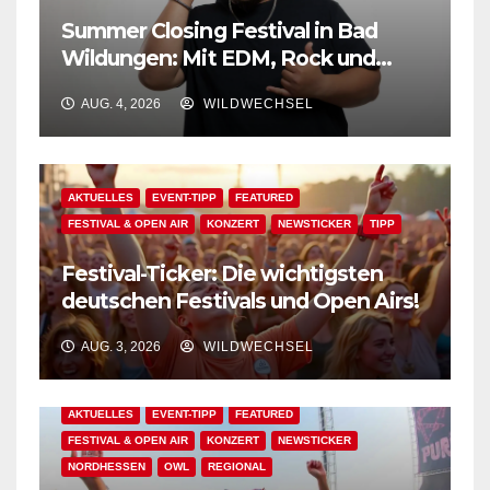
Summer Closing Festival in Bad
Wildungen: Mit EDM, Rock und
Festivalflair klingt der Sommer aus!
AUG. 4, 2026
WILDWECHSEL
AKTUELLES
EVENT-TIPP
FEATURED
FESTIVAL & OPEN AIR
KONZERT
NEWSTICKER
TIPP
Festival-Ticker: Die wichtigsten
deutschen Festivals und Open Airs!
AUG. 3, 2026
WILDWECHSEL
AKTUELLES
EVENT-TIPP
FEATURED
FESTIVAL & OPEN AIR
KONZERT
NEWSTICKER
NORDHESSEN
OWL
REGIONAL