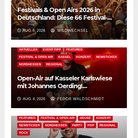
Festivals & Open Airs 2026 in
Deutschland: Diese 66 Festival-
Events warten auf Dich!
AUG. 6, 2026
WILDWECHSEL
AKTUELLES
EVENT-TIPP
FEATURED
FESTIVAL & OPEN AIR
KASSEL
KONZERT
NEWSTICKER
NORDHESSEN
REGIONAL
Open-Air auf Kasseler Karlswiese
mit Johannes Oerding!
Zusatzkontingent an Tickets
AUG. 4, 2026
FEDOR WALDSCHMIDT
erhältlich!
AKTUELLES
BAD WILDUNGEN
EDM
EVENT-TIPP
FEATURED
FESTIVAL & OPEN AIR
HOUSE
KONZERT
NEWSTICKER
NORDHESSEN
PARTY
POP
REGIONAL
ROCK