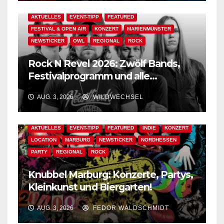
AKTUELLES
EVENT-TIPP
FEATURED
FESTIVAL & OPEN AIR
KONZERT
MARIENMÜNSTER
NEWSTICKER
OWL
REGIONAL
ROCK
Rock N Revel 2026: Zwölf Bands,
Festivalprogramm und alle
wichtigen Informationen!
AUG. 3, 2026
WILDWECHSEL
AKTUELLES
EVENT-TIPP
FEATURED
INDIE
KONZERT
LOCATION
MARBURG
NEWSTICKER
NORDHESSEN
PARTY
REGIONAL
ROCK
Knubbel Marburg: Konzerte, Partys,
Kleinkunst und Biergarten!
AUG. 3, 2026
FEDOR WALDSCHMIDT