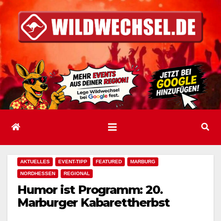
Zum
Inhalt
springen
AKTUELLES
EVENT-TIPP
FEATURED
MARBURG
NORDHESSEN
REGIONAL
Humor ist Programm: 20.
Marburger Kabarettherbst