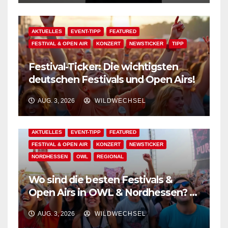
AKTUELLES
EVENT-TIPP
FEATURED
FESTIVAL & OPEN AIR
KONZERT
NEWSTICKER
TIPP
Festival-Ticker: Die wichtigsten
deutschen Festivals und Open Airs!
AUG. 3, 2026
WILDWECHSEL
AKTUELLES
EVENT-TIPP
FEATURED
FESTIVAL & OPEN AIR
KONZERT
NEWSTICKER
NORDHESSEN
OWL
REGIONAL
Wo sind die besten Festivals &
Open Airs in OWL & Nordhessen? –
Der Ww-Festival-Planer!
AUG. 3, 2026
WILDWECHSEL