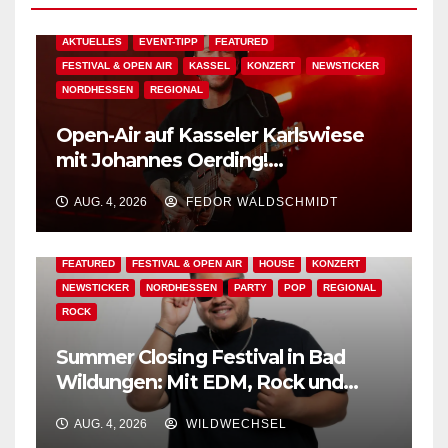
AKTUELLES
EVENT-TIPP
FEATURED
FESTIVAL & OPEN AIR
KASSEL
KONZERT
NEWSTICKER
NORDHESSEN
REGIONAL
Open-Air auf Kasseler Karlswiese
mit Johannes Oerding!
Zusatzkontingent an Tickets
AUG. 4, 2026
FEDOR WALDSCHMIDT
erhältlich!
AKTUELLES
BAD WILDUNGEN
EDM
EVENT-TIPP
FEATURED
FESTIVAL & OPEN AIR
HOUSE
KONZERT
NEWSTICKER
NORDHESSEN
PARTY
POP
REGIONAL
ROCK
Summer Closing Festival in Bad
Wildungen: Mit EDM, Rock und
Festivalflair klingt der Sommer aus!
AUG. 4, 2026
WILDWECHSEL