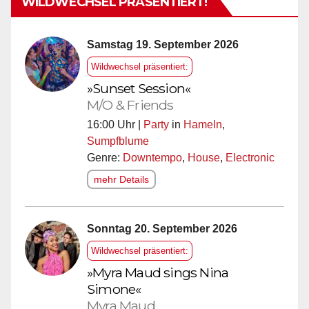
WILDWECHSEL PRÄSENTIERT!
Samstag 19. September 2026
Wildwechsel präsentiert:
»Sunset Session«
M/O & Friends
16:00 Uhr |
Party
in
Hameln
,
Sumpfblume
Genre:
Downtempo
,
House
,
Electronic
mehr Details
Sonntag 20. September 2026
Wildwechsel präsentiert:
»Myra Maud sings Nina
Simone«
Myra Maud