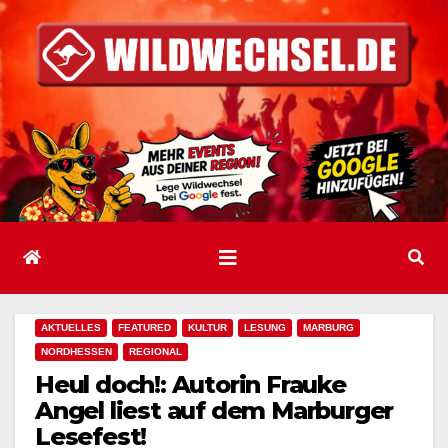
Zum
Inhalt
springen
AKTUELLES
FEATURED
KULTUR
LESUNG
MARBURG
NORDHESSEN
REGIONAL
Heul doch!: Autorin Frauke
Angel liest auf dem Marburger
Lesefest!