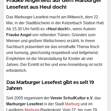
Frauke Angel liest auf dem Marburger
Lesefest aus Heul doch!
Das Marburger Lesefest macht am Mittwoch, dem 22.
Mai, in der Stadtbücherei in der Ketzerbach Station Halt.
Ab 15.30 Uhr heißt es »
Heul doch!
«, wenn Autorin
Frauke Angel
von rollenden Tränen, Gründen zum
Weinen und großem Weltschmerz erzählt. In ihrem
Sachbuch präsentiert sie das ernsthafte Thema frisch
und humorig, gleichzeitig respektvoll und tiefgehend.
Empfohlen ist die Veranstaltung für Kinder ab vier
Jahren. Der Eintritt ist frei und eine Anmeldung ist nicht
erforderlich.
Das Marburger Lesefest gibt es seit 19
Jahren
Seit 2005 organisiert der
Verein SchulKultur e.V.
das
Marburger Lesefest
in der Stadt
Marburg
und im
Landkreis
Marburg
-Biedenkopf. Vom 22. bis zum 29.