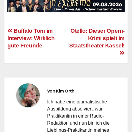
Buffalo Tom im
Otello: Dieser Opern-
Interview: Wirklich
Krimi spielt im
Beitragsnavigation
gute Freunde
Staatstheater Kassel!
Von
Kim Orth
Ich habe eine journalistische
Ausbildung absolviert, war
Praktikantin in einer Radio-
Redaktion und nun bin ich die
Lieblings-Praktikantin meines