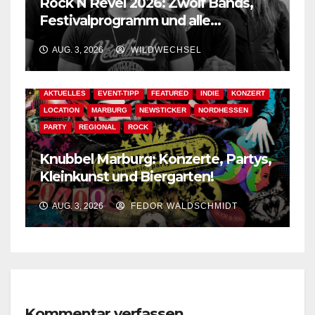
Rock N Revel 2026: Zwölf Bands,
Festivalprogramm und alle
wichtigen Informationen!
AUG. 3, 2026
WILDWECHSEL
AKTUELLES
EVENT-TIPP
FEATURED
INDIE
KONZERT
LOCATION
MARBURG
NEWSTICKER
NORDHESSEN
PARTY
REGIONAL
ROCK
Knubbel Marburg: Konzerte, Partys,
Kleinkunst und Biergarten!
AUG. 3, 2026
FEDOR WALDSCHMIDT
Kommentar verfassen