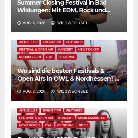
Summer Closing Festival in Bad
Wildungen: Mit EDM, Rock und
Festivalflair klingt der Sommer aus!
AUG. 4, 2026
WILDWECHSEL
AKTUELLES
EVENT-TIPP
FEATURED
FESTIVAL & OPEN AIR
KONZERT
NEWSTICKER
NORDHESSEN
OWL
REGIONAL
Wo sind die besten Festivals &
Open Airs in OWL & Nordhessen? –
Der Ww-Festival-Planer!
AUG. 3, 2026
WILDWECHSEL
AKTUELLES
EVENT-TIPP
FEATURED
FESTIVAL & OPEN AIR
KONZERT
MARIENMÜNSTER
NEWSTICKER
OWL
REGIONAL
ROCK