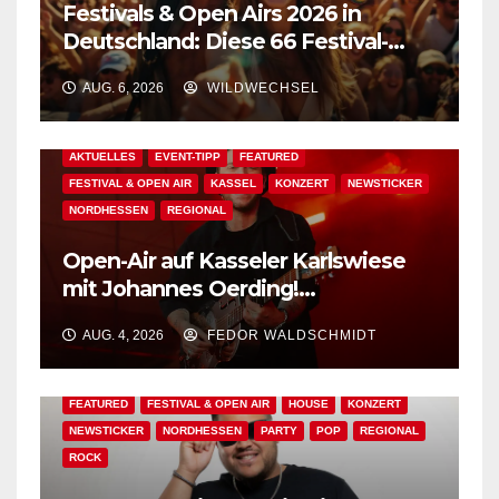
Festivals & Open Airs 2026 in
Deutschland: Diese 66 Festival-
Events warten auf Dich!
AUG. 6, 2026
WILDWECHSEL
AKTUELLES
EVENT-TIPP
FEATURED
FESTIVAL & OPEN AIR
KASSEL
KONZERT
NEWSTICKER
NORDHESSEN
REGIONAL
Open-Air auf Kasseler Karlswiese
mit Johannes Oerding!
Zusatzkontingent an Tickets
AUG. 4, 2026
FEDOR WALDSCHMIDT
erhältlich!
AKTUELLES
BAD WILDUNGEN
EDM
EVENT-TIPP
FEATURED
FESTIVAL & OPEN AIR
HOUSE
KONZERT
NEWSTICKER
NORDHESSEN
PARTY
POP
REGIONAL
ROCK