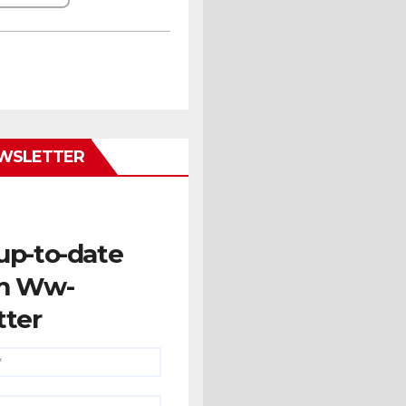
WSLETTER
up-to-date
m Ww-
tter