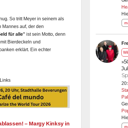
Ge
He
Hie
g. So tritt Meyer in seinem als
me
n Mannes auf, der den
eld für alle“
ist sein Motto, denn
Fre
 mit Bierdeckeln und
anken erklärt. Ein echter
Wi
»5
Ju
Sp
Links
20:
Sta
Pal
Ge
Po
Hie
me