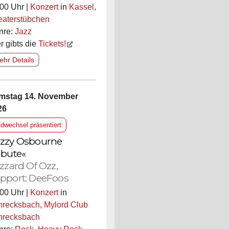
00 Uhr |
Konzert
in
Kassel
,
eaterstübchen
nre:
Jazz
r gibts die
Tickets!
hr Details
mstag 14. November
26
ldwechsel präsentiert:
zzy Osbourne
ibute«
izzard Of Ozz,
pport: DeeFoos
00 Uhr |
Konzert
in
hrecksbach
,
Mylord Club
hrecksbach