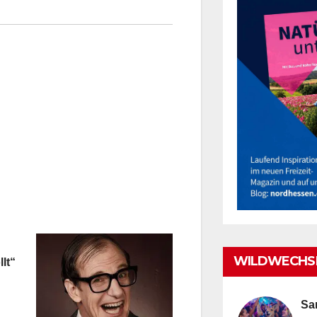
WILDWECHSE
lt“
Sa