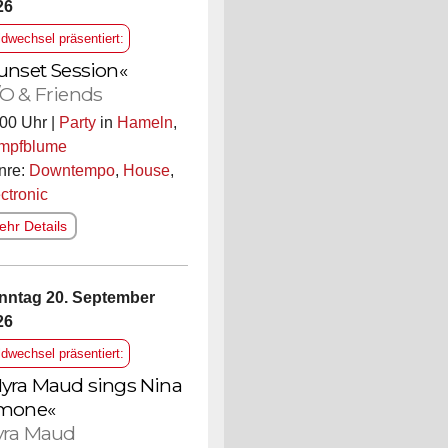
26
ldwechsel präsentiert:
unset Session«
O & Friends
00 Uhr |
Party
in
Hameln
,
mpfblume
nre:
Downtempo
,
House
,
ctronic
hr Details
nntag 20. September
26
ldwechsel präsentiert:
yra Maud sings Nina
mone«
ra Maud