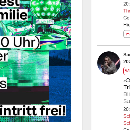
20:
Th
Ge
Hie
me
Sa
20
Wi
»O
Tr
Bl
Su
20:
Sc
Sc