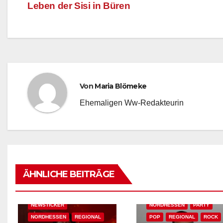
Sissi – Franzerl! Vortrag über das
Dampf a
Leben der Sisi in Büren
Beitragsnavigation
Von
Maria Blömeke
Ehemaligen Ww-Redakteurin
AKTUELLES
BAD WILDUNGEN
EDM
AKTUELLES
EVENT-TIPP
EVENT-TIPP
FEATURED
FEATURED
FESTIVAL & OPEN AIR
ÄHNLICHE BEITRÄGE
FESTIVAL & OPEN AIR
HOUSE
KONZERT
KASSEL
KONZERT
NEWSTICKER
NEWSTICKER
NORDHESSEN
PARTY