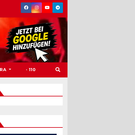
TRA
· 110