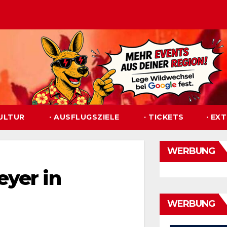
KULTUR
· AUSFLUGSZIELE
· TICKETS
· EX
WERBUNG
eyer in
WERBUNG