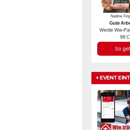
Nadine Fin
Gute Arbe
Werde Ww-Pate
99 C
So ge
+ EVENT EIN