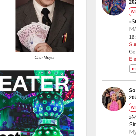
20
Wi
»S
M/
16:
Su
Ge
Chin Meyer
Ele
me
So
20
Wi
»M
Si
My