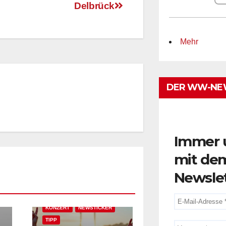
blassen! – Margy Kinksy in
Delbrück
Mehr
DER WW-NE
Immer 
mit de
Newsle
AKTUELLES
EVENT-TIPP
FEATURED
FESTIVAL & OPEN AIR
KONZERT
NEWSTICKER