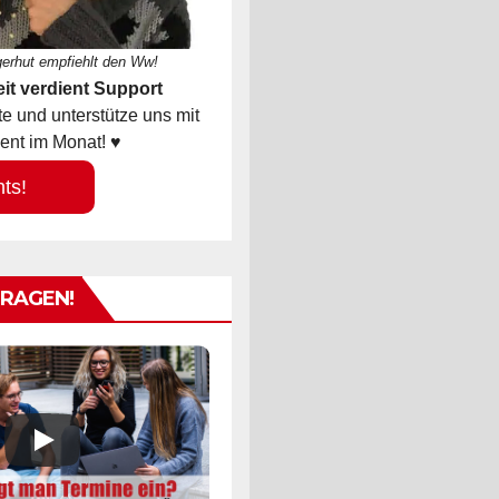
gerhut empfiehlt den Ww!
it verdient Support
 und unterstütze uns mit
ent im Monat! ♥
hts!
TRAGEN!