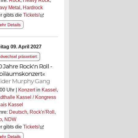
nre:
Rock
,
Heavy Rock
,
avy Metal
,
Hardrock
r gibts die
Tickets!
hr Details
itag 09. April 2027
ldwechsel präsentiert:
0 Jahre Rock'n Roll -
biläumskonzert«
ider Murphy Gang
00 Uhr |
Konzert
in
Kassel
,
dthalle Kassel / Kongress
ais Kassel
nre:
Deutsch
,
Rock'n'Roll
,
p
,
NDW
r gibts die
Tickets!
hr Details