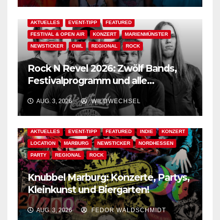
AKTUELLES
EVENT-TIPP
FEATURED
FESTIVAL & OPEN AIR
KONZERT
MARIENMÜNSTER
NEWSTICKER
OWL
REGIONAL
ROCK
Rock N Revel 2026: Zwölf Bands,
Festivalprogramm und alle
wichtigen Informationen!
AUG. 3, 2026
WILDWECHSEL
AKTUELLES
EVENT-TIPP
FEATURED
INDIE
KONZERT
LOCATION
MARBURG
NEWSTICKER
NORDHESSEN
PARTY
REGIONAL
ROCK
Knubbel Marburg: Konzerte, Partys,
Kleinkunst und Biergarten!
AUG. 3, 2026
FEDOR WALDSCHMIDT