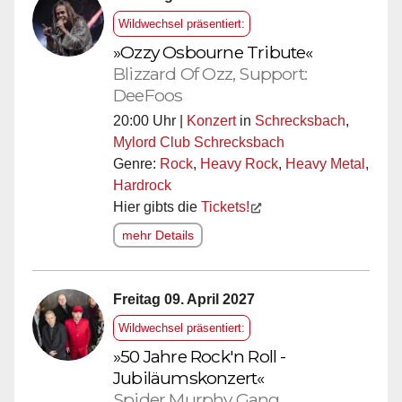
Wildwechsel präsentiert:
»Ozzy Osbourne Tribute«
Blizzard Of Ozz, Support:
DeeFoos
20:00 Uhr |
Konzert
in
Schrecksbach
,
Mylord Club Schrecksbach
Genre:
Rock
,
Heavy Rock
,
Heavy Metal
,
Hardrock
Hier gibts die
Tickets!
mehr Details
Freitag 09. April 2027
Wildwechsel präsentiert:
»50 Jahre Rock'n Roll -
Jubiläumskonzert«
Spider Murphy Gang