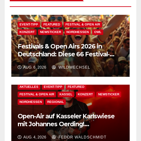
EVENT-TIPP
FEATURED
FESTIVAL & OPEN AIR
KONZERT
NEWSTICKER
NORDHESSEN
OWL
Festivals & Open Airs 2026 in
Deutschland: Diese 66 Festival-
Events warten auf Dich!
AUG. 6, 2026
WILDWECHSEL
AKTUELLES
EVENT-TIPP
FEATURED
FESTIVAL & OPEN AIR
KASSEL
KONZERT
NEWSTICKER
NORDHESSEN
REGIONAL
Open-Air auf Kasseler Karlswiese
mit Johannes Oerding!
Zusatzkontingent an Tickets
AUG. 4, 2026
FEDOR WALDSCHMIDT
erhältlich!