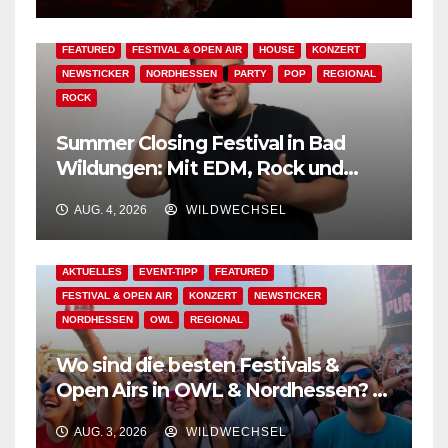
AKTUELLES
BAD WILDUNGEN
EDM
EVENT-TIPP
FEATURED
FESTIVAL & OPEN AIR
HOUSE
KONZERT
NEWSTICKER
NORDHESSEN
PARTY
POP
REGIONAL
ROCK
Summer Closing Festival in Bad
Wildungen: Mit EDM, Rock und
Festivalflair klingt der Sommer aus!
AUG. 4, 2026
WILDWECHSEL
AKTUELLES
EVENT-TIPP
FEATURED
FESTIVAL & OPEN AIR
KONZERT
NEWSTICKER
NORDHESSEN
OWL
REGIONAL
Wo sind die besten Festivals &
Open Airs in OWL & Nordhessen? –
Der Ww-Festival-Planer!
AUG. 3, 2026
WILDWECHSEL