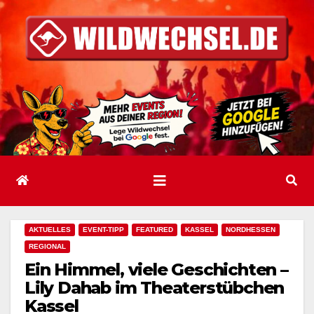
Zum
Inhalt
springen
AKTUELLES
EVENT-TIPP
FEATURED
KASSEL
NORDHESSEN
REGIONAL
Ein Himmel, viele Geschichten –
Lily Dahab im Theaterstübchen
Kassel