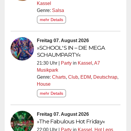
Kassel
Genre:
Salsa
mehr Details
Freitag 07. August 2026
»SCHOOL'S IN – DIE MEGA
SCHAUMPARTY«
21:30 Uhr |
Party
in
Kassel
,
A7
Musikpark
Genre:
Charts
,
Club
,
EDM
,
Deutschrap
,
House
mehr Details
Freitag 07. August 2026
»The Fabulous Hot Friday«
22:00 Uhr |
Party
in
Kassel
,
Hot Legs