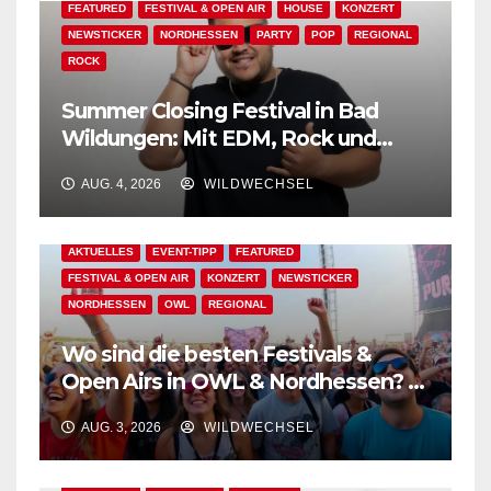
FEATURED
FESTIVAL & OPEN AIR
HOUSE
KONZERT
NEWSTICKER
NORDHESSEN
PARTY
POP
REGIONAL
ROCK
Summer Closing Festival in Bad
Wildungen: Mit EDM, Rock und
Festivalflair klingt der Sommer aus!
AUG. 4, 2026
WILDWECHSEL
AKTUELLES
EVENT-TIPP
FEATURED
FESTIVAL & OPEN AIR
KONZERT
NEWSTICKER
NORDHESSEN
OWL
REGIONAL
Wo sind die besten Festivals &
Open Airs in OWL & Nordhessen? –
Der Ww-Festival-Planer!
AUG. 3, 2026
WILDWECHSEL