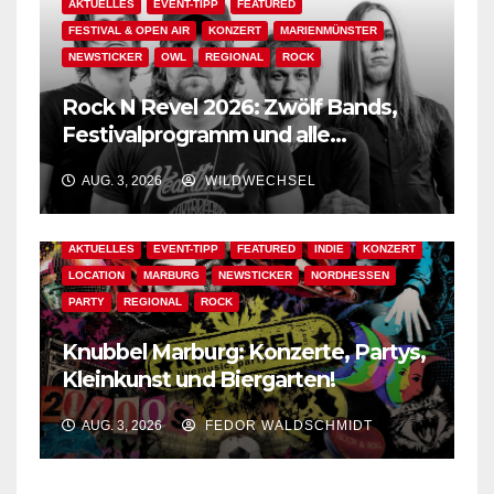
AKTUELLES
EVENT-TIPP
FEATURED
FESTIVAL & OPEN AIR
KONZERT
MARIENMÜNSTER
NEWSTICKER
OWL
REGIONAL
ROCK
Rock N Revel 2026: Zwölf Bands,
Festivalprogramm und alle
wichtigen Informationen!
AUG. 3, 2026
WILDWECHSEL
AKTUELLES
EVENT-TIPP
FEATURED
INDIE
KONZERT
LOCATION
MARBURG
NEWSTICKER
NORDHESSEN
PARTY
REGIONAL
ROCK
Knubbel Marburg: Konzerte, Partys,
Kleinkunst und Biergarten!
AUG. 3, 2026
FEDOR WALDSCHMIDT