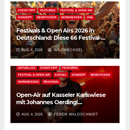
EVENT-TIPP
FEATURED
FESTIVAL & OPEN AIR
KONZERT
NEWSTICKER
NORDHESSEN
OWL
Festivals & Open Airs 2026 in
Deutschland: Diese 66 Festival-
Events warten auf Dich!
AUG. 6, 2026
WILDWECHSEL
AKTUELLES
EVENT-TIPP
FEATURED
FESTIVAL & OPEN AIR
KASSEL
KONZERT
NEWSTICKER
NORDHESSEN
REGIONAL
Open-Air auf Kasseler Karlswiese
mit Johannes Oerding!
Zusatzkontingent an Tickets
AUG. 4, 2026
FEDOR WALDSCHMIDT
erhältlich!
AKTUELLES
BAD WILDUNGEN
EDM
EVENT-TIPP