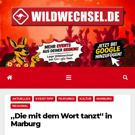
Zum
Inhalt
springen
AKTUELLES
EVENT-TIPP
FEATURED
KULTUR
MARBURG
REGIONAL
„Die mit dem Wort tanzt“ in
Marburg