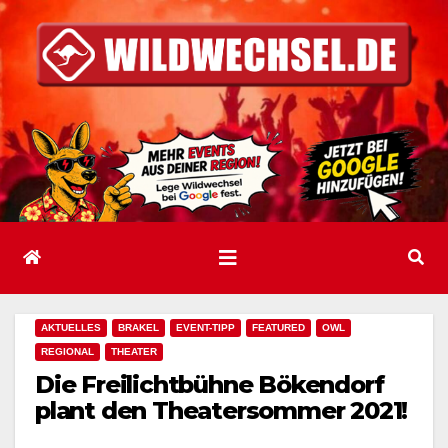
Zum
Inhalt
springen
AKTUELLES
BRAKEL
EVENT-TIPP
FEATURED
OWL
REGIONAL
THEATER
Die Freilichtbühne Bökendorf
plant den Theatersommer 2021!