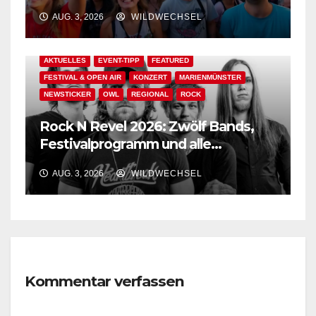
Der Ww-Festival-Planer!
AUG. 3, 2026
WILDWECHSEL
AKTUELLES
EVENT-TIPP
FEATURED
FESTIVAL & OPEN AIR
KONZERT
MARIENMÜNSTER
NEWSTICKER
OWL
REGIONAL
ROCK
Rock N Revel 2026: Zwölf Bands,
Festivalprogramm und alle
wichtigen Informationen!
AUG. 3, 2026
WILDWECHSEL
Kommentar verfassen