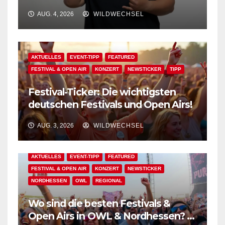
Festivalflair klingt der Sommer aus!
AUG. 4, 2026
WILDWECHSEL
AKTUELLES
EVENT-TIPP
FEATURED
FESTIVAL & OPEN AIR
KONZERT
NEWSTICKER
TIPP
Festival-Ticker: Die wichtigsten
deutschen Festivals und Open Airs!
AUG. 3, 2026
WILDWECHSEL
AKTUELLES
EVENT-TIPP
FEATURED
FESTIVAL & OPEN AIR
KONZERT
NEWSTICKER
NORDHESSEN
OWL
REGIONAL
Wo sind die besten Festivals &
Open Airs in OWL & Nordhessen? –