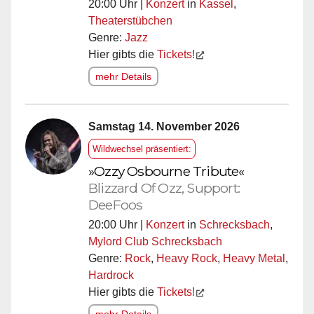
20:00 Uhr |
Konzert
in
Kassel
,
Theaterstübchen
Genre:
Jazz
Hier gibts die
Tickets!
mehr Details
Samstag 14. November 2026
Wildwechsel präsentiert:
»Ozzy Osbourne Tribute«
Blizzard Of Ozz, Support:
DeeFoos
20:00 Uhr |
Konzert
in
Schrecksbach
,
Mylord Club Schrecksbach
Genre:
Rock
,
Heavy Rock
,
Heavy Metal
,
Hardrock
Hier gibts die
Tickets!
mehr Details