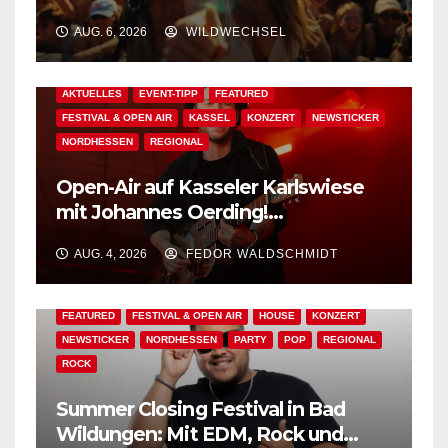
Events warten auf Dich!
AUG. 6, 2026
WILDWECHSEL
AKTUELLES
EVENT-TIPP
FEATURED
FESTIVAL & OPEN AIR
KASSEL
KONZERT
NEWSTICKER
NORDHESSEN
REGIONAL
Open-Air auf Kasseler Karlswiese
mit Johannes Oerding!
Zusatzkontingent an Tickets
AUG. 4, 2026
FEDOR WALDSCHMIDT
erhältlich!
AKTUELLES
BAD WILDUNGEN
EDM
EVENT-TIPP
FEATURED
FESTIVAL & OPEN AIR
HOUSE
KONZERT
NEWSTICKER
NORDHESSEN
PARTY
POP
REGIONAL
ROCK
Summer Closing Festival in Bad
Wildungen: Mit EDM, Rock und