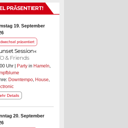
L PRÄSENTIERT!
mstag 19. September
26
ldwechsel präsentiert:
unset Session«
O & Friends
00 Uhr |
Party
in
Hameln
,
mpfblume
nre:
Downtempo
,
House
,
ctronic
hr Details
nntag 20. September
26