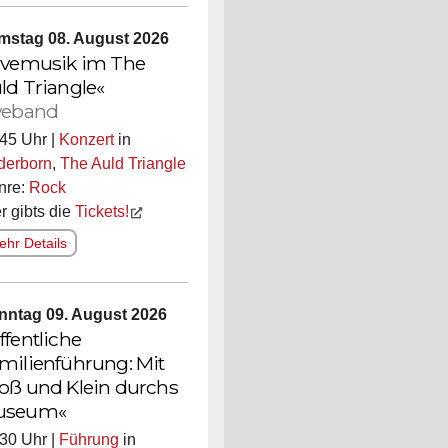
mstag 08. August 2026
ivemusik im The
ld Triangle«
veband
45 Uhr |
Konzert
in
derborn
,
The Auld Triangle
nre:
Rock
r gibts die
Tickets!
hr Details
nntag 09. August 2026
ffentliche
milienführung: Mit
oß und Klein durchs
useum«
30 Uhr |
Führung
in