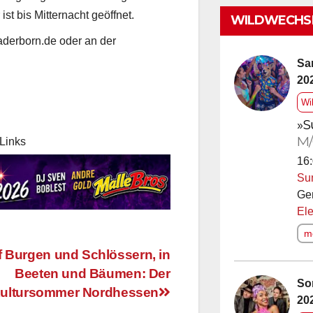
ist bis Mitternacht geöffnet.
WILDWECHSE
aderborn.de oder an der
Sa
20
Wi
»S
M/
Links
16:
Su
Ge
Ele
me
 Burgen und Schlössern, in
Beeten und Bäumen: Der
So
ultursommer Nordhessen
20