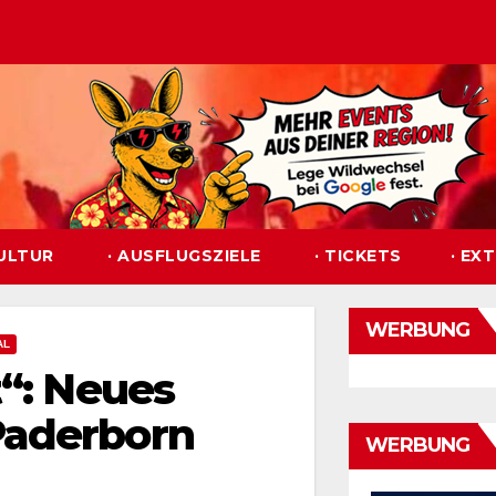
KULTUR
· AUSFLUGSZIELE
· TICKETS
· EX
WERBUNG
AL
t“: Neues
Paderborn
WERBUNG