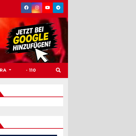
TRA
· 110