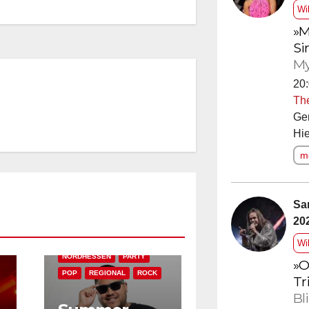
Wi
»M
Si
My
20:
Th
Ge
Hie
me
AKTUELLES
BAD WILDUNGEN
EDM
EVENT-TIPP
FEATURED
Sa
FESTIVAL & OPEN AIR
20
HOUSE
KONZERT
NEWSTICKER
Wi
NORDHESSEN
PARTY
»O
POP
REGIONAL
ROCK
Tr
Bl