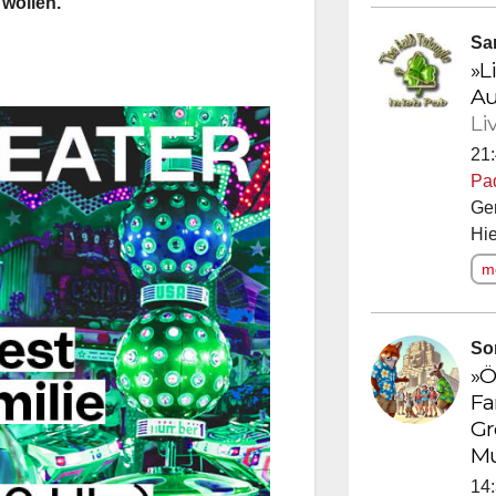
 wollen.
Sa
»L
Au
Li
21:
Pa
Ge
Hie
me
So
»Ö
Fa
Gr
M
14: