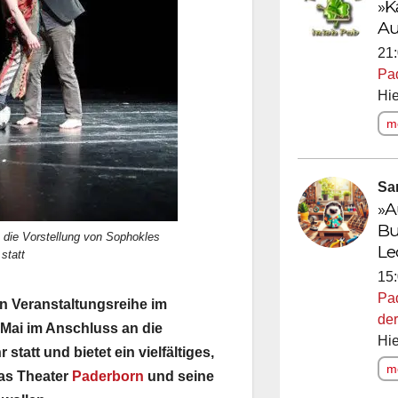
»K
Au
21:
Pa
Hie
me
Sa
»A
Bu
n die Vorstellung von Sophokles
Le
statt
15:
Pa
n Veranstaltungsreihe im
der
. Mai im Anschluss an die
Hie
att und bietet ein vielfältiges,
me
das Theater
Paderborn
und seine