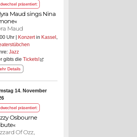
ldwechsel präsentiert:
yra Maud sings Nina
mone«
ra Maud
00 Uhr |
Konzert
in
Kassel
,
eaterstübchen
nre:
Jazz
r gibts die
Tickets!
hr Details
mstag 14. November
26
ldwechsel präsentiert:
zzy Osbourne
ibute«
izzard Of Ozz,