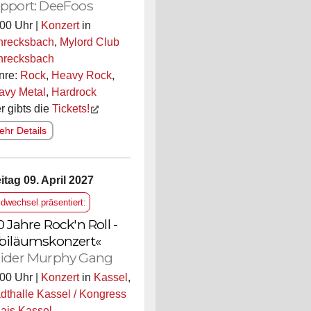
pport: DeeFoos
00 Uhr |
Konzert
in
hrecksbach
,
Mylord Club
hrecksbach
nre:
Rock
,
Heavy Rock
,
avy Metal
,
Hardrock
r gibts die
Tickets!
hr Details
itag 09. April 2027
ldwechsel präsentiert:
0 Jahre Rock'n Roll -
biläumskonzert«
ider Murphy Gang
00 Uhr |
Konzert
in
Kassel
,
dthalle Kassel / Kongress
ais Kassel