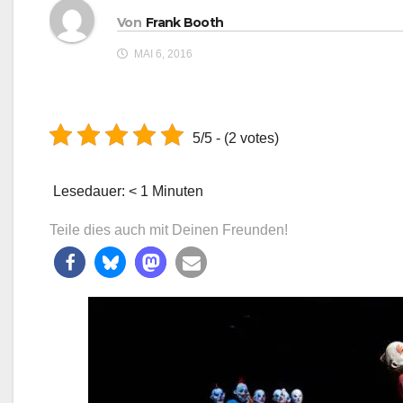
Von
Frank Booth
MAI 6, 2016
5/5 - (2 votes)
Lesedauer:
< 1
Minuten
Teile dies auch mit Deinen Freunden!