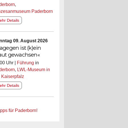
derborn
,
özesanmuseum Paderborn
hr Details
nntag 09. August 2026
agegen ist (k)ein
aut gewachsen«
00 Uhr |
Führung
in
derborn
,
LWL-Museum in
 Kaiserpfalz
hr Details
ipps für Paderborn!