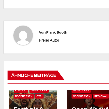
Von
Frank Booth
Freier Autor
AKTUELLES
EVENT-TIPP
FEATURED
ÄHNLICHE BEITRÄGE
EVENT-TIPP
FEATURED
FESTIVAL & OPEN AIR
FESTIVAL & OPEN AIR
KASSEL
KONZERT
KONZERT
NEWSTICKER
NEWSTICKER
NORDHESSEN
OWL
NORDHESSEN
REGIONAL