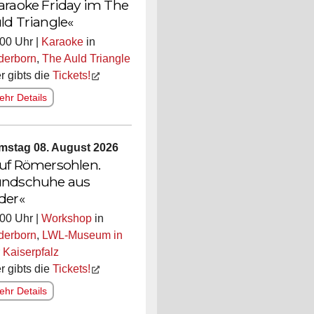
araoke Friday im The
ld Triangle«
00 Uhr |
Karaoke
in
derborn
,
The Auld Triangle
r gibts die
Tickets!
hr Details
mstag 08. August 2026
uf Römersohlen.
ndschuhe aus
der«
00 Uhr |
Workshop
in
derborn
,
LWL-Museum in
 Kaiserpfalz
r gibts die
Tickets!
hr Details