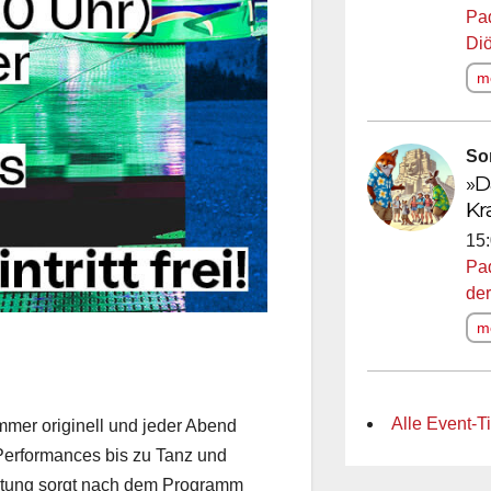
Pa
Di
me
So
»D
Kr
15:
Pa
der
me
Alle Event-T
immer originell und jeder Abend
Performances bis zu Tanz und
haltung sorgt nach dem Programm