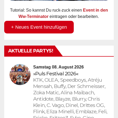
Tutorial: So kannst Du ruck-zuck einen
Event in den
Ww-Terminator
eintragen oder bearbeiten.
+ Neues Event hinzufügen
AKTUELLE PARTYS!
Samstag 08. August 2026
»Puls Festival 2026«
KTK, OLEA, Speedboys, Atréju
Mensah, Buffy, Der Schmeisser,
Zoka Matic, Alina Maibach,
Antidote, Blayze, Blurry, Chris
Klein, C. Vago, Dinel, Drittes OG,
Flink, Eliza Minelli, Emblaze, Feli,
Fricke, Fritzeo3, Fyke, Gino