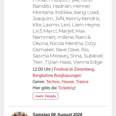
Bandito, Hadrian, Henner
Montana, Indikka, Isang Load,
Joaquim, JVN, Kenny Kendrix,
Kite, Lasmo, Lexi, Liam Heyne,
Liv3, Marci, Marjell, Max
Nammert, milène, Naro &
Okona, Nicola Mentha, Ozzy
Osmaker, Rave Dave, Rio,
Sascha Moravej, Stina, Sublevel,
Teer, Tizian Haas, Vienna Edge
12:00 Uhr |
Festival
in
Zierenberg
,
Bergbühne Burghasungen
Genre:
Techno
,
House
,
Trance
Hier gibts die
Tickets!
mehr Details
Samstag 08. August 2026