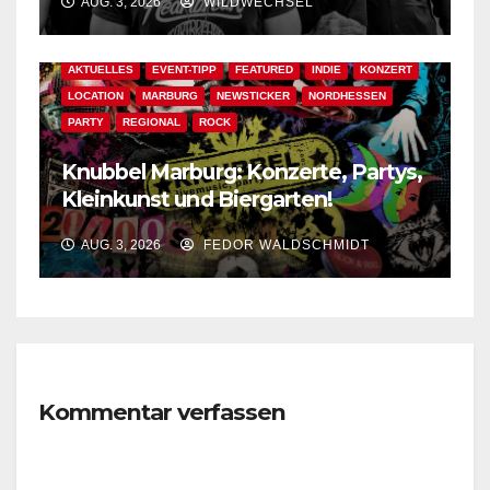
AUG. 3, 2026
WILDWECHSEL
AKTUELLES
EVENT-TIPP
FEATURED
INDIE
KONZERT
LOCATION
MARBURG
NEWSTICKER
NORDHESSEN
PARTY
REGIONAL
ROCK
Knubbel Marburg: Konzerte, Partys,
Kleinkunst und Biergarten!
AUG. 3, 2026
FEDOR WALDSCHMIDT
Kommentar verfassen