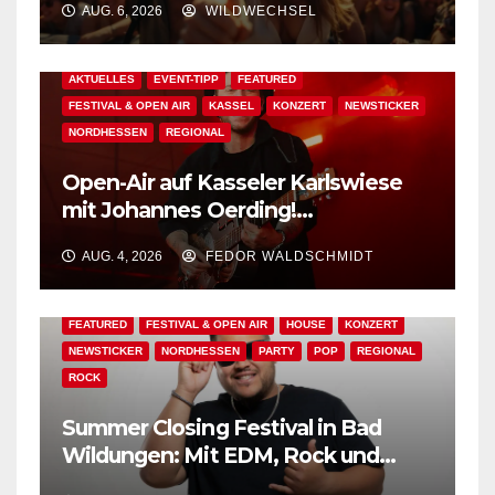
AUG. 6, 2026
WILDWECHSEL
AKTUELLES
EVENT-TIPP
FEATURED
FESTIVAL & OPEN AIR
KASSEL
KONZERT
NEWSTICKER
NORDHESSEN
REGIONAL
Open-Air auf Kasseler Karlswiese
mit Johannes Oerding!
Zusatzkontingent an Tickets
AUG. 4, 2026
FEDOR WALDSCHMIDT
erhältlich!
AKTUELLES
BAD WILDUNGEN
EDM
EVENT-TIPP
FEATURED
FESTIVAL & OPEN AIR
HOUSE
KONZERT
NEWSTICKER
NORDHESSEN
PARTY
POP
REGIONAL
ROCK
Summer Closing Festival in Bad
Wildungen: Mit EDM, Rock und
Festivalflair klingt der Sommer aus!