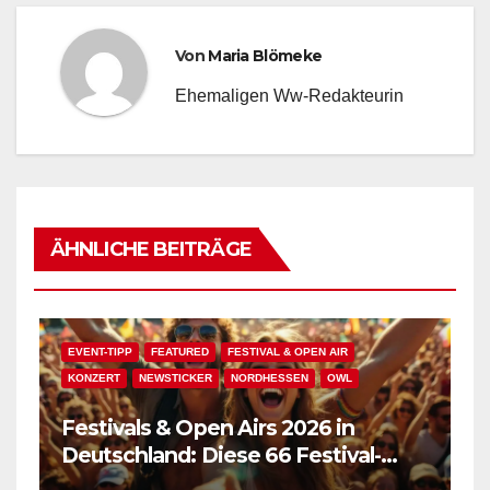
Von
Maria Blömeke
Ehemaligen Ww-Redakteurin
ÄHNLICHE BEITRÄGE
EVENT-TIPP
FEATURED
FESTIVAL & OPEN AIR
KONZERT
NEWSTICKER
NORDHESSEN
OWL
Festivals & Open Airs 2026 in
Deutschland: Diese 66 Festival-
Events warten auf Dich!