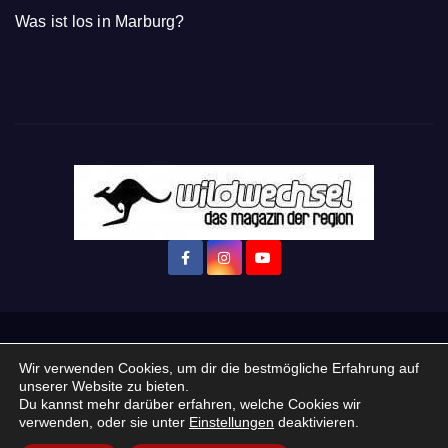
Was ist los in Marburg?
Startseite
Login
Mein Konto
· WERBEN auf Wildwechsel.de
Wir verwenden Cookies, um dir die bestmögliche Erfahrung auf
unserer Website zu bieten.
+ Neue Veranstaltung eintragen:
Du kannst mehr darüber erfahren, welche Cookies wir
verwenden, oder sie unter
Einstellungen
deaktivieren.
Impressum / Datenschutzerklärung
Praktikum, Ausbildung & Jobs