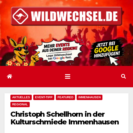
Zum
Inhalt
springen
AKTUELLES
EVENT-TIPP
FEATURED
IMMENHAUSEN
REGIONAL
Christoph Schellhorn in der
Kulturschmiede Immenhausen