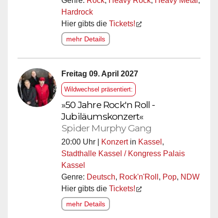
Genre:
Rock
,
Heavy Rock
,
Heavy Metal
,
Hardrock
Hier gibts die
Tickets!
mehr Details
Freitag 09. April 2027
Wildwechsel präsentiert:
»50 Jahre Rock'n Roll -
Jubiläumskonzert«
Spider Murphy Gang
20:00 Uhr |
Konzert
in
Kassel
,
Stadthalle Kassel / Kongress Palais
Kassel
Genre:
Deutsch
,
Rock'n'Roll
,
Pop
,
NDW
Hier gibts die
Tickets!
mehr Details