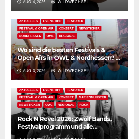
AUG. 4, 2026
WILDWECHSEL
AKTUELLES
EVENT-TIPP
FEATURED
FESTIVAL & OPEN AIR
KONZERT
NEWSTICKER
NORDHESSEN
OWL
REGIONAL
Wo sind die besten Festivals &
Open Airs in OWL & Nordhessen? –
Der Ww-Festival-Planer!
AUG. 3, 2026
WILDWECHSEL
AKTUELLES
EVENT-TIPP
FEATURED
FESTIVAL & OPEN AIR
KONZERT
MARIENMÜNSTER
NEWSTICKER
OWL
REGIONAL
ROCK
Rock N Revel 2026: Zwölf Bands,
Festivalprogramm und alle
wichtigen Informationen!