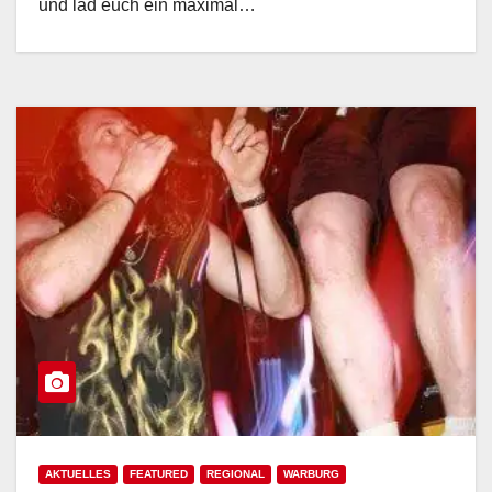
und läd euch ein maximal…
AKTUELLES
FEATURED
REGIONAL
WARBURG