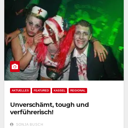
AKTUELLES
FEATURED
KASSEL
REGIONAL
Unverschämt, tough und
verführerisch!
SONJA BUSCH