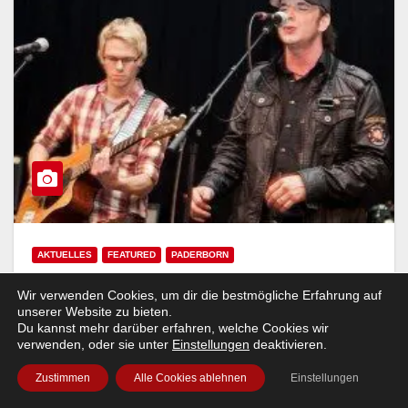
AKTUELLES
FEATURED
PADERBORN
Just Winners… – Es wurde
Wir verwenden Cookies, um dir die bestmögliche Erfahrung auf
unserer Website zu bieten.
geschrien, gerockt, gekämpft!
Du kannst mehr darüber erfahren, welche Cookies wir
verwenden, oder sie unter
Einstellungen
deaktivieren.
WILDWECHSEL
Zustimmen
Alle Cookies ablehnen
Einstellungen
(PB) Der erste Vorentscheid des 3. Wildwechsel