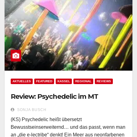
AKTUELLES
FEATURED
KASSEL
REGIONAL
REVIEWS
Review: Psychedelic im MT
SONJA BUSCH
(KS) Psychedelic heißt übersetzt
Bewusstseinserweiternd… und das passt, wenn man
an „die e-lectribe“ denkt! Ein Meer aus neonfarbenen