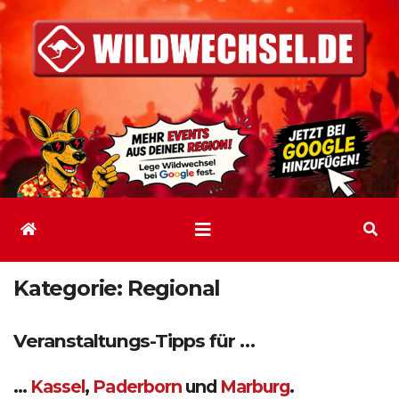
Zum
Inhalt
springen
Kategorie:
Regional
Veranstaltungs-Tipps für …
…
Kassel
,
Paderborn
und
Marburg
.