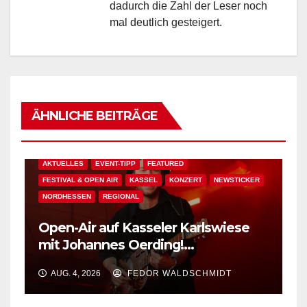
dadurch die Zahl der Leser noch
mal deutlich gesteigert.
ÄHNLICHE BEITRÄGE
AKTUELLES
EVENT-TIPP
FEATURED
FESTIVAL & OPEN AIR
KASSEL
KONZERT
NEWSTICKER
NORDHESSEN
REGIONAL
Open-Air auf Kasseler Karlswiese
mit Johannes Oerding!
Zusatzkontingent an Tickets
AUG. 4, 2026
FEDOR WALDSCHMIDT
erhältlich!
AKTUELLES
BAD WILDUNGEN
EDM
EVENT-TIPP