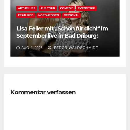
AKTUELLES
AUF TOUR
COMEDY
EVENT-TIPP
FEATURED
NORDHESSEN
REGIONAL
Lisa Feller mit „Schön für dich!“ im
September live in Bad Driburg!
AUG. 1, 2026
FEDOR WALDSCHMIDT
Kommentar verfassen