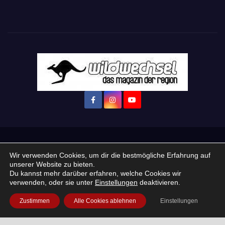
Startseite
Login
Mein Konto
· WERBEN auf Wildwechsel.de
Wir verwenden Cookies, um dir die bestmögliche Erfahrung auf
unserer Website zu bieten.
+ Neue Veranstaltung eintragen:
Du kannst mehr darüber erfahren, welche Cookies wir
verwenden, oder sie unter
Einstellungen
deaktivieren.
Impressum / Datenschutzerklärung
Praktikum, Ausbildung & Jobs
Zustimmen
Alle Cookies ablehnen
Einstellungen