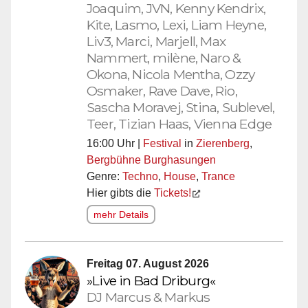
Joaquim, JVN, Kenny Kendrix,
Kite, Lasmo, Lexi, Liam Heyne,
Liv3, Marci, Marjell, Max
Nammert, milène, Naro &
Okona, Nicola Mentha, Ozzy
Osmaker, Rave Dave, Rio,
Sascha Moravej, Stina, Sublevel,
Teer, Tizian Haas, Vienna Edge
16:00 Uhr |
Festival
in
Zierenberg
,
Bergbühne Burghasungen
Genre:
Techno
,
House
,
Trance
Hier gibts die
Tickets!
mehr Details
Freitag 07. August 2026
»Live in Bad Driburg«
DJ Marcus & Markus