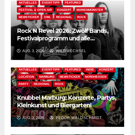
AKTUELLES
EVENT-TIPP
FEATURED
FESTIVAL & OPEN AIR
KONZERT
MARIENMÜNSTER
NEWSTICKER
OWL
REGIONAL
ROCK
Rock N Revel 2026: Zwölf Bands,
Festivalprogramm und alle
wichtigen Informationen!
AUG. 3, 2026
WILDWECHSEL
AKTUELLES
EVENT-TIPP
FEATURED
INDIE
KONZERT
LOCATION
MARBURG
NEWSTICKER
NORDHESSEN
PARTY
REGIONAL
ROCK
Knubbel Marburg: Konzerte, Partys,
Kleinkunst und Biergarten!
AUG. 3, 2026
FEDOR WALDSCHMIDT