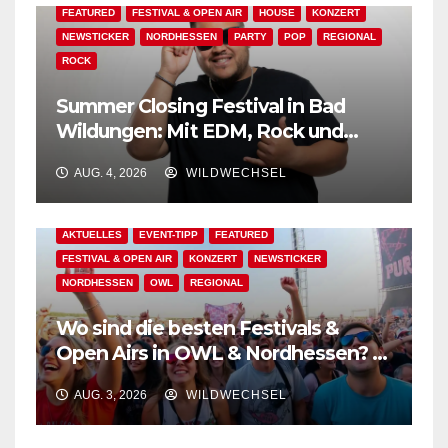
FEATURED
FESTIVAL & OPEN AIR
HOUSE
KONZERT
NEWSTICKER
NORDHESSEN
PARTY
POP
REGIONAL
ROCK
Summer Closing Festival in Bad
Wildungen: Mit EDM, Rock und
Festivalflair klingt der Sommer aus!
AUG. 4, 2026
WILDWECHSEL
AKTUELLES
EVENT-TIPP
FEATURED
FESTIVAL & OPEN AIR
KONZERT
NEWSTICKER
NORDHESSEN
OWL
REGIONAL
Wo sind die besten Festivals &
Open Airs in OWL & Nordhessen? –
Der Ww-Festival-Planer!
AUG. 3, 2026
WILDWECHSEL