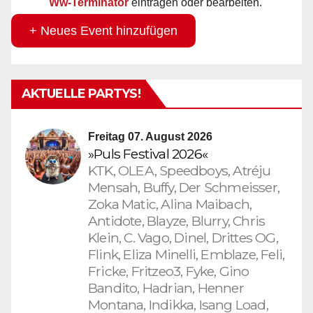
Ww-Terminator
eintragen oder bearbeiten.
+ Neues Event hinzufügen
AKTUELLE PARTYS!
Freitag 07. August 2026
»Puls Festival 2026«
KTK, OLEA, Speedboys, Atréju
Mensah, Buffy, Der Schmeisser,
Zoka Matic, Alina Maibach,
Antidote, Blayze, Blurry, Chris
Klein, C. Vago, Dinel, Drittes OG,
Flink, Eliza Minelli, Emblaze, Feli,
Fricke, Fritzeo3, Fyke, Gino
Bandito, Hadrian, Henner
Montana, Indikka, Isang Load,