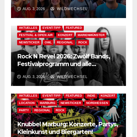
Der Ww-Festival-Planer!
AUG. 3, 2026
WILDWECHSEL
AKTUELLES
EVENT-TIPP
FEATURED
FESTIVAL & OPEN AIR
KONZERT
MARIENMÜNSTER
NEWSTICKER
OWL
REGIONAL
ROCK
Rock N Revel 2026: Zwölf Bands,
Festivalprogramm und alle
wichtigen Informationen!
AUG. 3, 2026
WILDWECHSEL
AKTUELLES
EVENT-TIPP
FEATURED
INDIE
KONZERT
LOCATION
MARBURG
NEWSTICKER
NORDHESSEN
PARTY
REGIONAL
ROCK
Knubbel Marburg: Konzerte, Partys,
Kleinkunst und Biergarten!