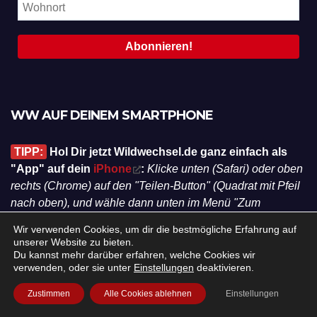
WW AUF DEINEM SMARTPHONE
TIPP:
Hol Dir jetzt Wildwechsel.de ganz einfach als
"App" auf dein
iPhone
:
Klicke unten (Safari) oder oben
rechts (Chrome) auf den "Teilen-Button" (Quadrat mit Pfeil
nach oben), und wähle dann unten im Menü "Zum
Homebildschirm".
Wir verwenden Cookies, um dir die bestmögliche Erfahrung auf
unserer Website zu bieten.
Du kannst mehr darüber erfahren, welche Cookies wir
verwenden, oder sie unter
Einstellungen
deaktivieren.
EVENTS IN DEINER REGION!
Zustimmen
Alle Cookies ablehnen
Einstellungen