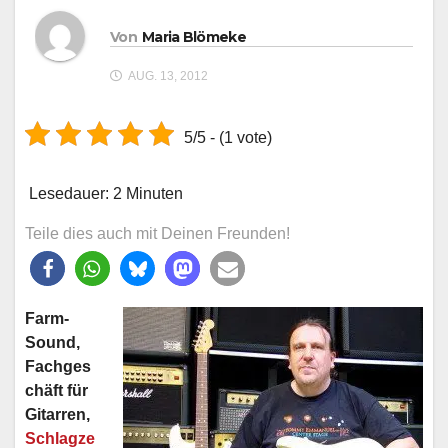
Von
Maria Blömeke
AUG. 13, 2012
5/5 - (1 vote)
Lesedauer:
2
Minuten
Teile dies auch mit Deinen Freunden!
Farm-
Sound,
Fachges
chäft für
Gitarren,
Schlagze