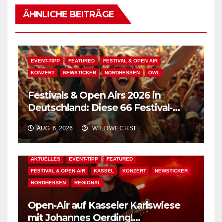
ÄHNLICHE BEITRÄGE
EVENT-TIPP
FEATURED
FESTIVAL & OPEN AIR
KONZERT
NEWSTICKER
NORDHESSEN
OWL
Festivals & Open Airs 2026 in
Deutschland: Diese 66 Festival-
Events warten auf Dich!
AUG. 6, 2026
WILDWECHSEL
AKTUELLES
EVENT-TIPP
FEATURED
FESTIVAL & OPEN AIR
KASSEL
KONZERT
NEWSTICKER
NORDHESSEN
REGIONAL
Open-Air auf Kasseler Karlswiese
mit Johannes Oerding!