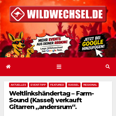
Zum
Inhalt
springen
AKTUELLES
EVENT-TIPP
FEATURED
KASSEL
REGIONAL
Weltlinkshändertag – Farm-
Sound (Kassel) verkauft
Gitarren „andersrum“.