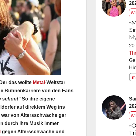
20
Wi
»M
Si
My
20:
Th
Ge
Hie
me
Der das wollte
Metal
-Weltstar
rige Bühnenkarriere von den Fans
Sa
h schon!“
So ihre eigene
20
eldorfer auf direktem Weg ins
war von Altersschwäche gar
Wi
in durch ihre Musik immer
»O
Tr
l
gegen Altersschwäche und