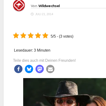
Von
Wildwechsel
JULI 21, 2014
5/5 - (3 votes)
Lesedauer:
3
Minuten
Teile dies auch mit Deinen Freunden!