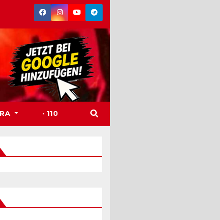
TRA
· 110