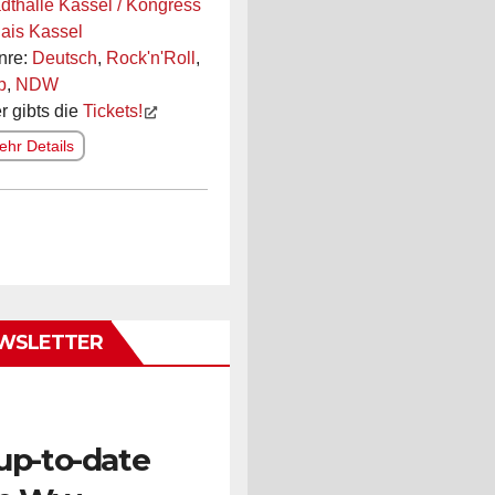
dthalle Kassel / Kongress
ais Kassel
nre:
Deutsch
,
Rock'n'Roll
,
p
,
NDW
r gibts die
Tickets!
hr Details
WSLETTER
up-to-date