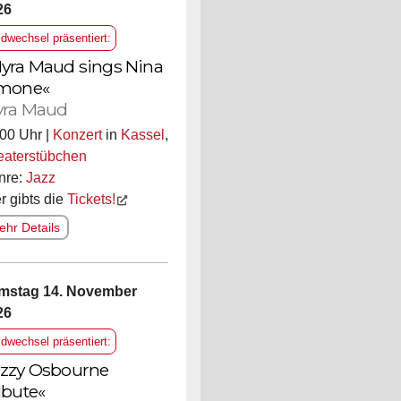
26
ldwechsel präsentiert:
yra Maud sings Nina
mone«
ra Maud
00 Uhr |
Konzert
in
Kassel
,
eaterstübchen
nre:
Jazz
r gibts die
Tickets!
hr Details
mstag 14. November
26
ldwechsel präsentiert:
zzy Osbourne
ibute«