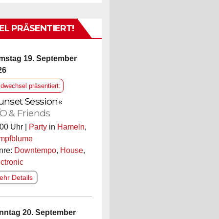
L PRÄSENTIERT!
mstag 19. September
26
ldwechsel präsentiert:
unset Session«
O & Friends
00 Uhr |
Party
in
Hameln
,
mpfblume
nre:
Downtempo
,
House
,
ctronic
hr Details
nntag 20. September