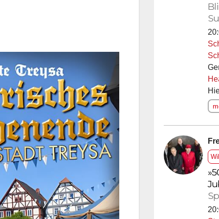
Bl
Su
20:
Sc
Sc
Ge
He
Hie
me
Fre
Wi
»5
Ju
Sp
20: