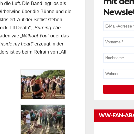
mit de
h die Luft. Die Band legt los als
Newsle
Wirbelwind über die Bühne und die
isiert. Auf der Setlist stehen
ock Till Death“,
„Burning The
laden wie
„Without You“
oder das
inside my heart“
erzeugt in der
rs ist es beim Refrain von „All
WW-FAN-AB