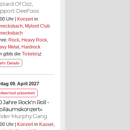
izzard Of Ozz,
pport: DeeFoos
00 Uhr |
Konzert
in
hrecksbach
,
Mylord Club
hrecksbach
nre:
Rock
,
Heavy Rock
,
avy Metal
,
Hardrock
r gibts die
Tickets!
hr Details
itag 09. April 2027
ldwechsel präsentiert:
0 Jahre Rock'n Roll -
biläumskonzert«
ider Murphy Gang
00 Uhr |
Konzert
in
Kassel
,