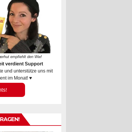
gerhut empfiehlt den Ww!
it verdient Support
 und unterstütze uns mit
ent im Monat! ♥
hts!
TRAGEN!