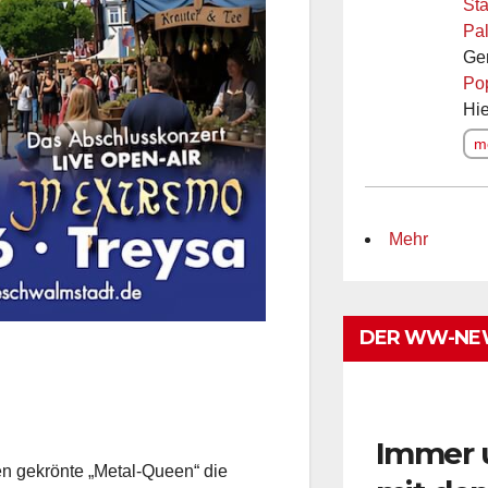
Sta
Pal
Ge
Po
Hie
me
Mehr
DER WW-NE
Immer 
en gekrönte „Metal-Queen“ die