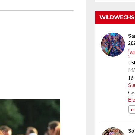
WILDWECHSE
Sa
20
Wi
»S
M/
16:
Su
Ge
Ele
me
So