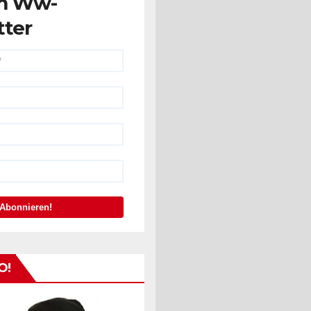
m Ww-
tter
O!