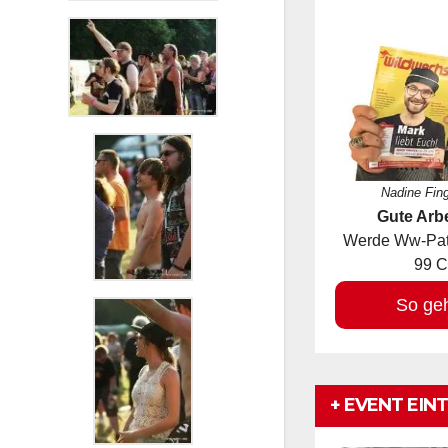
Nadine Fin
Gute Arbe
Werde Ww-Pate
99 C
So ge
+ EVENT EIN