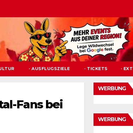
KULTUR
· AUSFLUGSZIELE
· TICKETS
· EX
WERBUNG
al-Fans bei
WERBUNG