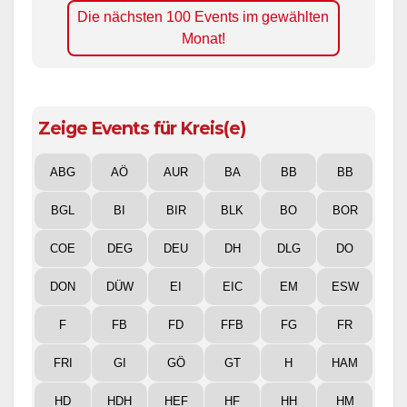
Die nächsten 100 Events im gewählten
Monat!
Zeige Events für Kreis(e)
ABG
AÖ
AUR
BA
BB
BB
BGL
BI
BIR
BLK
BO
BOR
COE
DEG
DEU
DH
DLG
DO
DON
DÜW
EI
EIC
EM
ESW
F
FB
FD
FFB
FG
FR
FRI
GI
GÖ
GT
H
HAM
HD
HDH
HEF
HF
HH
HM