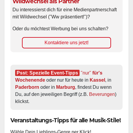
Wildwechsel als Partner
Du interessierst dich für eine Medienpartnerschaft
mit Wildwechsel ("Ww präsentiert!")?
Oder du möchtest Werbung bei uns schalten?
Kontaktiere uns jetzt!
Psst: Spezielle Event-Tipps
"nur"
 für's 
Wochenende
 oder nur für heute in 
Kassel
, in 
Paderborn
 oder in 
Marburg
, findest Du wenn 
Du, auf den jeweiligen Begriff (z.B. 
Beverungen
) 
klickst.
Veranstaltungs-Tipps für alle Musik-Stile!
Wähle Dein Lieblings-Genre per Klick!