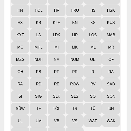
HN
HOL
HR
HRO
HS
HSK
HX
KB
KLE
KN
KS
KUS
KYF
LA
LDK
LIP
LOS
MAB
MG
MHL
MI
MK
ML
MR
MZG
NDH
NM
NOM
OE
OF
OH
PB
PF
PR
R
RA
RA
RD
RE
ROW
RV
SAD
SI
SIG
SLK
SLS
SO
SON
SÜW
TF
TÖL
TS
TÜ
UH
UL
UM
VB
VS
WAF
WAK