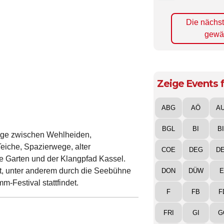
Die nächs
gewä
Zeige Events f
ABG
AÖ
A
BGL
BI
B
lage zwischen Wehlheiden,
iche, Spazierwege, alter
COE
DEG
D
 Garten und der Klangpfad Kassel.
zt, unter anderem durch die Seebühne
DON
DÜW
E
m-Festival stattfindet.
F
FB
F
FRI
GI
G