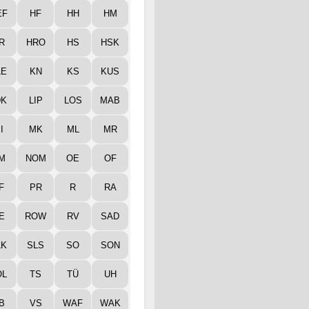
EF
HF
HH
HM
R
HRO
HS
HSK
LE
KN
KS
KUS
DK
LIP
LOS
MAB
I
MK
ML
MR
M
NOM
OE
OF
F
PR
R
RA
E
ROW
RV
SAD
LK
SLS
SO
SON
ÖL
TS
TÜ
UH
B
VS
WAF
WAK