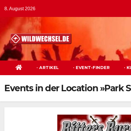
Zum
8. August 2026
Inhalt
springen
· ARTIKEL
· EVENT-FINDER
· 
Events in der Location »Park 