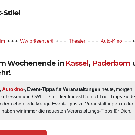
Stile!
+
Ww präsentiert!
+ + +
Theater
+ + +
Auto-Kino
+ + +
Musica
 am Wochenende in
Kassel
,
Paderborn
hr!
, 
Autokino
-, 
Event-Tipps
 für 
Veranstaltungen
 heute, morgen
ordhessen und OWL.  D.h.: Hier findest Du nicht nur Tipps zu d
ondern eben jede Menge Event-Tipps zu Veranstaltungen in der N
 haben wir immer die neuesten Veranstaltungs-Tipps für Dich.