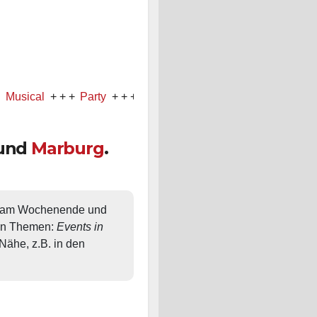
l
+ + +
Party
+ + +
Konzert
und
Marburg
.
, am Wochenende und 
en Themen: 
Events in 
ähe, z.B. in den 