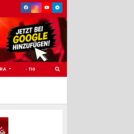
TRA
· 110