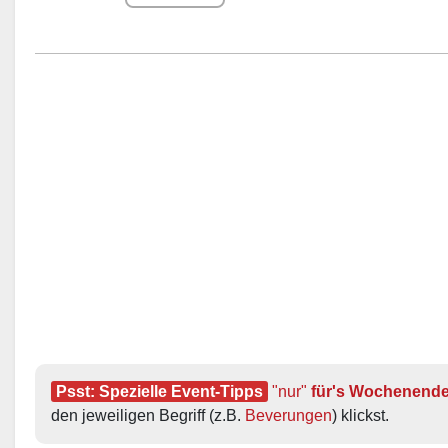
Psst: Spezielle Event-Tipps
"nur"
 für's Wochenend
den jeweiligen Begriff (z.B. 
Beverungen
) klickst.