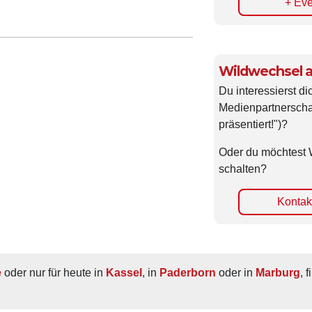
Wildwechsel a
Du interessierst di
Medienpartnerscha
präsentiert!")?
Oder du möchtest 
schalten?
Kontakt
e
 oder nur für heute in 
Kassel
, in 
Paderborn
 oder in 
Marburg
, 