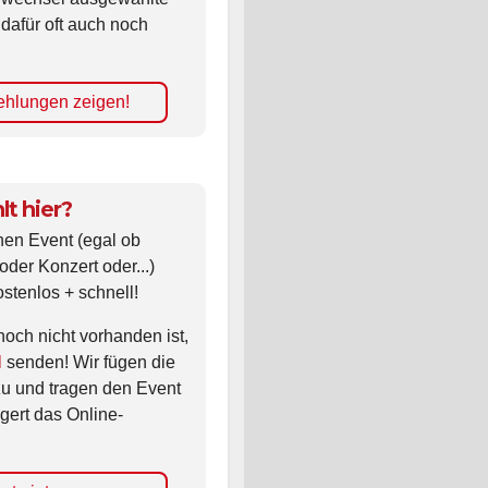
 dafür oft auch noch
hlungen zeigen!
lt hier?
nen Event (egal ob
oder Konzert oder...)
ostenlos + schnell!
noch nicht vorhanden ist,
l
senden! Wir fügen die
zu und tragen den Event
gert das Online-
nt eintragen