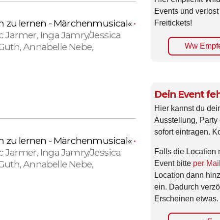
Events und verlost
en zu lernen - Märchenmusical«
•
Freitickets!
c Jarmer, Inga Jamry/Jessica
Guth, Annabelle Nebe,
Ww Empfe
d
Dein Event feh
Hier kannst du dei
Ausstellung, Party 
sofort eintragen. K
en zu lernen - Märchenmusical«
•
c Jarmer, Inga Jamry/Jessica
Falls die Location 
Guth, Annabelle Nebe,
Event bitte
per Mai
Location dann hin
ein. Dadurch verzö
d
Erscheinen etwas.
+ Eve