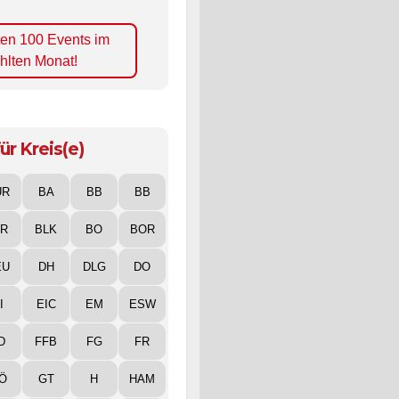
ten 100 Events im
hlten Monat!
ür Kreis(e)
UR
BA
BB
BB
IR
BLK
BO
BOR
EU
DH
DLG
DO
I
EIC
EM
ESW
D
FFB
FG
FR
Ö
GT
H
HAM