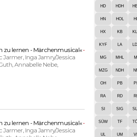
HD
HDH
H
HN
HOL
H
HX
KB
K
KYF
LA
L
en zu lernen - Märchenmusical«
•
c Jarmer, Inga Jamry/Jessica
MG
MHL
M
Guth, Annabelle Nebe,
MZG
NDH
N
d
OH
PB
P
RA
RD
R
SI
SIG
S
SÜW
TF
T
en zu lernen - Märchenmusical«
•
c Jarmer, Inga Jamry/Jessica
UL
UM
V
Guth, Annabelle Nebe,