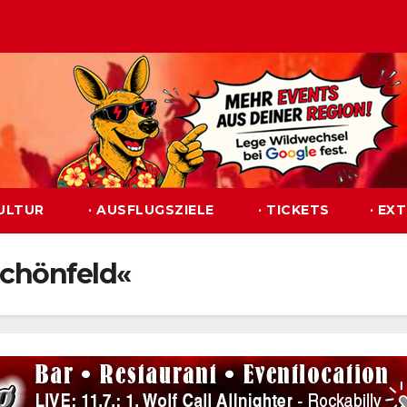
KULTUR
· AUSFLUGSZIELE
· TICKETS
· EX
Schönfeld«