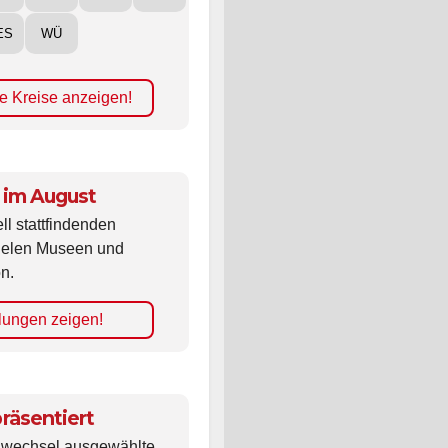
ES
WÜ
e Kreise anzeigen!
 im August
ll stattfindenden
vielen Museen und
n.
lungen zeigen!
räsentiert
ldwechsel ausgewählte