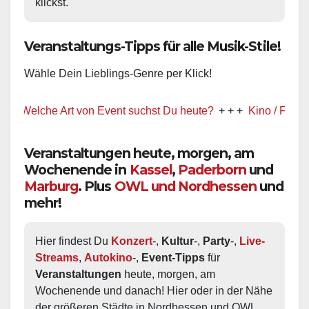
klickst.
Veranstaltungs-Tipps für alle Musik-Stile!
Wähle Dein Lieblings-Genre per Klick!
Welche Art von Event suchst Du heute?
+ + +
Kino / Film
+ + +
Veranstaltungen heute, morgen, am
Wochenende in
Kassel
,
Paderborn
und
Marburg
. Plus
OWL und Nordhessen
und
mehr!
Hier findest Du 
Konzert
-, 
Kultur
-, 
Party
-, 
Live-
Streams
, 
Autokino
-, 
Event-Tipps
 für 
Veranstaltungen
 heute, morgen, am 
Wochenende und danach! Hier oder in der Nähe 
der größeren Städte in Nordhessen und OWL.  