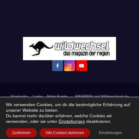
Was ist los in Marburg?
Startseite
Login
Mein Konto
· WERBEN auf Wildwechsel.de
+ Neue Veranstaltung eintragen:
Impressum / Datenschutzerklärung
Praktikum, Ausbildung & Jobs