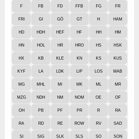
F
FB
FD
FFB
FG
FR
FRI
GI
GÖ
GT
H
HAM
HD
HDH
HEF
HF
HH
HM
HN
HOL
HR
HRO
HS
HSK
HX
KB
KLE
KN
KS
KUS
KYF
LA
LDK
LIP
LOS
MAB
MG
MHL
MI
MK
ML
MR
MZG
NDH
NM
NOM
OE
OF
OH
PB
PF
PR
R
RA
RA
RD
RE
ROW
RV
SAD
SI
SIG
SLK
SLS
SO
SON