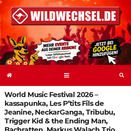
Zum
Inhalt
springen
World Music Festival 2026 –
kassapunka, Les P’tits Fils de
Jeanine, NeckarGanga, Tribubu,
Trigger Kid & the Ending Man,
Bachratten, Markus Walach Trio,