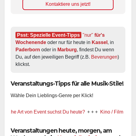
Kontaktiere uns jetzt!
Psst: Spezielle Event-Tipps
"nur"
 für's 
Wochenende
 oder nur für heute in 
Kassel
, in 
Paderborn
 oder in 
Marburg
, findest Du wenn 
Du, auf den jeweiligen Begriff (z.B. 
Beverungen
) 
klickst.
Veranstaltungs-Tipps für alle Musik-Stile!
Wähle Dein Lieblings-Genre per Klick!
 Art von Event suchst Du heute?
+ + +
Kino / Film
+ + +
Ww pr
Veranstaltungen heute, morgen, am