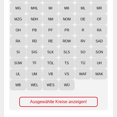
MG
MHL
MI
MK
ML
MR
MZG
NDH
NM
NOM
OE
OF
OH
PB
PF
PR
R
RA
RA
RD
RE
ROW
RV
SAD
SI
SIG
SLK
SLS
SO
SON
SÜW
TF
TÖL
TS
TÜ
UH
UL
UM
VB
VS
WAF
WAK
WB
WEL
WES
WÜ
Ausgewählte Kreise anzeigen!