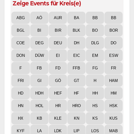
Zeige Events für Kreis(e)
ABG
AÖ
AUR
BA
BB
BB
BGL
BI
BIR
BLK
BO
BOR
COE
DEG
DEU
DH
DLG
DO
DON
DÜW
EI
EIC
EM
ESW
F
FB
FD
FFB
FG
FR
FRI
GI
GÖ
GT
H
HAM
HD
HDH
HEF
HF
HH
HM
HN
HOL
HR
HRO
HS
HSK
HX
KB
KLE
KN
KS
KUS
KYF
LA
LDK
LIP
LOS
MAB