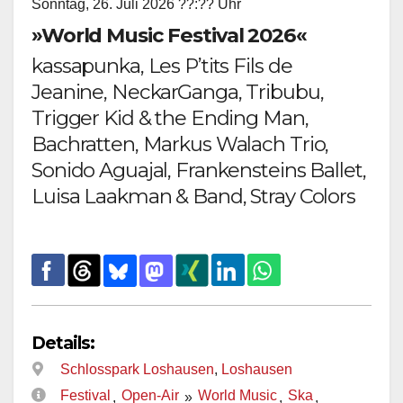
Sonntag, 26. Juli 2026 ??:?? Uhr
»World Music Festival 2026«
kassapunka, Les P’tits Fils de
Jeanine, NeckarGanga, Tribubu,
Trigger Kid & the Ending Man,
Bachratten, Markus Walach Trio,
Sonido Aguajal, Frankensteins Ballet,
Luisa Laakman & Band, Stray Colors
Details:
Schlosspark Loshausen
,
Loshausen
Festival
Open-Air
World Music
Ska
,
»
,
,