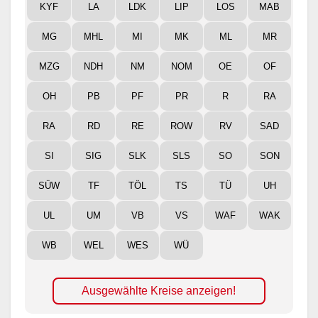
KYF
LA
LDK
LIP
LOS
MAB
MG
MHL
MI
MK
ML
MR
MZG
NDH
NM
NOM
OE
OF
OH
PB
PF
PR
R
RA
RA
RD
RE
ROW
RV
SAD
SI
SIG
SLK
SLS
SO
SON
SÜW
TF
TÖL
TS
TÜ
UH
UL
UM
VB
VS
WAF
WAK
WB
WEL
WES
WÜ
Ausgewählte Kreise anzeigen!