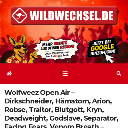
Zum
Inhalt
springen
Wolfweez Open Air –
Dirkschneider, Hämatom, Arion,
Robse, Traitor, Blutgott, Kryn,
Deadweight, Godslave, Separator,
Facing Fears, Venom Breath –