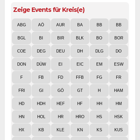
Zeige Events für Kreis(e)
ABG
AÖ
AUR
BA
BB
BB
BGL
BI
BIR
BLK
BO
BOR
COE
DEG
DEU
DH
DLG
DO
DON
DÜW
EI
EIC
EM
ESW
F
FB
FD
FFB
FG
FR
FRI
GI
GÖ
GT
H
HAM
HD
HDH
HEF
HF
HH
HM
HN
HOL
HR
HRO
HS
HSK
HX
KB
KLE
KN
KS
KUS