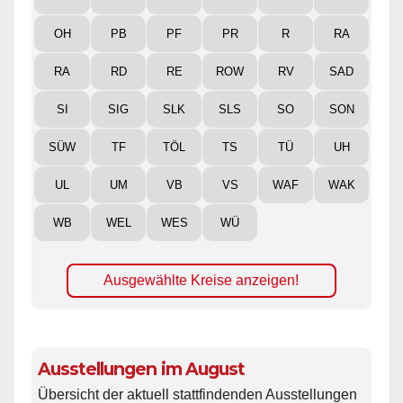
OH
PB
PF
PR
R
RA
RA
RD
RE
ROW
RV
SAD
SI
SIG
SLK
SLS
SO
SON
SÜW
TF
TÖL
TS
TÜ
UH
UL
UM
VB
VS
WAF
WAK
WB
WEL
WES
WÜ
Ausgewählte Kreise anzeigen!
Ausstellungen im August
Übersicht der aktuell stattfindenden Ausstellungen