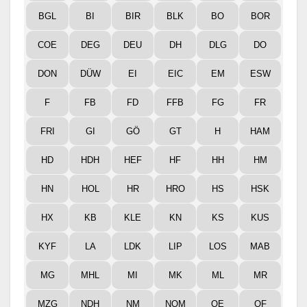
BGL
BI
BIR
BLK
BO
BOR
COE
DEG
DEU
DH
DLG
DO
DON
DÜW
EI
EIC
EM
ESW
F
FB
FD
FFB
FG
FR
FRI
GI
GÖ
GT
H
HAM
HD
HDH
HEF
HF
HH
HM
HN
HOL
HR
HRO
HS
HSK
HX
KB
KLE
KN
KS
KUS
KYF
LA
LDK
LIP
LOS
MAB
MG
MHL
MI
MK
ML
MR
MZG
NDH
NM
NOM
OE
OF