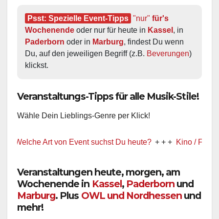
Psst: Spezielle Event-Tipps
"nur"
 für's 
Wochenende
 oder nur für heute in 
Kassel
, in 
Paderborn
 oder in 
Marburg
, findest Du wenn 
Du, auf den jeweiligen Begriff (z.B. 
Beverungen
) 
klickst.
Veranstaltungs-Tipps für alle Musik-Stile!
Wähle Dein Lieblings-Genre per Klick!
elche Art von Event suchst Du heute?
+ + +
Kino / Film
+ + +
Veranstaltungen heute, morgen, am
Wochenende in
Kassel
,
Paderborn
und
Marburg
. Plus
OWL und Nordhessen
und
mehr!