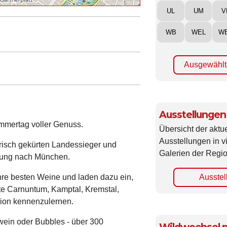
UL
UM
V
WB
WEL
W
Ausgewählt
Ausstellungen
mmertag voller Genuss.
Übersicht der aktue
Ausstellungen in 
frisch gekürten Landessieger und
Galerien der Regio
erung nach München.
Ausstel
hre besten Weine und laden dazu ein,
ete Carnuntum, Kamptal, Kremstal,
ion kennenzulernen.
twein oder Bubbles - über 300