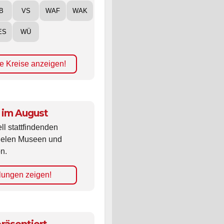
B
VS
WAF
WAK
ES
WÜ
e Kreise anzeigen!
 im August
ll stattfindenden
vielen Museen und
n.
lungen zeigen!