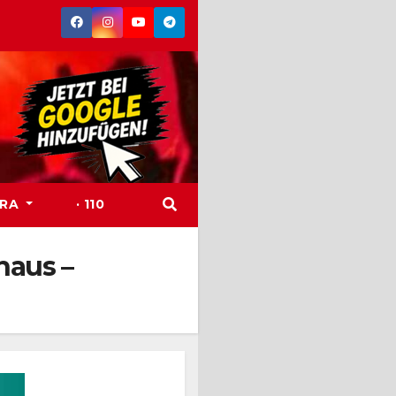
TRA
· 110
haus –