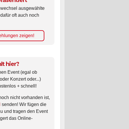
räsentiert
ldwechsel ausgewählte
 dafür oft auch noch
hlungen zeigen!
lt hier?
nen Event (egal ob
oder Konzert oder...)
ostenlos + schnell!
noch nicht vorhanden ist,
l
senden! Wir fügen die
zu und tragen den Event
gert das Online-