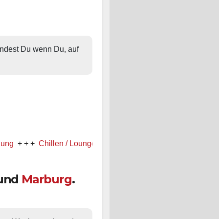
findest Du wenn Du, auf 
 +
Chillen / Lounge
+ + +
Schön, dass Du vorbei schaust! Welc
und
Marburg
.