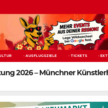
KULTUR
· AUSFLUGSZIELE
· TICKETS
· EX
tung 2026 – Münchner Künstler