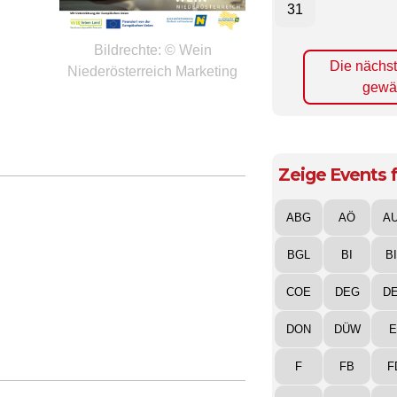
31
Bildrechte: © Wein
Die nächs
Niederösterreich Marketing
gewä
Zeige Events f
ABG
AÖ
A
BGL
BI
B
COE
DEG
D
DON
DÜW
E
F
FB
F