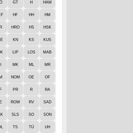
Ö
GT
H
HAM
EF
HF
HH
HM
R
HRO
HS
HSK
LE
KN
KS
KUS
DK
LIP
LOS
MAB
I
MK
ML
MR
M
NOM
OE
OF
F
PR
R
RA
E
ROW
RV
SAD
LK
SLS
SO
SON
ÖL
TS
TÜ
UH