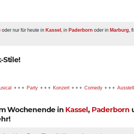
e
 oder nur für heute in 
Kassel
, in 
Paderborn
 oder in 
Marburg
, 
Stile!
+ +
Party
+ + +
Konzert
+ + +
Comedy
+ + +
Ausstellung
+ +
 am Wochenende in
Kassel
,
Paderborn
hr!