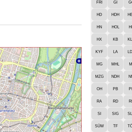
FRI
GI
G
HD
HDH
H
HN
HOL
H
HX
KB
K
KYF
LA
L
MG
MHL
M
MZG
NDH
N
OH
PB
P
RA
RD
R
SI
SIG
S
SÜW
TF
T