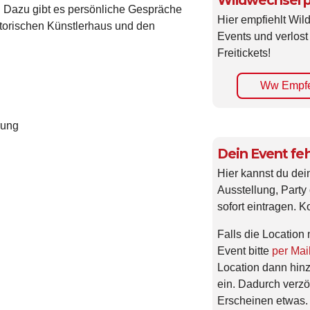
Wildwechsel p
. Dazu gibt es persönliche Gespräche
Hier empfiehlt Wi
torischen Künstlerhaus und den
Events und verlost
Freitickets!
Ww Empfe
rung
Dein Event feh
Hier kannst du dei
Ausstellung, Party 
sofort eintragen. K
Falls die Location 
Event bitte
per Mai
Location dann hin
ein. Dadurch verzö
Erscheinen etwas.