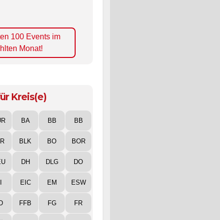
ten 100 Events im
hlten Monat!
ür Kreis(e)
UR
BA
BB
BB
IR
BLK
BO
BOR
EU
DH
DLG
DO
I
EIC
EM
ESW
D
FFB
FG
FR