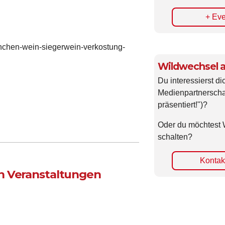
+ Eve
nchen-wein-siegerwein-verkostung-
Wildwechsel a
Du interessierst di
Medienpartnerscha
präsentiert!")?
Oder du möchtest 
schalten?
Kontakt
n Veranstaltungen