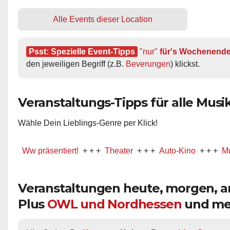
Alle Events dieser Location
Psst: Spezielle Event-Tipps
"nur"
 für's Wochenend
den jeweiligen Begriff (z.B. 
Beverungen
) klickst.
Veranstaltungs-Tipps für alle Musik-
Wähle Dein Lieblings-Genre per Klick!
 präsentiert!
+ + +
Theater
+ + +
Auto-Kino
+ + +
Musical
+ 
Veranstaltungen heute, morgen,
Plus
OWL und Nordhessen
und me