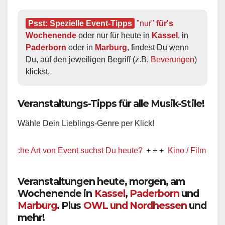
Psst: Spezielle Event-Tipps
"nur"
 für's 
Wochenende
 oder nur für heute in 
Kassel
, in 
Paderborn
 oder in 
Marburg
, findest Du wenn 
Du, auf den jeweiligen Begriff (z.B. 
Beverungen
) 
klickst.
Veranstaltungs-Tipps für alle Musik-Stile!
Wähle Dein Lieblings-Genre per Klick!
e Art von Event suchst Du heute?
+ + +
Kino / Film
+ + +
Ww pr
Veranstaltungen heute, morgen, am
Wochenende in
Kassel
,
Paderborn
und
Marburg
. Plus
OWL und Nordhessen
und
mehr!