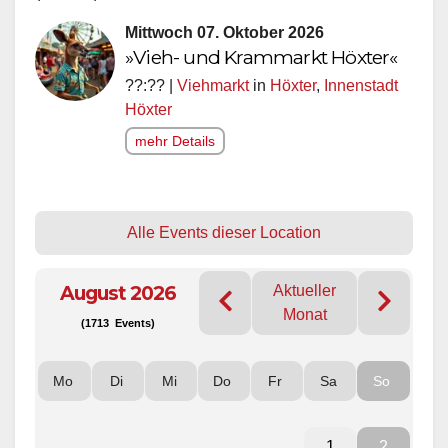
Mittwoch 07. Oktober 2026
»Vieh- und Krammarkt Höxter«
??:?? |
Viehmarkt
in
Höxter
,
Innenstadt
Höxter
mehr Details
Alle Events dieser Location
August 2026
Aktueller
Monat
(1713 Events)
Mo
Di
Mi
Do
Fr
Sa
So
1
2