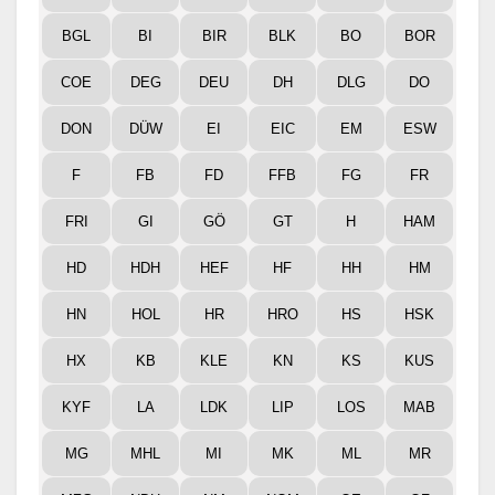
BGL
BI
BIR
BLK
BO
BOR
COE
DEG
DEU
DH
DLG
DO
DON
DÜW
EI
EIC
EM
ESW
F
FB
FD
FFB
FG
FR
FRI
GI
GÖ
GT
H
HAM
HD
HDH
HEF
HF
HH
HM
HN
HOL
HR
HRO
HS
HSK
HX
KB
KLE
KN
KS
KUS
KYF
LA
LDK
LIP
LOS
MAB
MG
MHL
MI
MK
ML
MR