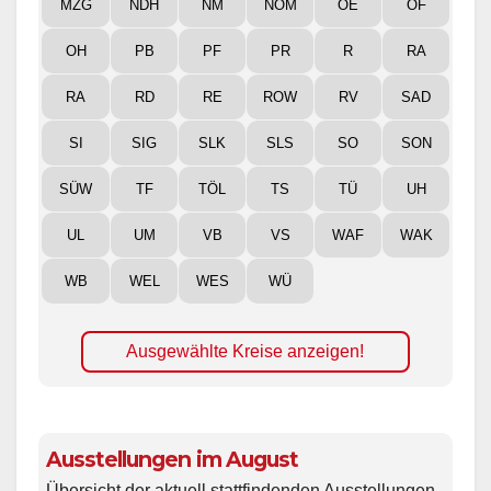
MZG
NDH
NM
NOM
OE
OF
OH
PB
PF
PR
R
RA
RA
RD
RE
ROW
RV
SAD
SI
SIG
SLK
SLS
SO
SON
SÜW
TF
TÖL
TS
TÜ
UH
UL
UM
VB
VS
WAF
WAK
WB
WEL
WES
WÜ
Ausgewählte Kreise anzeigen!
Ausstellungen im August
Übersicht der aktuell stattfindenden Ausstellungen