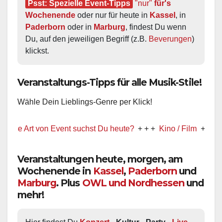
Psst: Spezielle Event-Tipps
"nur"
 für's 
Wochenende
 oder nur für heute in 
Kassel
, in 
Paderborn
 oder in 
Marburg
, findest Du wenn 
Du, auf den jeweiligen Begriff (z.B. 
Beverungen
) 
klickst.
Veranstaltungs-Tipps für alle Musik-Stile!
Wähle Dein Lieblings-Genre per Klick!
Art von Event suchst Du heute?
+ + +
Kino / Film
+ + +
Ww präs
Veranstaltungen heute, morgen, am
Wochenende in
Kassel
,
Paderborn
und
Marburg
. Plus
OWL und Nordhessen
und
mehr!