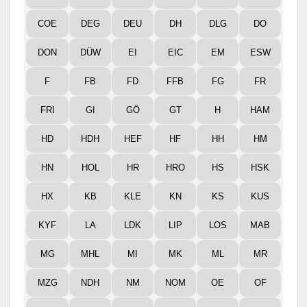
COE
DEG
DEU
DH
DLG
DO
DON
DÜW
EI
EIC
EM
ESW
F
FB
FD
FFB
FG
FR
FRI
GI
GÖ
GT
H
HAM
HD
HDH
HEF
HF
HH
HM
HN
HOL
HR
HRO
HS
HSK
HX
KB
KLE
KN
KS
KUS
KYF
LA
LDK
LIP
LOS
MAB
MG
MHL
MI
MK
ML
MR
MZG
NDH
NM
NOM
OE
OF