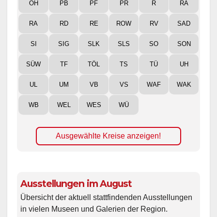
OH
PB
PF
PR
R
RA
RA
RD
RE
ROW
RV
SAD
SI
SIG
SLK
SLS
SO
SON
SÜW
TF
TÖL
TS
TÜ
UH
UL
UM
VB
VS
WAF
WAK
WB
WEL
WES
WÜ
Ausgewählte Kreise anzeigen!
Ausstellungen im August
Übersicht der aktuell stattfindenden Ausstellungen
in vielen Museen und Galerien der Region.