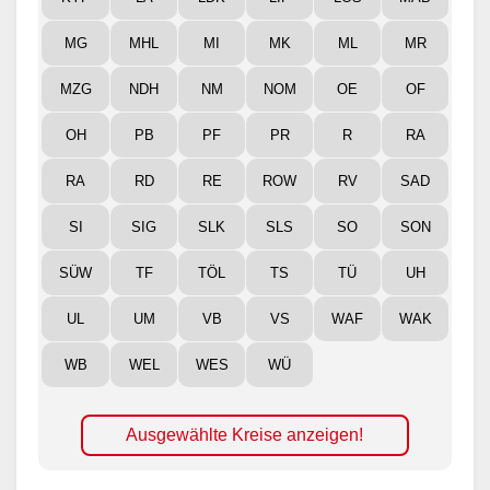
MG
MHL
MI
MK
ML
MR
MZG
NDH
NM
NOM
OE
OF
OH
PB
PF
PR
R
RA
RA
RD
RE
ROW
RV
SAD
SI
SIG
SLK
SLS
SO
SON
SÜW
TF
TÖL
TS
TÜ
UH
UL
UM
VB
VS
WAF
WAK
WB
WEL
WES
WÜ
Ausgewählte Kreise anzeigen!