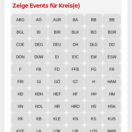
Zeige Events für Kreis(e)
ABG
AÖ
AUR
BA
BB
BB
BGL
BI
BIR
BLK
BO
BOR
COE
DEG
DEU
DH
DLG
DO
DON
DÜW
EI
EIC
EM
ESW
F
FB
FD
FFB
FG
FR
FRI
GI
GÖ
GT
H
HAM
HD
HDH
HEF
HF
HH
HM
HN
HOL
HR
HRO
HS
HSK
HX
KB
KLE
KN
KS
KUS
KYF
LA
LDK
LIP
LOS
MAB