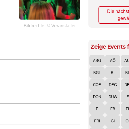
Die nächs
gewä
Bildrechte: © Veranstalter
Zeige Events f
ABG
AÖ
A
BGL
BI
B
COE
DEG
D
DON
DÜW
E
F
FB
F
FRI
GI
G