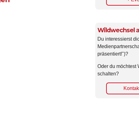
gen
+ Eve
Wildwechsel a
Du interessierst di
Medienpartnerscha
präsentiert!")?
Oder du möchtest 
schalten?
Kontakt