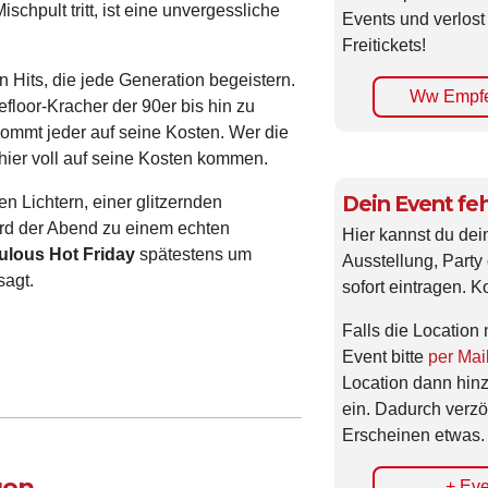
hpult tritt, ist eine unvergessliche
Events und verlost
Freitickets!
 Hits, die jede Generation begeistern.
Ww Empfe
loor-Kracher der 90er bis hin zu
ommt jeder auf seine Kosten. Wer die
hier voll auf seine Kosten kommen.
Dein Event feh
en Lichtern, einer glitzernden
ird der Abend zu einem echten
Hier kannst du dei
ulous Hot Friday
spätestens um
Ausstellung, Party 
sagt.
sofort eintragen. K
Falls die Location 
Event bitte
per Mai
Location dann hin
ein. Dadurch verzö
Erscheinen etwas.