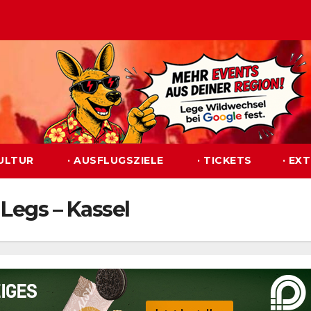
KULTUR
· AUSFLUGSZIELE
· TICKETS
· EX
Legs – Kassel