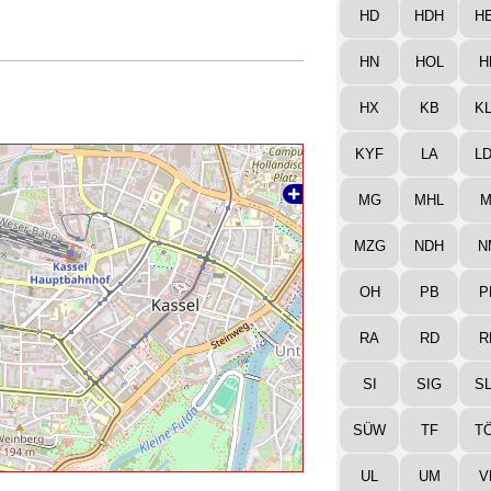
HD
HDH
H
HN
HOL
H
HX
KB
K
KYF
LA
L
MG
MHL
M
MZG
NDH
N
OH
PB
P
RA
RD
R
SI
SIG
S
SÜW
TF
T
UL
UM
V