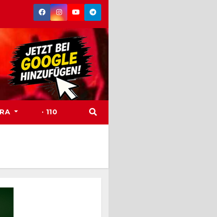
TRA
· 110