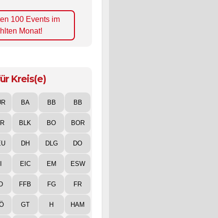
ten 100 Events im
hlten Monat!
ür Kreis(e)
UR
BA
BB
BB
IR
BLK
BO
BOR
EU
DH
DLG
DO
I
EIC
EM
ESW
D
FFB
FG
FR
Ö
GT
H
HAM