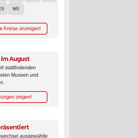
ES
WÜ
e Kreise anzeigen!
 im August
ll stattfindenden
vielen Museen und
n.
lungen zeigen!
räsentiert
ldwechsel ausgewählte