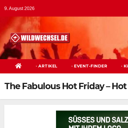
Zum
9. August 2026
Inhalt
springen
· ARTIKEL
· EVENT-FINDER
· 
The Fabulous Hot Friday – Hot 