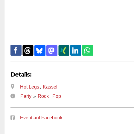
Details:
,
Hot Legs
Kassel
Party
Rock
Pop
»
,
Event auf Facebook