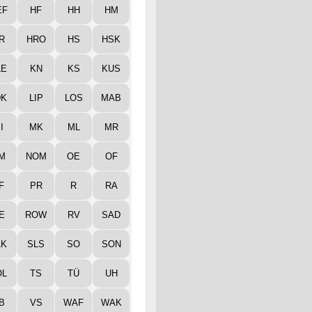
EF
HF
HH
HM
R
HRO
HS
HSK
LE
KN
KS
KUS
DK
LIP
LOS
MAB
I
MK
ML
MR
M
NOM
OE
OF
F
PR
R
RA
E
ROW
RV
SAD
LK
SLS
SO
SON
ÖL
TS
TÜ
UH
B
VS
WAF
WAK