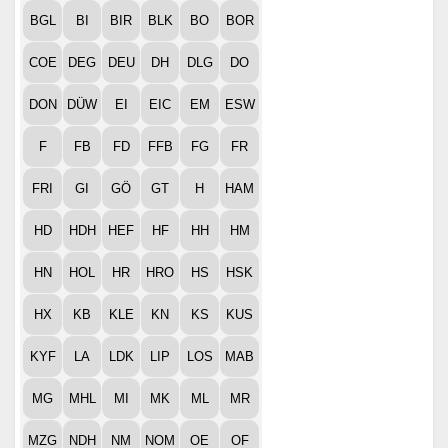
BGL
BI
BIR
BLK
BO
BOR
COE
DEG
DEU
DH
DLG
DO
DON
DÜW
EI
EIC
EM
ESW
F
FB
FD
FFB
FG
FR
FRI
GI
GÖ
GT
H
HAM
HD
HDH
HEF
HF
HH
HM
HN
HOL
HR
HRO
HS
HSK
HX
KB
KLE
KN
KS
KUS
KYF
LA
LDK
LIP
LOS
MAB
MG
MHL
MI
MK
ML
MR
MZG
NDH
NM
NOM
OE
OF