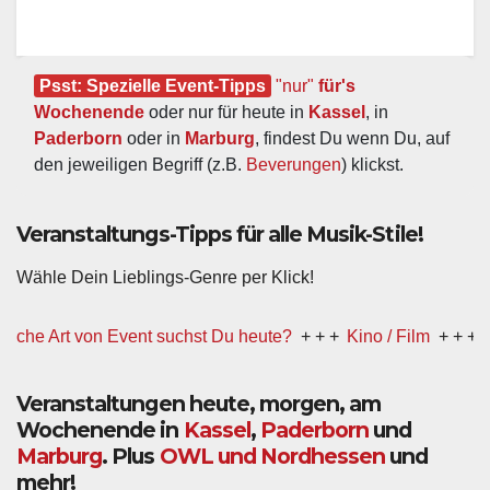
Psst: Spezielle Event-Tipps
"nur"
 für's 
Wochenende
 oder nur für heute in 
Kassel
, in 
Paderborn
 oder in 
Marburg
, findest Du wenn Du, auf 
den jeweiligen Begriff (z.B. 
Beverungen
) klickst.
Veranstaltungs-Tipps für alle Musik-Stile!
Wähle Dein Lieblings-Genre per Klick!
Art von Event suchst Du heute?
+ + +
Kino / Film
+ + +
Ww präs
Veranstaltungen heute, morgen, am
Wochenende in
Kassel
,
Paderborn
und
Marburg
. Plus
OWL und Nordhessen
und
mehr!