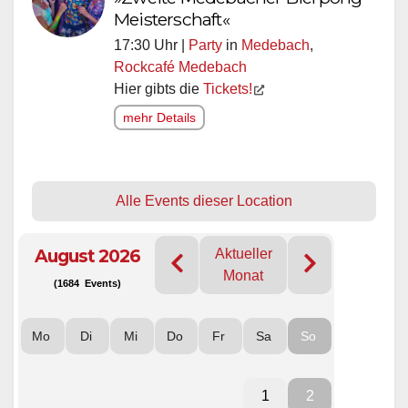
Meisterschaft«
17:30 Uhr |
Party
in
Medebach
,
Rockcafé Medebach
Hier gibts die
Tickets!
mehr Details
Alle Events dieser Location
August 2026
Aktueller
Monat
(1684 Events)
Mo
Di
Mi
Do
Fr
Sa
So
1
2