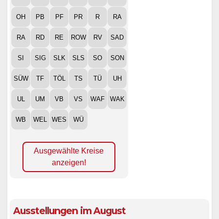
OH
PB
PF
PR
R
RA
RA
RD
RE
ROW
RV
SAD
SI
SIG
SLK
SLS
SO
SON
SÜW
TF
TÖL
TS
TÜ
UH
UL
UM
VB
VS
WAF
WAK
WB
WEL
WES
WÜ
Ausgewählte Kreise
anzeigen!
Ausstellungen im August