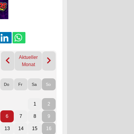
Aktueller
Monat
Do
Fr
Sa
So
1
2
6
7
8
9
13
14
15
16