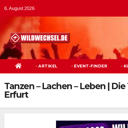
Zum
6. August 2026
Inhalt
springen
· ARTIKEL
· EVENT-FINDER
· 
Tanzen – Lachen – Leben | Die 
Erfurt