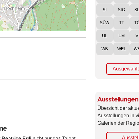
SI
SIG
S
SÜW
TF
T
UL
UM
V
WB
WEL
W
Ausgewählt
Ausstellungen
!
Übersicht der aktue
Ausstellungen in 
Galerien der Regio
hne
Ausstel
t
Beatrice Egli
nicht nur das Talent,