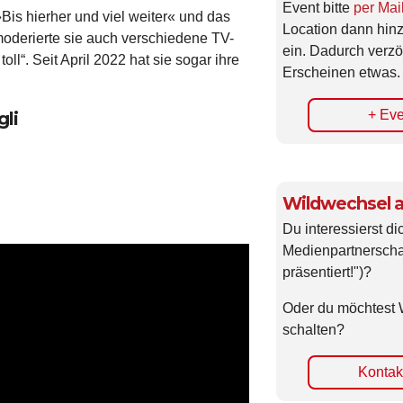
Event bitte
per Mai
 »Bis hierher und viel weiter« und das
Location dann hin
oderierte sie auch verschiedene TV-
ein. Dadurch verzö
ll“. Seit April 2022 hat sie sogar ihre
Erscheinen etwas.
+ Eve
li
Wildwechsel a
Du interessierst di
Medienpartnerscha
präsentiert!")?
Oder du möchtest 
schalten?
Kontakt