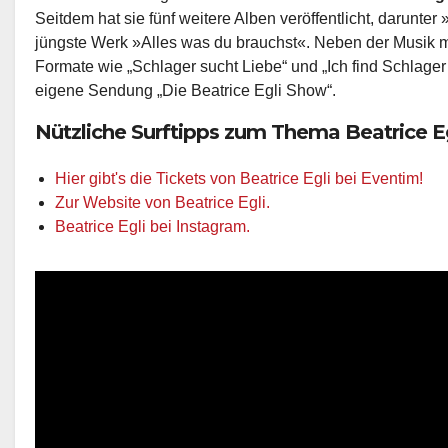
Seitdem hat sie fünf weitere Alben veröffentlicht, darunter
jüngste Werk »Alles was du brauchst«. Neben der Musik m
Formate wie „Schlager sucht Liebe“ und „Ich find Schlager to
eigene Sendung „Die Beatrice Egli Show“.
Nützliche Surftipps zum Thema Beatrice Eg
Hier gibt's die Tickets von Beatrice Egli bei Eventim!
Zur Website von Beatrice Egli.
Beatrice Egli bei Instagram.