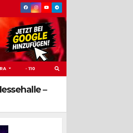
TRA
· 110
Messehalle –