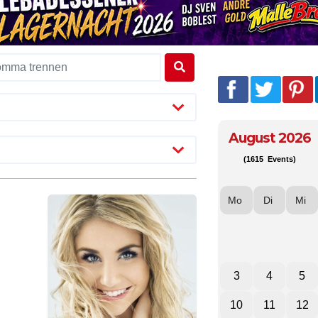
August 2026
(1615 Events)
Mo
Di
Mi
3
4
5
10
11
12