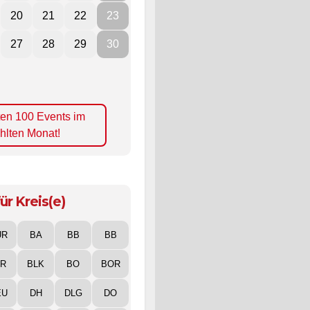
20
21
22
23
27
28
29
30
ten 100 Events im
hlten Monat!
ür Kreis(e)
UR
BA
BB
BB
IR
BLK
BO
BOR
EU
DH
DLG
DO