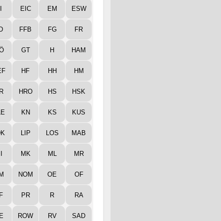
I
EIC
EM
ESW
D
FFB
FG
FR
Ö
GT
H
HAM
EF
HF
HH
HM
R
HRO
HS
HSK
LE
KN
KS
KUS
DK
LIP
LOS
MAB
I
MK
ML
MR
M
NOM
OE
OF
F
PR
R
RA
E
ROW
RV
SAD