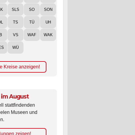
LK
SLS
SO
SON
ÖL
TS
TÜ
UH
B
VS
WAF
WAK
ES
WÜ
e Kreise anzeigen!
 im August
ll stattfindenden
vielen Museen und
n.
lungen zeigen!