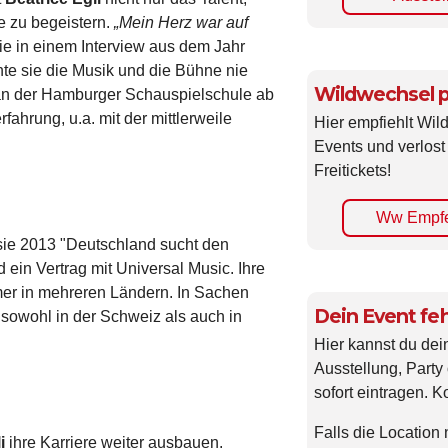
e zu begeistern.
„Mein Herz war auf
sie in einem Interview aus dem Jahr
nte sie die Musik und die Bühne nie
Wildwechsel p
an der Hamburger Schauspielschule ab
ahrung, u.a. mit der mittlerweile
Hier empfiehlt Wi
Events und verlost
Freitickets!
Ww Empfe
 sie 2013 "Deutschland sucht den
in Vertrag mit Universal Music. Ihre
er in mehreren Ländern. In Sachen
Dein Event feh
sowohl in der Schweiz als auch in
Hier kannst du dei
Ausstellung, Party 
sofort eintragen. K
Falls die Location 
i
ihre Karriere weiter ausbauen.