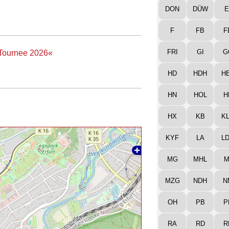
DON
DÜW
E
F
FB
F
FRI
GI
G
e Tournee 2026«
HD
HDH
H
HN
HOL
H
HX
KB
K
KYF
LA
L
MG
MHL
M
MZG
NDH
N
OH
PB
P
RA
RD
R