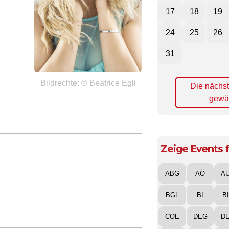
17
18
19
24
25
26
31
Bildrechte: © Beatrice Egli
Die nächs
gewä
Zeige Events f
ABG
AÖ
A
BGL
BI
B
COE
DEG
D