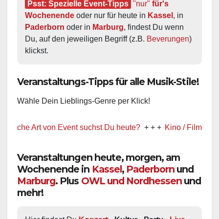
Psst: Spezielle Event-Tipps
"nur"
 für's 
Wochenende
 oder nur für heute in 
Kassel
, in 
Paderborn
 oder in 
Marburg
, findest Du wenn 
Du, auf den jeweiligen Begriff (z.B. 
Beverungen
) 
klickst.
Veranstaltungs-Tipps für alle Musik-Stile!
Wähle Dein Lieblings-Genre per Klick!
 Art von Event suchst Du heute?
+ + +
Kino / Film
+ + +
Ww pr
Veranstaltungen heute, morgen, am
Wochenende in
Kassel
,
Paderborn
und
Marburg
. Plus
OWL und Nordhessen
und
mehr!