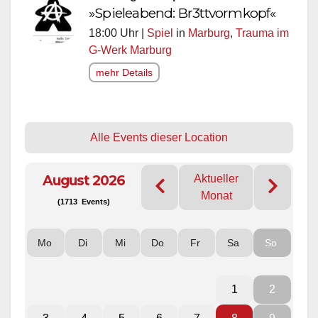
»Spieleabend: Br3ttvormkopf«
18:00 Uhr |
Spiel
in
Marburg
,
Trauma im
G-Werk Marburg
mehr Details
Alle Events dieser Location
August 2026
Aktueller
Monat
(1713 Events)
Mo
Di
Mi
Do
Fr
Sa
So
1
2