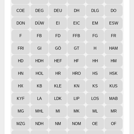
COE
DEG
DEU
DH
DLG
DO
DON
DÜW
EI
EIC
EM
ESW
F
FB
FD
FFB
FG
FR
FRI
GI
GÖ
GT
H
HAM
HD
HDH
HEF
HF
HH
HM
HN
HOL
HR
HRO
HS
HSK
HX
KB
KLE
KN
KS
KUS
KYF
LA
LDK
LIP
LOS
MAB
MG
MHL
MI
MK
ML
MR
MZG
NDH
NM
NOM
OE
OF