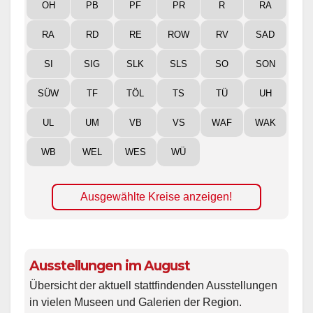
OH
PB
PF
PR
R
RA
RA
RD
RE
ROW
RV
SAD
SI
SIG
SLK
SLS
SO
SON
SÜW
TF
TÖL
TS
TÜ
UH
UL
UM
VB
VS
WAF
WAK
WB
WEL
WES
WÜ
Ausgewählte Kreise anzeigen!
Ausstellungen im August
Übersicht der aktuell stattfindenden Ausstellungen
in vielen Museen und Galerien der Region.