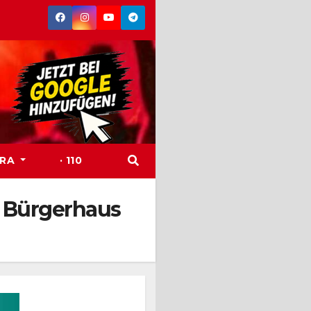
TRA
· 110
– Bürgerhaus