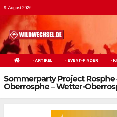
Zum
9. August 2026
Inhalt
springen
· ARTIKEL
· EVENT-FINDER
· 
Sommerparty Project Rosphe 
Oberrosphe – Wetter-Oberro