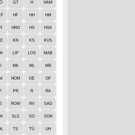
Ö
GT
H
HAM
EF
HF
HH
HM
R
HRO
HS
HSK
LE
KN
KS
KUS
DK
LIP
LOS
MAB
I
MK
ML
MR
M
NOM
OE
OF
F
PR
R
RA
E
ROW
RV
SAD
LK
SLS
SO
SON
ÖL
TS
TÜ
UH