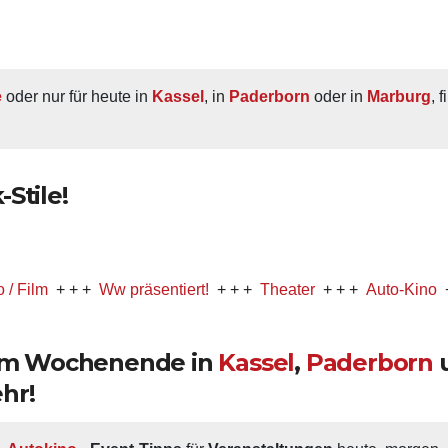
e
 oder nur für heute in 
Kassel
, in 
Paderborn
 oder in 
Marburg
, 
Stile!
+ + +
Ww präsentiert!
+ + +
Theater
+ + +
Auto-Kino
+ + +
Mu
 am Wochenende in
Kassel
,
Paderborn
hr!