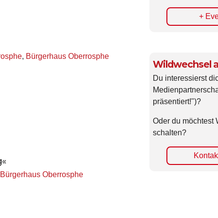
+ Eve
rosphe
,
Bürgerhaus Oberrosphe
Wildwechsel a
Du interessierst di
Medienpartnerscha
präsentiert!")?
Oder du möchtest 
schalten?
Kontakt
g«
Bürgerhaus Oberrosphe