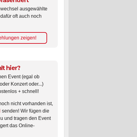
räsentiert
ldwechsel ausgewählte
 dafür oft auch noch
hlungen zeigen!
lt hier?
nen Event (egal ob
oder Konzert oder...)
ostenlos + schnell!
noch nicht vorhanden ist,
l
senden! Wir fügen die
zu und tragen den Event
gert das Online-