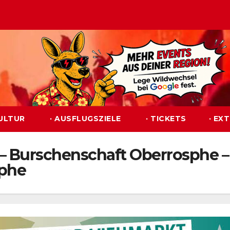
KULTUR
· AUSFLUGSZIELE
· TICKETS
· EX
– Burschenschaft Oberrosphe 
sphe