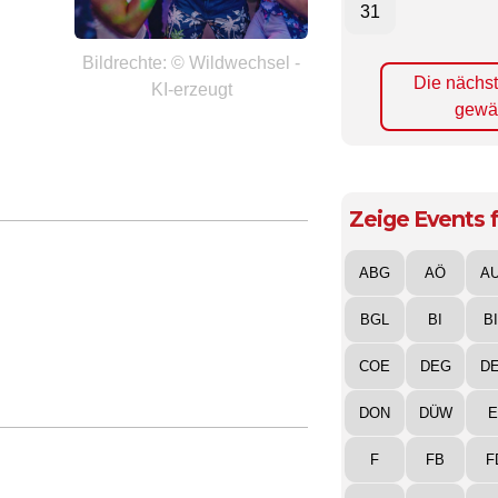
31
Bildrechte: © Wildwechsel -
Die nächs
KI-erzeugt
gewä
Zeige Events f
ABG
AÖ
A
BGL
BI
B
COE
DEG
D
DON
DÜW
E
F
FB
F