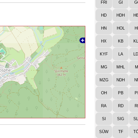
FRI
GI
G
HD
HDH
H
HN
HOL
H
HX
KB
K
KYF
LA
L
MG
MHL
M
MZG
NDH
N
OH
PB
P
RA
RD
R
SI
SIG
S
SÜW
TF
T