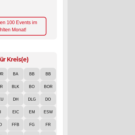
ten 100 Events im
hlten Monat!
ür Kreis(e)
UR
BA
BB
BB
IR
BLK
BO
BOR
EU
DH
DLG
DO
I
EIC
EM
ESW
D
FFB
FG
FR