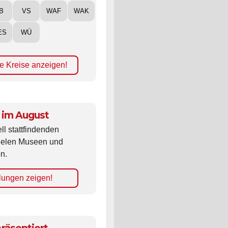
B
VS
WAF
WAK
ES
WÜ
e Kreise anzeigen!
 im August
ll stattfindenden
vielen Museen und
n.
lungen zeigen!