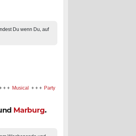
findest Du wenn Du, auf 
sical
+ + +
Party
+ + +
Konzert
und
Marburg
.