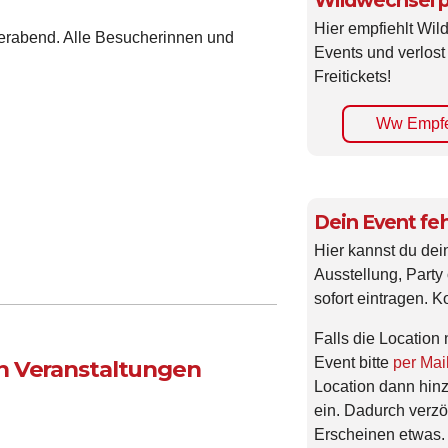
Wildwechsel p
Hier empfiehlt Wi
merabend. Alle Besucherinnen und
Events und verlost
Freitickets!
Ww Empfe
Dein Event feh
Hier kannst du dei
Ausstellung, Party 
sofort eintragen. K
Falls die Location 
Event bitte
per Mai
n Veranstaltungen
Location dann hin
ein. Dadurch verzö
Erscheinen etwas.